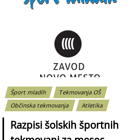
Šport mladih
Tekmovanja OŠ
Občinska tekmovanja
Atletika
Razpisi šolskih športnih
tekmovanj za mesec