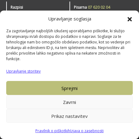
Razpisi
Pisarna
07 620 02 04
Portal javnih naročil
Zavod Novo mesto
Upravljanje soglasja
Informacije javnega značaja
Pogoji uporabe spletne strani
Tajništvo
07 39 30 390
Za zagotavljanje najboljših izkušenj uporabljamo piškotke, ki služijo
shranjevanju in/ali dostopu do podatkov o napravi. Soglasje za te
info@znm.si
tehnologije nam bo omogočilo obdelavo podatkov, kot so vedenje pri
brskanju ali edinstveni ID-ji, na tem spletnem mestu. Neprivolitev ali
Zavod Novo mesto – šport
preklic privolitve lahko negativno vpliva na nekatere zmožnosti in
funkcije.
Upravljanje storitev
Sprejmi
Zavrni
Prikaz nastavitev
Piškotki
Pravilnik o piškotkih
Izjava o zasebnosti
Izjava o dostopnosti