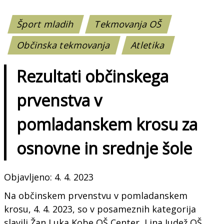
Šport mladih
Tekmovanja OŠ
Občinska tekmovanja
Atletika
Rezultati občinskega
prvenstva v
pomladanskem krosu za
osnovne in srednje šole
Objavljeno: 4. 4. 2023
Na občinskem prvenstvu v pomladanskem
krosu, 4. 4. 2023, so v posameznih kategorija
slavili Žan Luka Kobe OŠ Center, Lina Judež OŠ