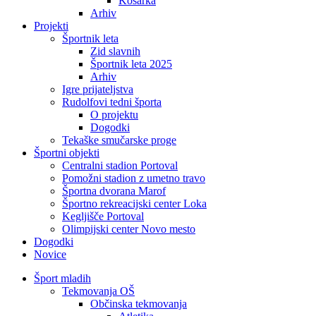
Košarka
Arhiv
Projekti
Športnik leta
Zid slavnih
Športnik leta 2025
Arhiv
Igre prijateljstva
Rudolfovi tedni športa
O projektu
Dogodki
Tekaške smučarske proge
Športni objekti
Centralni stadion Portoval
Pomožni stadion z umetno travo
Športna dvorana Marof
Športno rekreacijski center Loka
Kegljišče Portoval
Olimpijski center Novo mesto
Dogodki
Novice
Šport mladih
Tekmovanja OŠ
Občinska tekmovanja