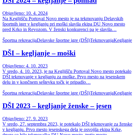
DŠI 2024 – kegljanje – pomlad
Objavljeno: 10. 4. 2024
Na Kegljišču Portoval Novo mesto je na tekmovanju Delavskih
športnih iger v kegljanju pri moški slavila ekipa DU Novo mesto
pred Krko in Revozom. V ženski konkurenci pa je slavila…
Športna rekreacija
Delavske športne igre (DŠI)
Tekmovanja
Kegljanje
DŠI – kegljanje – moški
Objavljeno: 4. 10. 2023
V sredo, 4. 10. 2023, je na Kegljišču Portoval Novo mesto potekalo
DŠI tekmovanje v kegljanju za moške. Prvo mesto na jesenskem
delu in v končnem seštevku točk je pripadlo…
Športna rekreacija
Delavske športne igre (DŠI)
Tekmovanja
Kegljanje
DŠI 2023 – kegljanje ženske – jesen
Objavljeno: 27. 9. 2023
V sredo, 27. septembra 2023, je potekalo DŠI tekmovanje za ženske
v kegljanju. Prvo mesto jesenskega dela je osvojila ekipa Krke,
druge so bile tekmovalke DU Novo mesto, tretje mesto…