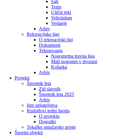
Šah
Tenis
Ulični teki
Veleslalom
Veslanje
Arhiv
Rekreacijske lige
O rekreacijski ligi
Dokumenti
Tekmovanja
Nogometna travna liga
Mali nogomet v dvorani
Košarka
Arhiv
Projekti
Športnik leta
Zid slavnih
Športnik leta 2025
Arhiv
Igre prijateljstva
Rudolfovi tedni športa
O projektu
Dogodki
Tekaške smučarske proge
Športni objekti