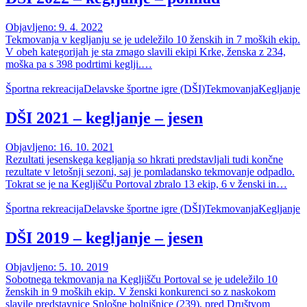
Objavljeno: 9. 4. 2022
Tekmovanja v kegljanju se je udeležilo 10 ženskih in 7 moških ekip.
V obeh kategorijah je sta zmago slavili ekipi Krke, ženska z 234,
moška pa s 398 podrtimi keglji.…
Športna rekreacija
Delavske športne igre (DŠI)
Tekmovanja
Kegljanje
DŠI 2021 – kegljanje – jesen
Objavljeno: 16. 10. 2021
Rezultati jesenskega kegljanja so hkrati predstavljali tudi končne
rezultate v letošnji sezoni, saj je pomladansko tekmovanje odpadlo.
Tokrat se je na Kegljišču Portoval zbralo 13 ekip, 6 v ženski in…
Športna rekreacija
Delavske športne igre (DŠI)
Tekmovanja
Kegljanje
DŠI 2019 – kegljanje – jesen
Objavljeno: 5. 10. 2019
Sobotnega tekmovanja na Kegljišču Portoval se je udeležilo 10
ženskih in 9 moških ekip. V ženski konkurenci so z naskokom
slavile predstavnice Splošne bolnišnice (239), pred Društvom