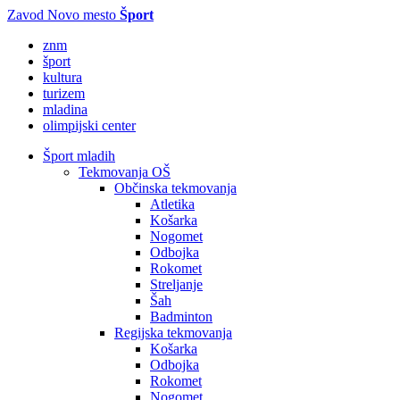
Zavod Novo mesto
Šport
znm
šport
kultura
turizem
mladina
olimpijski center
Šport mladih
Tekmovanja OŠ
Občinska tekmovanja
Atletika
Košarka
Nogomet
Odbojka
Rokomet
Streljanje
Šah
Badminton
Regijska tekmovanja
Košarka
Odbojka
Rokomet
Nogomet