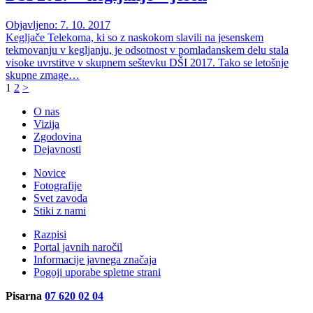
Objavljeno: 7. 10. 2017
Kegljače Telekoma, ki so z naskokom slavili na jesenskem
tekmovanju v kegljanju, je odsotnost v pomladanskem delu stala
visoke uvrstitve v skupnem seštevku DŠI 2017. Tako se letošnje
skupne zmage…
1
2
>
O nas
Vizija
Zgodovina
Dejavnosti
Novice
Fotografije
Svet zavoda
Stiki z nami
Razpisi
Portal javnih naročil
Informacije javnega značaja
Pogoji uporabe spletne strani
Pisarna
07 620 02 04