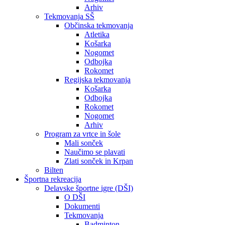
Arhiv
Tekmovanja SŠ
Občinska tekmovanja
Atletika
Košarka
Nogomet
Odbojka
Rokomet
Regijska tekmovanja
Košarka
Odbojka
Rokomet
Nogomet
Arhiv
Program za vrtce in šole
Mali sonček
Naučimo se plavati
Zlati sonček in Krpan
Bilten
Športna rekreacija
Delavske športne igre (DŠI)
O DŠI
Dokumenti
Tekmovanja
Badminton