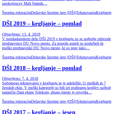
upokojencev Mali Slatnik…
Športna rekreacija
Delavske športne igre (DŠI)
Tekmovanja
Kegljanje
DŠI 2019 – kegljanje – pomlad
Objavljeno: 13. 4. 2019
V pomladanskem delu DŠI 2019 v kegljanju so se najbolje odrezale
predstavnice DU Novo mesto. Za popoln uspeh so poskrbeli še
moški predstavniki DU Novo mesto, ki so prav tako…
Športna rekreacija
Delavske športne igre (DŠI)
Tekmovanja
Kegljanje
DŠI 2018 – kegljanje – pomlad
Objavljeno: 7. 4. 2018
Sobotnega tekmovanja v kegljanju se je udeležilo 11 moških in 7
ženskih ekip. V moški kategoriji so bili pri podiranju kegljev najbolj
natančni člani ekipe Telekom, drugo mesto je osvojila…
Športna rekreacija
Delavske športne igre (DŠI)
Tekmovanja
Kegljanje
DŠI 2017 – kegljanje – jesen