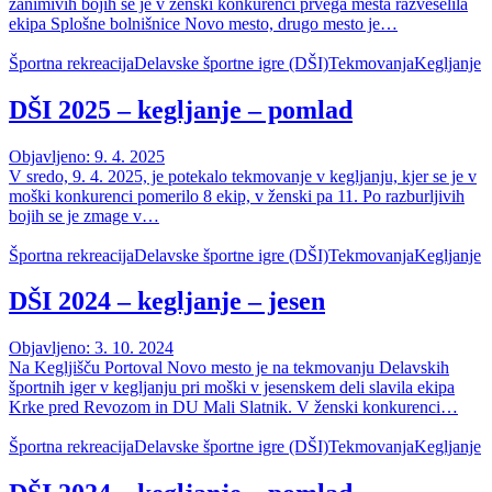
zanimivih bojih se je v ženski konkurenci prvega mesta razveselila
ekipa Splošne bolnišnice Novo mesto, drugo mesto je…
Športna rekreacija
Delavske športne igre (DŠI)
Tekmovanja
Kegljanje
DŠI 2025 – kegljanje – pomlad
Objavljeno: 9. 4. 2025
V sredo, 9. 4. 2025, je potekalo tekmovanje v kegljanju, kjer se je v
moški konkurenci pomerilo 8 ekip, v ženski pa 11. Po razburljivih
bojih se je zmage v…
Športna rekreacija
Delavske športne igre (DŠI)
Tekmovanja
Kegljanje
DŠI 2024 – kegljanje – jesen
Objavljeno: 3. 10. 2024
Na Kegljišču Portoval Novo mesto je na tekmovanju Delavskih
športnih iger v kegljanju pri moški v jesenskem deli slavila ekipa
Krke pred Revozom in DU Mali Slatnik. V ženski konkurenci…
Športna rekreacija
Delavske športne igre (DŠI)
Tekmovanja
Kegljanje