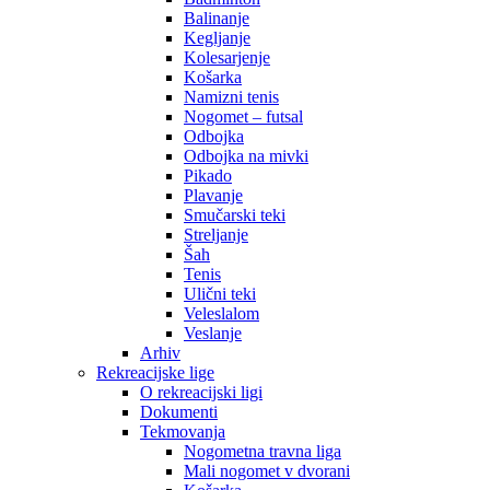
Balinanje
Kegljanje
Kolesarjenje
Košarka
Namizni tenis
Nogomet – futsal
Odbojka
Odbojka na mivki
Pikado
Plavanje
Smučarski teki
Streljanje
Šah
Tenis
Ulični teki
Veleslalom
Veslanje
Arhiv
Rekreacijske lige
O rekreacijski ligi
Dokumenti
Tekmovanja
Nogometna travna liga
Mali nogomet v dvorani