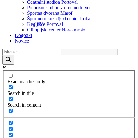
Centralni stadion Portoval
Pomožni stadion z umetno travo
Športna dvorana Marof
Športno rekreacijski center Loka
Kegljišče Portoval
Olimpijski center Novo mesto
Dogodki
Novice
Exact matches only
Search in title
Search in content