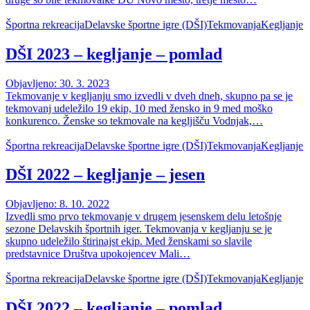
Športna rekreacija
Delavske športne igre (DŠI)
Tekmovanja
Kegljanje
DŠI 2023 – kegljanje – pomlad
Objavljeno: 30. 3. 2023
Tekmovanje v kegljanju smo izvedli v dveh dneh, skupno pa se je
tekmovanj udeležilo 19 ekip, 10 med žensko in 9 med moško
konkurenco. Ženske so tekmovale na kegljišču Vodnjak,…
Športna rekreacija
Delavske športne igre (DŠI)
Tekmovanja
Kegljanje
DŠI 2022 – kegljanje – jesen
Objavljeno: 8. 10. 2022
Izvedli smo prvo tekmovanje v drugem jesenskem delu letošnje
sezone Delavskih športnih iger. Tekmovanja v kegljanju se je
skupno udeležilo štirinajst ekip. Med ženskami so slavile
predstavnice Društva upokojencev Mali…
Športna rekreacija
Delavske športne igre (DŠI)
Tekmovanja
Kegljanje
DŠI 2022 – kegljanje – pomlad