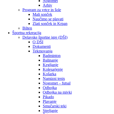
Nogomet
Arhiv
Program za vrtce in šole
Mali sonček
Naučimo se plavati
Zlati sonček in Krpan
Bilten
Športna rekreacija
Delavske športne igre (DŠI)
O DŠI
Dokumenti
Tekmovanja
Badminton
Balinanje
Kegljanje
Kolesarjenje
Košarka
Namizni tenis
Nogomet – futsal
Odbojka
Odbojka na mivki
Pikado
Plavanje
Smučarski teki
Streljanje