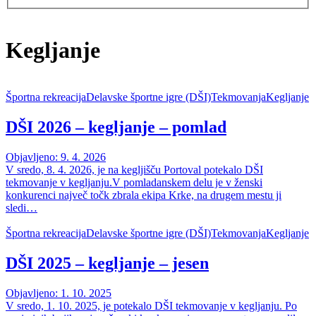
Kegljanje
Športna rekreacija
Delavske športne igre (DŠI)
Tekmovanja
Kegljanje
DŠI 2026 – kegljanje – pomlad
Objavljeno: 9. 4. 2026
V sredo, 8. 4. 2026, je na kegljišču Portoval potekalo DŠI
tekmovanje v kegljanju.V pomladanskem delu je v ženski
konkurenci največ točk zbrala ekipa Krke, na drugem mestu ji
sledi…
Športna rekreacija
Delavske športne igre (DŠI)
Tekmovanja
Kegljanje
DŠI 2025 – kegljanje – jesen
Objavljeno: 1. 10. 2025
V sredo, 1. 10. 2025, je potekalo DŠI tekmovanje v kegljanju. Po