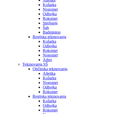
Atletika
Košarka
Nogomet
Odbojka
Rokomet
Streljanje
Šah
Badminton
Regijska tekmovanja
Košarka
Odbojka
Rokomet
Nogomet
Arhiv
Tekmovanja SŠ
Občinska tekmovanja
Atletika
Košarka
Nogomet
Odbojka
Rokomet
Regijska tekmovanja
Košarka
Odbojka
Rokomet