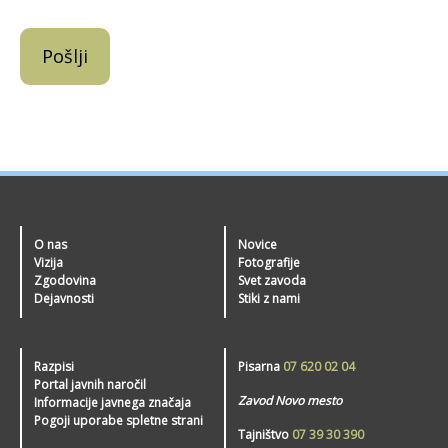
O nas
Novice
Vizija
Fotografije
Zgodovina
Svet zavoda
Dejavnosti
Stiki z nami
Razpisi
Pisarna
07 620 02 04
Portal javnih naročil
Zavod Novo mesto
Informacije javnega značaja
Pogoji uporabe spletne strani
Tajništvo
07 39 30 390