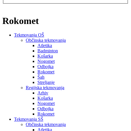
Rokomet
Tekmovanja OŠ
Občinska tekmovanja
Atletika
Badminton
Košarka
Nogomet
Odbojka
Rokomet
Šah
Streljanje
Regijska tekmovanja
Arhiv
Košarka
Nogomet
Odbojka
Rokomet
Tekmovanja SŠ
Občinska tekmovanja
Atletika