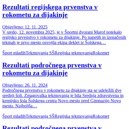
Rezultati regijskega prvenstva v
rokometu za dijakinje
Objavljeno: 12. 11. 2025
V sredo, 12. novembra 2025, je v Športni dvorani Marof potekalo
regijsko prvenstvo v rokometu za dijakinje. Po napetih in izenačenih
tekmah je prvo mesto osvojila ekipa deklet iz Šolskega…
Šport mladih
Tekmovanja SŠ
Regijska tekmovanja
Rokomet
Rezultati področnega prvenstva v
rokometu za dijakinje
Objavljeno: 26. 11. 2024
Področnega prvenstva v rokometu za dijakinje sta se udeležili dve
srednji šoli. Zmagovalka tekmovanja je bila Srednja zdravstvena in
kemijsko šola Šolskega centra Novo mesto pred Gimnazijo Novo
mesto. Najboljša…
Šport mladih
Tekmovanja SŠ
Regijska tekmovanja
Rokomet
Rezultati področnega prvenstva v