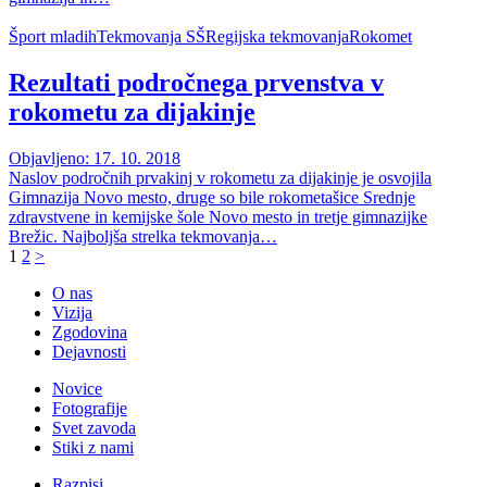
Šport mladih
Tekmovanja SŠ
Regijska tekmovanja
Rokomet
Rezultati področnega prvenstva v
rokometu za dijakinje
Objavljeno: 17. 10. 2018
Naslov področnih prvakinj v rokometu za dijakinje je osvojila
Gimnazija Novo mesto, druge so bile rokometašice Srednje
zdravstvene in kemijske šole Novo mesto in tretje gimnazijke
Brežic. Najboljša strelka tekmovanja…
1
2
>
O nas
Vizija
Zgodovina
Dejavnosti
Novice
Fotografije
Svet zavoda
Stiki z nami
Razpisi