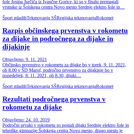
šole Josipa Jurčiča iz Ivančne Gorice, ki so v finalu premagali
vrstnike iz Šolskega centra Novo mesto Srednje elektro šole in…
Šport mladih
Tekmovanja SŠ
Regijska tekmovanja
Rokomet
Razpis občinskega prvenstva v rokometu
za dijake in področnega za dijake in
dijakinje
Objavljeno: 9. 11. 2021
Občinsko prvenstvo v rokometu za dijake bo v torek, 9. 11. 2021,
ob 8.00 v ŠD Marof, področno prvenstvo za dijakinje bo v
ponedeljek, 8. 11. 2021, ob 8.30, dijaki…
Šport mladih
Tekmovanja SŠ
Regijska tekmovanja
Rokomet
Rezultati področnega prvenstva v
rokometu za dijake
Objavljeno: 24. 10. 2019
Področni prvaki v rokometu so postali dijaki Srednje elektro šole in
tehniške gimnazije Šolskega centra Novo mesto, drugo mesto je