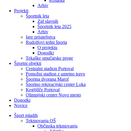
Košarka
Arhiv
Projekti
Športnik leta
Zid slavnih
Športnik leta 2025
Arhiv
Igre prijateljstva
Rudolfovi tedni športa
O projektu
Dogodki
Tekaške smučarske proge
Športni objekti
Centralni stadion Portoval
Pomožni stadion z umetno travo
Športna dvorana Marof
Športno rekreacijski center Loka
Kegljišče Portoval
Olimpijski center Novo mesto
Dogodki
Novice
Šport mladih
Tekmovanja OŠ
Občinska tekmovanja