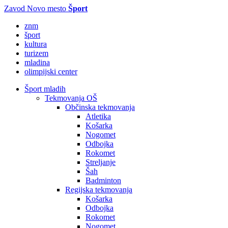
Zavod Novo mesto
Šport
znm
šport
kultura
turizem
mladina
olimpijski center
Šport mladih
Tekmovanja OŠ
Občinska tekmovanja
Atletika
Košarka
Nogomet
Odbojka
Rokomet
Streljanje
Šah
Badminton
Regijska tekmovanja
Košarka
Odbojka
Rokomet
Nogomet