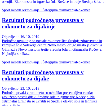
osvojila Ekonomska in trgovska šola Brežice in tretje Srednja šola…
Šport mladih
Tekmovanja SŠ
Regijska tekmovanja
Rokomet
Rezultati področnega prvenstva v
rokometu za dijakinje
Objavljeno: 16. 10. 2019
Področne prvakinje so postale rokometašice Srednje zdravstvene in
kemijske šole Šolskega centra Novo mesto, drugo mesto je osvojila
Gimnazija Novo mesto in tretje Srednja šola in Gimnazija Kočevje.
Najboljša strelka…
Šport mladih
Tekmovanja SŠ
Regijska tekmovanja
Rokomet
Rezultati področnega prvenstva v
rokometu za dijake
Objavljeno: 23. 10. 2018
Področni prvaki v rokometu so nekoliko presenetljivo vendar
zasluženo postali dijaki Srednje šole in gimnazije Kočevje. Na
četrfinalni turnir sta se uvrstili še Srednja elektro šola in tehniška
gimnazija in…