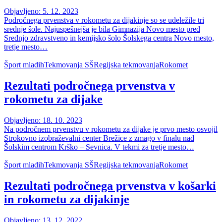
Objavljeno: 5. 12. 2023
Področnega prvenstva v rokometu za dijakinje so se udeležile tri
srednje šole. Najuspešnejša je bila Gimnazija Novo mesto pred
Srednjo zdravstveno in kemijsko šolo Šolskega centra Novo mesto,
tretje mesto…
Šport mladih
Tekmovanja SŠ
Regijska tekmovanja
Rokomet
Rezultati področnega prvenstva v
rokometu za dijake
Objavljeno: 18. 10. 2023
Na področnem prvenstvu v rokometu za dijake je prvo mesto osvojil
Strokovno izobraževalni center Brežice z zmago v finalu nad
Šolskim centrom Krško – Sevnica. V tekmi za tretje mesto…
Šport mladih
Tekmovanja SŠ
Regijska tekmovanja
Rokomet
Rezultati področnega prvenstva v košarki
in rokometu za dijakinje
Objavljeno: 13. 12. 2022