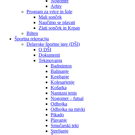
Nogomet
Arhiv
Program za vrtce in šole
Mali sonček
Naučimo se plavati
Zlati sonček in Krpan
Bilten
Športna rekreacija
Delavske športne igre (DŠI)
O DŠI
Dokumenti
Tekmovanja
Badminton
Balinanje
Kegljanje
Kolesarjenje
Košarka
Namizni tenis
Nogomet – futsal
Odbojka
Odbojka na mivki
Pikado
Plavanje
Smučarski teki
Streljanje