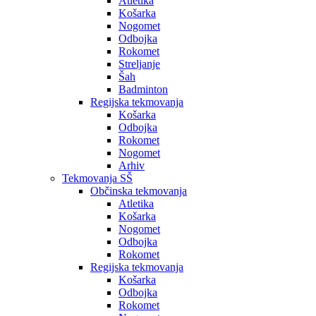
Atletika
Košarka
Nogomet
Odbojka
Rokomet
Streljanje
Šah
Badminton
Regijska tekmovanja
Košarka
Odbojka
Rokomet
Nogomet
Arhiv
Tekmovanja SŠ
Občinska tekmovanja
Atletika
Košarka
Nogomet
Odbojka
Rokomet
Regijska tekmovanja
Košarka
Odbojka
Rokomet