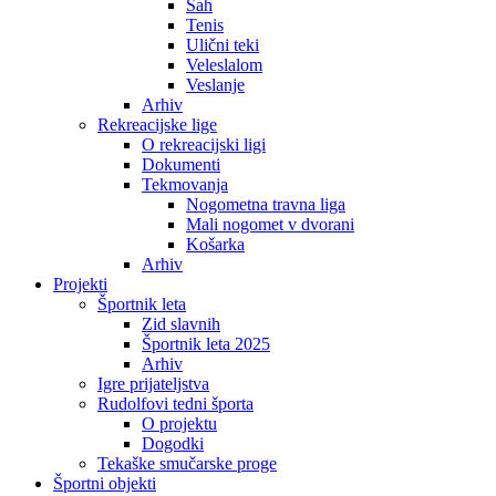
Šah
Tenis
Ulični teki
Veleslalom
Veslanje
Arhiv
Rekreacijske lige
O rekreacijski ligi
Dokumenti
Tekmovanja
Nogometna travna liga
Mali nogomet v dvorani
Košarka
Arhiv
Projekti
Športnik leta
Zid slavnih
Športnik leta 2025
Arhiv
Igre prijateljstva
Rudolfovi tedni športa
O projektu
Dogodki
Tekaške smučarske proge
Športni objekti