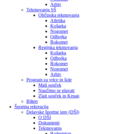
Arhiv
Tekmovanja SŠ
Občinska tekmovanja
Atletika
Košarka
Nogomet
Odbojka
Rokomet
Regijska tekmovanja
Košarka
Odbojka
Rokomet
Nogomet
Arhiv
Program za vrtce in šole
Mali sonček
Naučimo se plavati
Zlati sonček in Krpan
Bilten
Športna rekreacija
Delavske športne igre (DŠI)
O DŠI
Dokumenti
Tekmovanja
Badminton