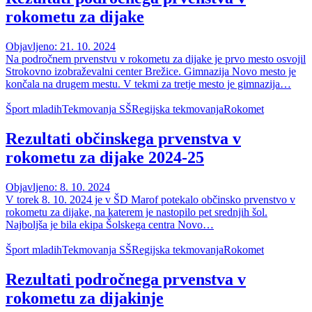
rokometu za dijake
Objavljeno: 21. 10. 2024
Na področnem prvenstvu v rokometu za dijake je prvo mesto osvojil
Strokovno izobraževalni center Brežice. Gimnazija Novo mesto je
končala na drugem mestu. V tekmi za tretje mesto je gimnazija…
Šport mladih
Tekmovanja SŠ
Regijska tekmovanja
Rokomet
Rezultati občinskega prvenstva v
rokometu za dijake 2024-25
Objavljeno: 8. 10. 2024
V torek 8. 10. 2024 je v ŠD Marof potekalo občinsko prvenstvo v
rokometu za dijake, na katerem je nastopilo pet srednjih šol.
Najboljša je bila ekipa Šolskega centra Novo…
Šport mladih
Tekmovanja SŠ
Regijska tekmovanja
Rokomet
Rezultati področnega prvenstva v
rokometu za dijakinje