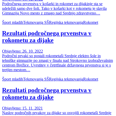
Področnega prvenstva v košarki in rokomet za dijakinje sta se
udeležili samo dve šoli. Tako v košarki kot v rokometu je slavila
Gimnazija Novo mesto z zmago nad Srednjo zdravstveno…
Šport mladih
Tekmovanja SŠ
Regijska tekmovanja
Rokomet
Rezultati področnega prvenstva v
rokometu za dijake
Objavljeno: 26. 10. 2022
Področni prvaki so postali rokometaši Srednje elektro šole in
tehniške gimnazije po zmagi v finalu nad Strokovno izobraževalnim
centrom Brežice. Uvrstitev v četrtfinale državnega prvenstva si je s
tretjim mestom…
Šport mladih
Tekmovanja SŠ
Regijska tekmovanja
Rokomet
Rezultati področnega prvenstva v
rokometu za dijake
Objavljeno: 15. 11. 2021
Naslov področnih prvakov za dijake so osvojili rokometaši Srednje