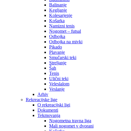
Balinanje
Kegljanje
Kolesarjenje
Košarka
Namizni tenis
Nogomet – futsal
Odbojka
Odbojka na mivki
Pikado
Plavanje
Smučarski teki
Streljanje
Šah
Tenis
Ulični teki
Veleslalom
Veslanje
Arhiv
Rekreacijske lige
O rekreacijski ligi
Dokumenti
Tekmovanja
Nogometna travna liga
Mali nogomet v dvorani