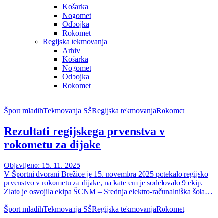
Košarka
Nogomet
Odbojka
Rokomet
Regijska tekmovanja
Arhiv
Košarka
Nogomet
Odbojka
Rokomet
Šport mladih
Tekmovanja SŠ
Regijska tekmovanja
Rokomet
Rezultati regijskega prvenstva v
rokometu za dijake
Objavljeno: 15. 11. 2025
V Športni dvorani Brežice je 15. novembra 2025 potekalo regijsko
prvenstvo v rokometu za dijake, na katerem je sodelovalo 9 ekip.
Zlato je osvojila ekipa ŠCNM – Srednja elektro-računalniška šola…
Šport mladih
Tekmovanja SŠ
Regijska tekmovanja
Rokomet