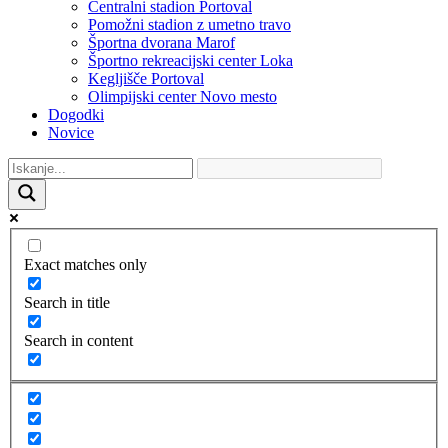
Centralni stadion Portoval
Pomožni stadion z umetno travo
Športna dvorana Marof
Športno rekreacijski center Loka
Kegljišče Portoval
Olimpijski center Novo mesto
Dogodki
Novice
Exact matches only
Search in title
Search in content