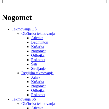
Nogomet
Tekmovanja OŠ
Občinska tekmovanja
Atletika
Badminton
Košarka
Nogomet
Odbojka
Rokomet
Šah
Streljanje
Regijska tekmovanja
Arhiv
Košarka
Nogomet
Odbojka
Rokomet
Tekmovanja SŠ
Občinska tekmovanja
Atletika