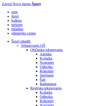
Zavod Novo mesto
Šport
znm
šport
kultura
turizem
mladina
olimpijski center
Šport mladih
Tekmovanja OŠ
Občinska tekmovanja
Atletika
Košarka
Nogomet
Odbojka
Rokomet
Streljanje
Šah
Badminton
Regijska tekmovanja
Košarka
Odbojka
Rokomet
Nogomet