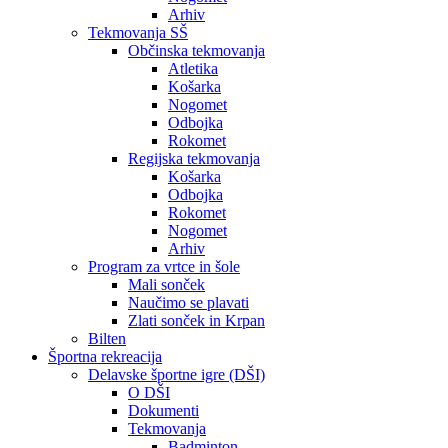
Arhiv
Tekmovanja SŠ
Občinska tekmovanja
Atletika
Košarka
Nogomet
Odbojka
Rokomet
Regijska tekmovanja
Košarka
Odbojka
Rokomet
Nogomet
Arhiv
Program za vrtce in šole
Mali sonček
Naučimo se plavati
Zlati sonček in Krpan
Bilten
Športna rekreacija
Delavske športne igre (DŠI)
O DŠI
Dokumenti
Tekmovanja
Badminton