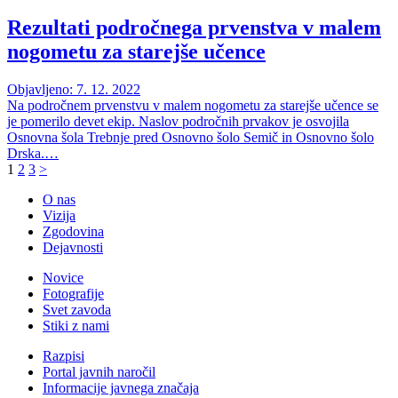
Rezultati področnega prvenstva v malem
nogometu za starejše učence
Objavljeno: 7. 12. 2022
Na področnem prvenstvu v malem nogometu za starejše učence se
je pomerilo devet ekip. Naslov področnih prvakov je osvojila
Osnovna šola Trebnje pred Osnovno šolo Semič in Osnovno šolo
Drska.…
1
2
3
>
O nas
Vizija
Zgodovina
Dejavnosti
Novice
Fotografije
Svet zavoda
Stiki z nami
Razpisi
Portal javnih naročil
Informacije javnega značaja