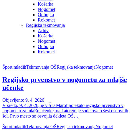
Košarka
Nogomet
Odbojka
Rokomet
Regijska tekmovanja
Arhiv
Košarka
Nogomet
Odbojka
Rokomet
Šport mladih
Tekmovanja OŠ
Regijska tekmovanja
Nogomet
Regijsko prvenstvo v nogometu za mlajše
učenke
Objavljeno: 9. 4. 2026
V sredo, 9. 4. 2026, je v ŠD Marof potekalo regijsko prvenstvo v
nogometu za mlajše učenke, na katerem je sodelovalo šest osnovnih
šol. Prvo mesto so osvojila dekleta OŠ…
Šport mladih
Tekmovanja OŠ
Regijska tekmovanja
Nogomet