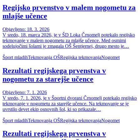
Regijsko prvenstvo v malem nogometu za
mlajše učence
Objavljeno: 18. 3. 2026
V sredo, 18. marca 2026, je v ŠD Loka Črnomelj potekalo regijsko
tekmovanje v malem nogometu za mlajše učence. Med osmimi
sodelujočimi šolami je zmagala OŠ Šentjernej, drugo mesto je…
Šport mladih
Tekmovanja OŠ
Regijska tekmovanja
Nogomet
Rezultati regijskega prvenstva v
nogometu za starejše učence
Objavljeno: 7. 1. 2026
V sredo, 7. 1. 2026, je v Športni dvorani Črnomelj potekalo regijsko
tekmovanje v nogometu za starejše učence. Na tekmovanje se je
uvrstilo devet ekip osnovnih šol, ki so prikazale…
Šport mladih
Tekmovanja OŠ
Regijska tekmovanja
Nogomet
Rezultati regijskega prvenstva v