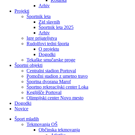
Košarka
Arhiv
Projekti
Športnik leta
Zid slavnih
Športnik leta 2025
Arhiv
Igre prijateljstva
Rudolfovi tedni športa
O projektu
Dogodki
Tekaške smučarske proge
Športni objekti
Centralni stadion Portoval
Pomožni stadion z umetno travo
Športna dvorana Marof
Športno rekreacijski center Loka
Kegljišče Portoval
Olimpijski center Novo mesto
Dogodki
Novice
Šport mladih
Tekmovanja OŠ
Občinska tekmovanja