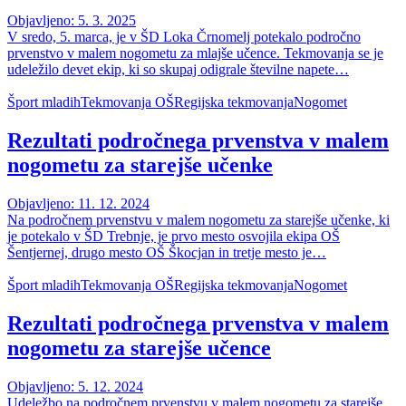
Objavljeno: 5. 3. 2025
V sredo, 5. marca, je v ŠD Loka Črnomelj potekalo področno
prvenstvo v malem nogometu za mlajše učence. Tekmovanja se je
udeležilo devet ekip, ki so skupaj odigrale številne napete…
Šport mladih
Tekmovanja OŠ
Regijska tekmovanja
Nogomet
Rezultati področnega prvenstva v malem
nogometu za starejše učenke
Objavljeno: 11. 12. 2024
Na področnem prvenstvu v malem nogometu za starejše učenke, ki
je potekalo v ŠD Trebnje, je prvo mesto osvojila ekipa OŠ
Šentjernej, drugo mesto OŠ Škocjan in tretje mesto je…
Šport mladih
Tekmovanja OŠ
Regijska tekmovanja
Nogomet
Rezultati področnega prvenstva v malem
nogometu za starejše učence
Objavljeno: 5. 12. 2024
Udeležbo na področnem prvenstvu v malem nogometu za starejše