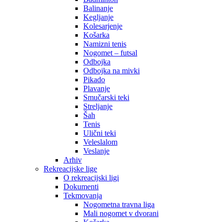
Balinanje
Kegljanje
Kolesarjenje
Košarka
Namizni tenis
Nogomet – futsal
Odbojka
Odbojka na mivki
Pikado
Plavanje
Smučarski teki
Streljanje
Šah
Tenis
Ulični teki
Veleslalom
Veslanje
Arhiv
Rekreacijske lige
O rekreacijski ligi
Dokumenti
Tekmovanja
Nogometna travna liga
Mali nogomet v dvorani