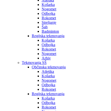
Atletika
Košarka
Nogomet
Odbojka
Rokomet
Streljanje
Šah
Badminton
Regijska tekmovanja
Košarka
Odbojka
Rokomet
Nogomet
Arhiv
Tekmovanja SŠ
Občinska tekmovanja
Atletika
Košarka
Nogomet
Odbojka
Rokomet
Regijska tekmovanja
Košarka
Odbojka
Rokomet