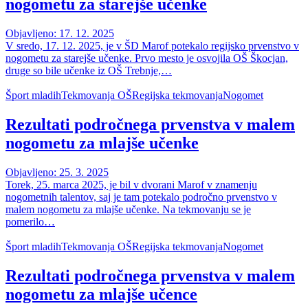
nogometu za starejše učenke
Objavljeno: 17. 12. 2025
V sredo, 17. 12. 2025, je v ŠD Marof potekalo regijsko prvenstvo v
nogometu za starejše učenke. Prvo mesto je osvojila OŠ Škocjan,
druge so bile učenke iz OŠ Trebnje,…
Šport mladih
Tekmovanja OŠ
Regijska tekmovanja
Nogomet
Rezultati področnega prvenstva v malem
nogometu za mlajše učenke
Objavljeno: 25. 3. 2025
Torek, 25. marca 2025, je bil v dvorani Marof v znamenju
nogometnih talentov, saj je tam potekalo področno prvenstvo v
malem nogometu za mlajše učenke. Na tekmovanju se je
pomerilo…
Šport mladih
Tekmovanja OŠ
Regijska tekmovanja
Nogomet
Rezultati področnega prvenstva v malem
nogometu za mlajše učence