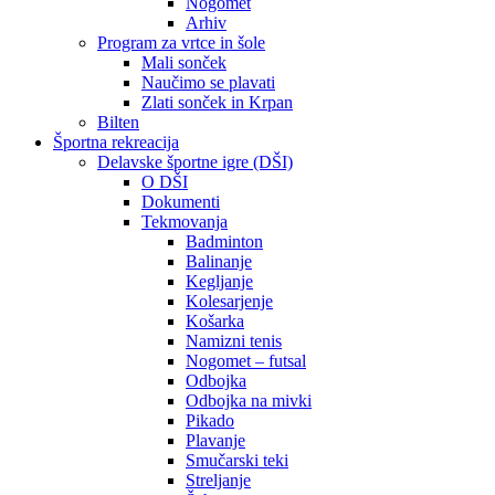
Nogomet
Arhiv
Program za vrtce in šole
Mali sonček
Naučimo se plavati
Zlati sonček in Krpan
Bilten
Športna rekreacija
Delavske športne igre (DŠI)
O DŠI
Dokumenti
Tekmovanja
Badminton
Balinanje
Kegljanje
Kolesarjenje
Košarka
Namizni tenis
Nogomet – futsal
Odbojka
Odbojka na mivki
Pikado
Plavanje
Smučarski teki
Streljanje