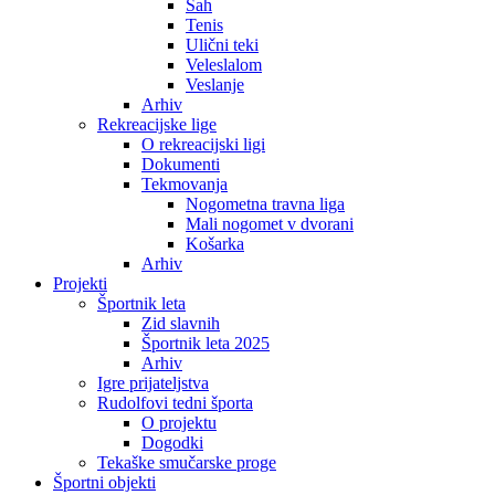
Šah
Tenis
Ulični teki
Veleslalom
Veslanje
Arhiv
Rekreacijske lige
O rekreacijski ligi
Dokumenti
Tekmovanja
Nogometna travna liga
Mali nogomet v dvorani
Košarka
Arhiv
Projekti
Športnik leta
Zid slavnih
Športnik leta 2025
Arhiv
Igre prijateljstva
Rudolfovi tedni športa
O projektu
Dogodki
Tekaške smučarske proge
Športni objekti