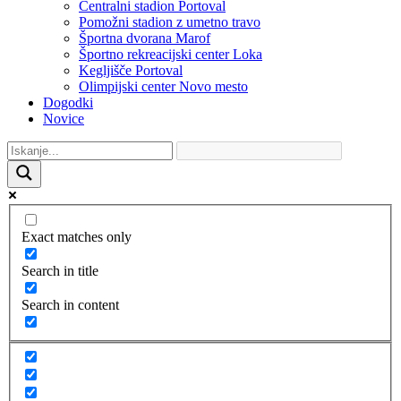
Centralni stadion Portoval
Pomožni stadion z umetno travo
Športna dvorana Marof
Športno rekreacijski center Loka
Kegljišče Portoval
Olimpijski center Novo mesto
Dogodki
Novice
Exact matches only
Search in title
Search in content