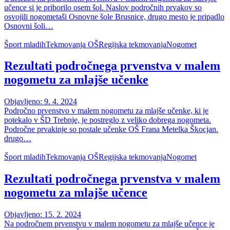
učence si je priborilo osem šol. Naslov področnih prvakov so
osvojili nogometaši Osnovne šole Brusnice, drugo mesto je pripadlo
Osnovni šoli…
Šport mladih
Tekmovanja OŠ
Regijska tekmovanja
Nogomet
Rezultati področnega prvenstva v malem
nogometu za mlajše učenke
Objavljeno: 9. 4. 2024
Področno prvenstvo v malem nogometu za mlajše učenke, ki je
potekalo v ŠD Trebnje, je postreglo z veliko dobrega nogometa.
Področne prvakinje so postale učenke OŠ Frana Metelka Škocjan.
drugo…
Šport mladih
Tekmovanja OŠ
Regijska tekmovanja
Nogomet
Rezultati področnega prvenstva v malem
nogometu za mlajše učence
Objavljeno: 15. 2. 2024
Na področnem prvenstvu v malem nogometu za mlajše učence je