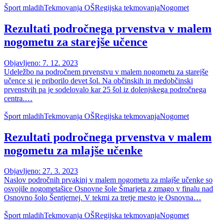
Šport mladih
Tekmovanja OŠ
Regijska tekmovanja
Nogomet
Rezultati področnega prvenstva v malem
nogometu za starejše učence
Objavljeno: 7. 12. 2023
Udeležbo na področnem prvenstvu v malem nogometu za starejše
učence si je priborilo devet šol. Na občinskih in medobčinski
prvenstvih pa je sodelovalo kar 25 šol iz dolenjskega področnega
centra.…
Šport mladih
Tekmovanja OŠ
Regijska tekmovanja
Nogomet
Rezultati področnega prvenstva v malem
nogometu za mlajše učenke
Objavljeno: 27. 3. 2023
Naslov področnih prvakinj v malem nogometu za mlajše učenke so
osvojile nogometašice Osnovne šole Šmarjeta z zmago v finalu nad
Osnovno šolo Šentjernej. V tekmi za tretje mesto je Osnovna…
Šport mladih
Tekmovanja OŠ
Regijska tekmovanja
Nogomet