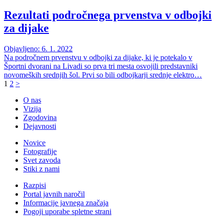
Rezultati področnega prvenstva v odbojki
za dijake
Objavljeno: 6. 1. 2022
Na področnem prvenstvu v odbojki za dijake, ki je potekalo v
Športni dvorani na Livadi so prva tri mesta osvojili predstavniki
novomeških srednjih šol. Prvi so bili odbojkarji srednje elektro…
1
2
>
O nas
Vizija
Zgodovina
Dejavnosti
Novice
Fotografije
Svet zavoda
Stiki z nami
Razpisi
Portal javnih naročil
Informacije javnega značaja
Pogoji uporabe spletne strani