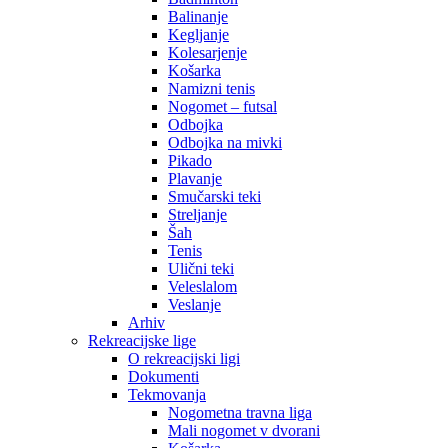
Balinanje
Kegljanje
Kolesarjenje
Košarka
Namizni tenis
Nogomet – futsal
Odbojka
Odbojka na mivki
Pikado
Plavanje
Smučarski teki
Streljanje
Šah
Tenis
Ulični teki
Veleslalom
Veslanje
Arhiv
Rekreacijske lige
O rekreacijski ligi
Dokumenti
Tekmovanja
Nogometna travna liga
Mali nogomet v dvorani