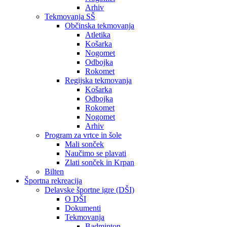
Arhiv
Tekmovanja SŠ
Občinska tekmovanja
Atletika
Košarka
Nogomet
Odbojka
Rokomet
Regijska tekmovanja
Košarka
Odbojka
Rokomet
Nogomet
Arhiv
Program za vrtce in šole
Mali sonček
Naučimo se plavati
Zlati sonček in Krpan
Bilten
Športna rekreacija
Delavske športne igre (DŠI)
O DŠI
Dokumenti
Tekmovanja
Badminton