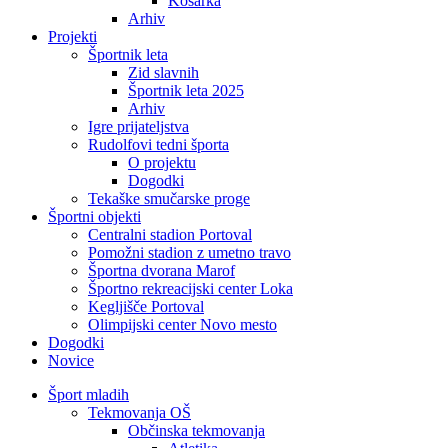
Košarka
Arhiv
Projekti
Športnik leta
Zid slavnih
Športnik leta 2025
Arhiv
Igre prijateljstva
Rudolfovi tedni športa
O projektu
Dogodki
Tekaške smučarske proge
Športni objekti
Centralni stadion Portoval
Pomožni stadion z umetno travo
Športna dvorana Marof
Športno rekreacijski center Loka
Kegljišče Portoval
Olimpijski center Novo mesto
Dogodki
Novice
Šport mladih
Tekmovanja OŠ
Občinska tekmovanja