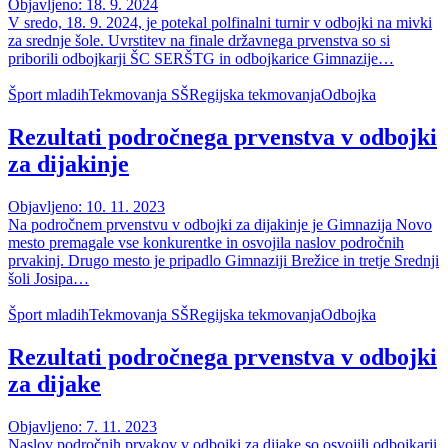
Objavljeno: 18. 9. 2024
V sredo, 18. 9. 2024, je potekal polfinalni turnir v odbojki na mivki
za srednje šole. Uvrstitev na finale državnega prvenstva so si
priborili odbojkarji ŠC SERŠTG in odbojkarice Gimnazije…
Šport mladih
Tekmovanja SŠ
Regijska tekmovanja
Odbojka
Rezultati področnega prvenstva v odbojki
za dijakinje
Objavljeno: 10. 11. 2023
Na področnem prvenstvu v odbojki za dijakinje je Gimnazija Novo
mesto premagale vse konkurentke in osvojila naslov področnih
prvakinj. Drugo mesto je pripadlo Gimnaziji Brežice in tretje Srednji
šoli Josipa…
Šport mladih
Tekmovanja SŠ
Regijska tekmovanja
Odbojka
Rezultati področnega prvenstva v odbojki
za dijake
Objavljeno: 7. 11. 2023
Naslov področnih prvakov v odbojki za dijake so osvojili odbojkarji