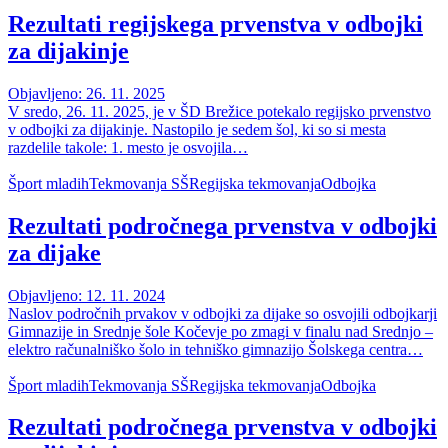
Rezultati regijskega prvenstva v odbojki
za dijakinje
Objavljeno: 26. 11. 2025
V sredo, 26. 11. 2025, je v ŠD Brežice potekalo regijsko prvenstvo
v odbojki za dijakinje. Nastopilo je sedem šol, ki so si mesta
razdelile takole: 1. mesto je osvojila…
Šport mladih
Tekmovanja SŠ
Regijska tekmovanja
Odbojka
Rezultati področnega prvenstva v odbojki
za dijake
Objavljeno: 12. 11. 2024
Naslov področnih prvakov v odbojki za dijake so osvojili odbojkarji
Gimnazije in Srednje šole Kočevje po zmagi v finalu nad Srednjo –
elektro računalniško šolo in tehniško gimnazijo Šolskega centra…
Šport mladih
Tekmovanja SŠ
Regijska tekmovanja
Odbojka
Rezultati področnega prvenstva v odbojki