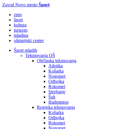
Zavod Novo mesto
Šport
znm
šport
kultura
turizem
mladina
olimpijski center
Šport mladih
Tekmovanja OŠ
Občinska tekmovanja
Atletika
Košarka
Nogomet
Odbojka
Rokomet
Streljanje
Šah
Badminton
Regijska tekmovanja
Košarka
Odbojka
Rokomet
Nogomet