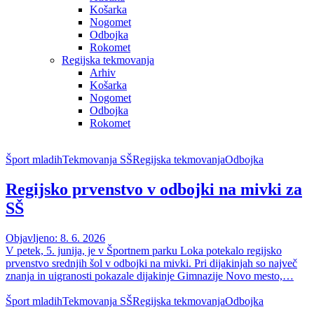
Košarka
Nogomet
Odbojka
Rokomet
Regijska tekmovanja
Arhiv
Košarka
Nogomet
Odbojka
Rokomet
Šport mladih
Tekmovanja SŠ
Regijska tekmovanja
Odbojka
Regijsko prvenstvo v odbojki na mivki za
SŠ
Objavljeno: 8. 6. 2026
V petek, 5. junija, je v Športnem parku Loka potekalo regijsko
prvenstvo srednjih šol v odbojki na mivki. Pri dijakinjah so največ
znanja in uigranosti pokazale dijakinje Gimnazije Novo mesto,…
Šport mladih
Tekmovanja SŠ
Regijska tekmovanja
Odbojka