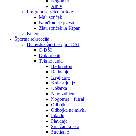
Nogomet
Arhiv
Program za vrtce in šole
Mali sonček
Naučimo se plavati
Zlati sonček in Krpan
Bilten
Športna rekreacija
Delavske športne igre (DŠI)
O DŠI
Dokumenti
Tekmovanja
Badminton
Balinanje
Kegljanje
Kolesarjenje
Košarka
Namizni tenis
Nogomet – futsal
Odbojka
Odbojka na mivki
Pikado
Plavanje
Smučarski teki
Streljanje