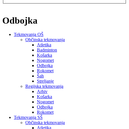
Odbojka
Tekmovanja OŠ
Občinska tekmovanja
Atletika
Badminton
Košarka
Nogomet
Odbojka
Rokomet
Šah
Streljanje
Regijska tekmovanja
Arhiv
Košarka
Nogomet
Odbojka
Rokomet
Tekmovanja SŠ
Občinska tekmovanja
Atletika