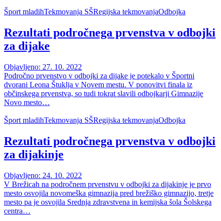
Šport mladih
Tekmovanja SŠ
Regijska tekmovanja
Odbojka
Rezultati področnega prvenstva v odbojki
za dijake
Objavljeno: 27. 10. 2022
Področno prvenstvo v odbojki za dijake je potekalo v Športni
dvorani Leona Štuklja v Novem mestu. V ponovitvi finala iz
občinskega prvenstva, so tudi tokrat slavili odbojkarji Gimnazije
Novo mesto…
Šport mladih
Tekmovanja SŠ
Regijska tekmovanja
Odbojka
Rezultati področnega prvenstva v odbojki
za dijakinje
Objavljeno: 24. 10. 2022
V Brežicah na področnem prvenstvu v odbojki za dijakinje je prvo
mesto osvojila novomeška gimnazija pred brežiško gimnazijo, tretje
mesto pa je osvojila Srednja zdravstvena in kemijska šola Šolskega
centra…