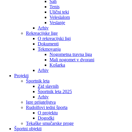
Šah
Tenis
Ulični teki
Veleslalom
Veslanje
Arhiv
Rekreacijske lige
O rekreacijski ligi
Dokumenti
Tekmovanja
Nogometna travna liga
Mali nogomet v dvorani
Košarka
Arhiv
Projekti
Športnik leta
Zid slavnih
Športnik leta 2025
Arhiv
Igre prijateljstva
Rudolfovi tedni športa
O projektu
Dogodki
Tekaške smučarske proge
Športni objekti