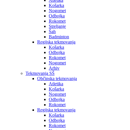
Atletika
Košarka
Nogomet
Odbojka
Rokomet
Streljanje
Šah
Badminton
Regijska tekmovanja
Košarka
Odbojka
Rokomet
Nogomet
Arhiv
Tekmovanja SŠ
Občinska tekmovanja
Atletika
Košarka
Nogomet
Odbojka
Rokomet
Regijska tekmovanja
Košarka
Odbojka
Rokomet