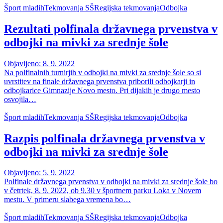
Šport mladih
Tekmovanja SŠ
Regijska tekmovanja
Odbojka
Rezultati polfinala državnega prvenstva v
odbojki na mivki za srednje šole
Objavljeno: 8. 9. 2022
Na polfinalnih turnirjih v odbojki na mivki za srednje šole so si
uvrstitev na finale državnega prvenstva priborili odbojkarji in
odbojkarice Gimnazije Novo mesto. Pri dijakih je drugo mesto
osvojila…
Šport mladih
Tekmovanja SŠ
Regijska tekmovanja
Odbojka
Razpis polfinala državnega prvenstva v
odbojki na mivki za srednje šole
Objavljeno: 5. 9. 2022
Polfinale državnega prvenstva v odbojki na mivki za srednje šole bo
v četrtek, 8. 9. 2022, ob 9.30 v športnem parku Loka v Novem
mestu. V primeru slabega vremena bo…
Šport mladih
Tekmovanja SŠ
Regijska tekmovanja
Odbojka