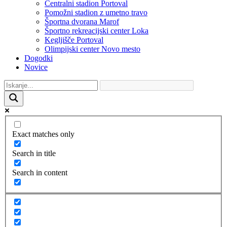
Centralni stadion Portoval
Pomožni stadion z umetno travo
Športna dvorana Marof
Športno rekreacijski center Loka
Kegljišče Portoval
Olimpijski center Novo mesto
Dogodki
Novice
Exact matches only
Search in title
Search in content