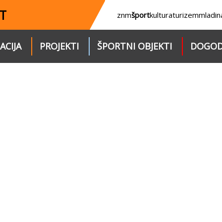
T
znm
šport
kultura
turizem
mladin
ACIJA
PROJEKTI
ŠPORTNI OBJEKTI
DOGOD