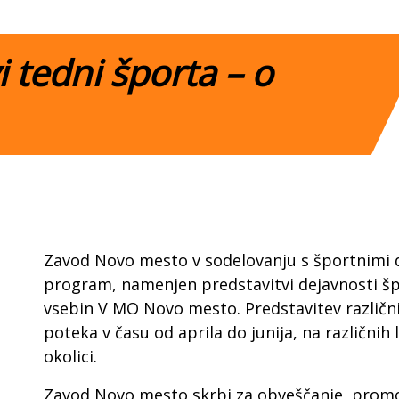
 tedni športa – o
Zavod Novo mesto v sodelovanju s športnimi d
program, namenjen predstavitvi dejavnosti šp
vsebin V MO Novo mesto. Predstavitev različn
poteka v času od aprila do junija, na različnih
okolici.
Zavod Novo mesto skrbi za obveščanje, promo