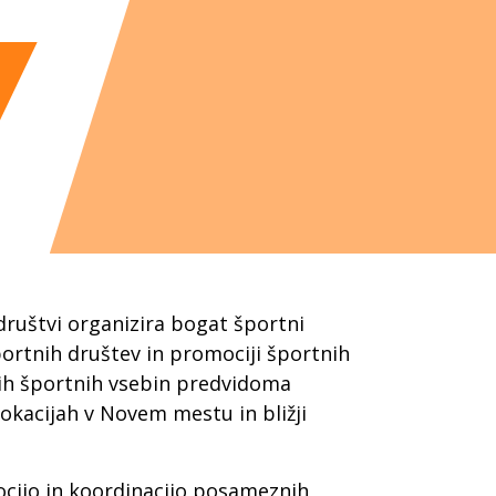
ruštvi organizira bogat športni
ortnih društev in promociji športnih
ih športnih vsebin predvidoma
 lokacijah v Novem mestu in bližji
cijo in koordinacijo posameznih