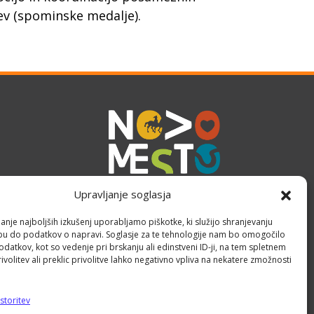
ev (spominske medalje).
Upravljanje soglasja
anje najboljših izkušenj uporabljamo piškotke, ki služijo shranjevanju
opu do podatkov o napravi. Soglasje za te tehnologije nam bo omogočilo
atkov, kot so vedenje pri brskanju ali edinstveni ID-ji, na tem spletnem
volitev ali preklic privolitve lahko negativno vpliva na nekatere zmožnosti
Piškotki
storitev