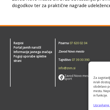
dogodkov ter za praktične nagrade udeleženc
Razpisi
Pisarna
07 620 02 04
Portal javnih naročil
Zavod Novo mesto
Informacije javnega značaja
Pogoji uporabe spletne
Tajništvo
07 39 30 390
strani
info@znm.si
Zavod Novo mesto –
Za zagotavlj
šport
in/ali dost
obdelavo pod
mestu. Nepri
in funkcije.
Upravljanje 