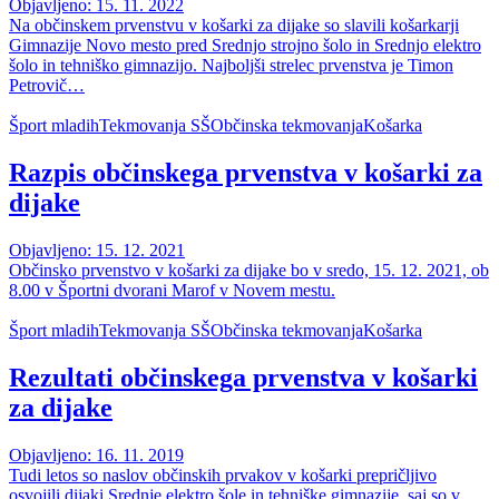
Objavljeno: 15. 11. 2022
Na občinskem prvenstvu v košarki za dijake so slavili košarkarji
Gimnazije Novo mesto pred Srednjo strojno šolo in Srednjo elektro
šolo in tehniško gimnazijo. Najboljši strelec prvenstva je Timon
Petrovič…
Šport mladih
Tekmovanja SŠ
Občinska tekmovanja
Košarka
Razpis občinskega prvenstva v košarki za
dijake
Objavljeno: 15. 12. 2021
Občinsko prvenstvo v košarki za dijake bo v sredo, 15. 12. 2021, ob
8.00 v Športni dvorani Marof v Novem mestu.
Šport mladih
Tekmovanja SŠ
Občinska tekmovanja
Košarka
Rezultati občinskega prvenstva v košarki
za dijake
Objavljeno: 16. 11. 2019
Tudi letos so naslov občinskih prvakov v košarki prepričljivo
osvojili dijaki Srednje elektro šole in tehniške gimnazije, saj so v