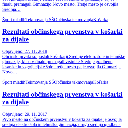
finalu premagali Gimnazijo Novo mesto. Tretje mesto je osvojila
Srednja…
Šport mladih
Tekmovanja SŠ
Občinska tekmovanja
Košarka
Rezultati občinskega prvenstva v košarki
za dijake
Objavljeno: 27. 11. 2018
Občinski prvaki so postali košarkarji Srednje elektro šole in tehniške
gimnazije, ki so v finalu premagali vrstnike Srednje gradbene,
lesarske in vzgojiteljske šole, tretje mesto pa je osvojila Gimnazija
Novo…
Šport mladih
Tekmovanja SŠ
Občinska tekmovanja
Košarka
Rezultati občinskega prvenstva v košarki
za dijake
Objavljeno: 29. 11. 2017
Prvo mesto na občinskem prvenstvu v košarki za dijake je osvojila
srednja elektro šola in tehniška gimnazija, drugo srednja gradbena