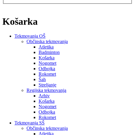
Košarka
Tekmovanja OŠ
Občinska tekmovanja
Atletika
Badminton
Košarka
Nogomet
Odbojka
Rokomet
Šah
Streljanje
Regijska tekmovanja
Arhiv
Košarka
Nogomet
Odbojka
Rokomet
Tekmovanja SŠ
Občinska tekmovanja
Atletika