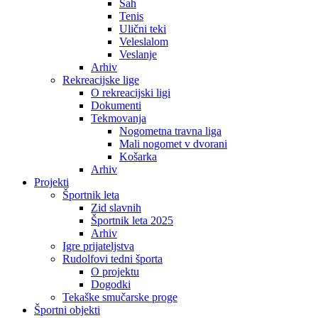
Šah
Tenis
Ulični teki
Veleslalom
Veslanje
Arhiv
Rekreacijske lige
O rekreacijski ligi
Dokumenti
Tekmovanja
Nogometna travna liga
Mali nogomet v dvorani
Košarka
Arhiv
Projekti
Športnik leta
Zid slavnih
Športnik leta 2025
Arhiv
Igre prijateljstva
Rudolfovi tedni športa
O projektu
Dogodki
Tekaške smučarske proge
Športni objekti