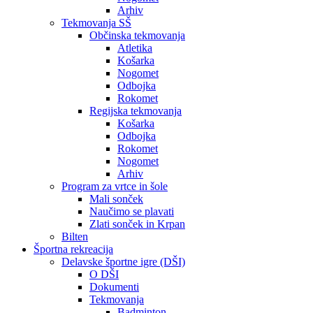
Arhiv
Tekmovanja SŠ
Občinska tekmovanja
Atletika
Košarka
Nogomet
Odbojka
Rokomet
Regijska tekmovanja
Košarka
Odbojka
Rokomet
Nogomet
Arhiv
Program za vrtce in šole
Mali sonček
Naučimo se plavati
Zlati sonček in Krpan
Bilten
Športna rekreacija
Delavske športne igre (DŠI)
O DŠI
Dokumenti
Tekmovanja
Badminton