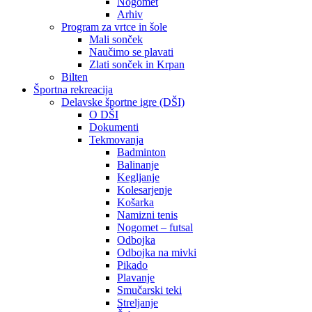
Nogomet
Arhiv
Program za vrtce in šole
Mali sonček
Naučimo se plavati
Zlati sonček in Krpan
Bilten
Športna rekreacija
Delavske športne igre (DŠI)
O DŠI
Dokumenti
Tekmovanja
Badminton
Balinanje
Kegljanje
Kolesarjenje
Košarka
Namizni tenis
Nogomet – futsal
Odbojka
Odbojka na mivki
Pikado
Plavanje
Smučarski teki
Streljanje