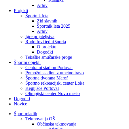
Košarka
Arhiv
Projekti
Športnik leta
Zid slavnih
Športnik leta 2025
Arhiv
Igre prijateljstva
Rudolfovi tedni športa
O projektu
Dogodki
Tekaške smučarske proge
Športni objekti
Centralni stadion Portoval
Pomožni stadion z umetno travo
Športna dvorana Marof
Športno rekreacijski center Loka
Kegljišče Portoval
Olimpijski center Novo mesto
Dogodki
Novice
Šport mladih
Tekmovanja OŠ
Občinska tekmovanja