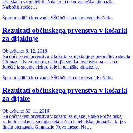
lesarska in vzgojiteljska šola ter tretje novomeška gimnazija.
Najboljši strelec…
Šport mladih
Tekmovanja SŠ
Občinska tekmovanja
Košarka
Rezultati občinskega prvenstva v košarki
za dijakinje
Objavljeno: 6. 12. 2016
Na občinskem prvenstvu v košarki za dijakinje je prepričljivo slavila
Gimnazija Novo mesto, najboljša strelka prvenstva pa je Jana
Jurečič iz srednje elektro šole in tehniške gimanzije.
Šport mladih
Tekmovanja SŠ
Občinska tekmovanja
Košarka
Rezultati občinskega prvenstva v košarki
za dijake
Objavljeno: 30. 11. 2016
Na občinskem prvenstvu v košarki za dijake je tako kot že nekaj
zadnjih let slavila srednja elektro šola in tehniška gimnazija, ki je v
finalu premagala Gimnazijo Novo mesto. Na…