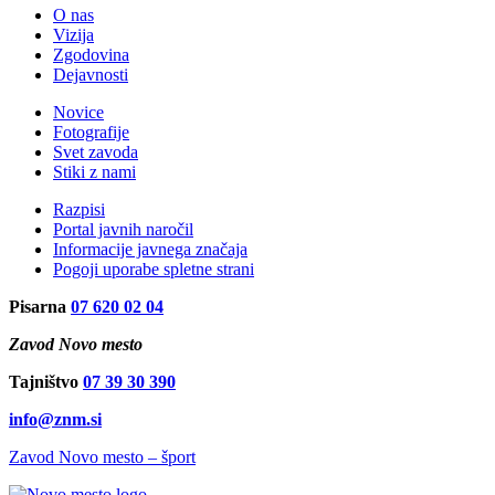
O nas
Vizija
Zgodovina
Dejavnosti
Novice
Fotografije
Svet zavoda
Stiki z nami
Razpisi
Portal javnih naročil
Informacije javnega značaja
Pogoji uporabe spletne strani
Pisarna
07 620 02 04
Zavod Novo mesto
Tajništvo
07 39 30 390
info@znm.si
Zavod Novo mesto – šport