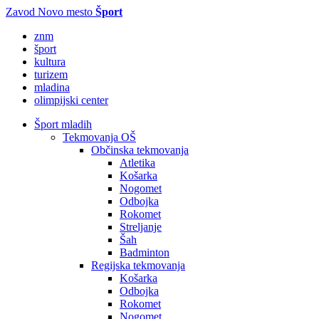
Zavod Novo mesto
Šport
znm
šport
kultura
turizem
mladina
olimpijski center
Šport mladih
Tekmovanja OŠ
Občinska tekmovanja
Atletika
Košarka
Nogomet
Odbojka
Rokomet
Streljanje
Šah
Badminton
Regijska tekmovanja
Košarka
Odbojka
Rokomet
Nogomet