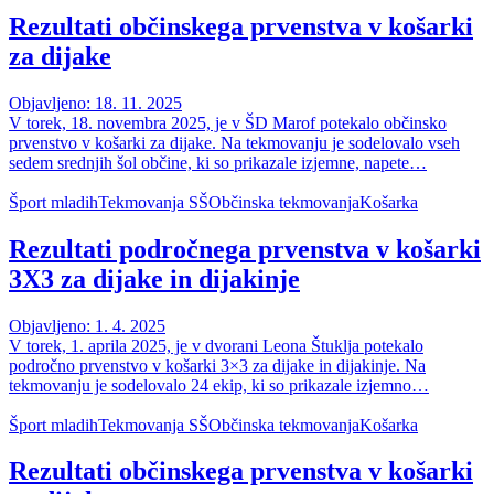
Rezultati občinskega prvenstva v košarki
za dijake
Objavljeno: 18. 11. 2025
V torek, 18. novembra 2025, je v ŠD Marof potekalo občinsko
prvenstvo v košarki za dijake. Na tekmovanju je sodelovalo vseh
sedem srednjih šol občine, ki so prikazale izjemne, napete…
Šport mladih
Tekmovanja SŠ
Občinska tekmovanja
Košarka
Rezultati področnega prvenstva v košarki
3X3 za dijake in dijakinje
Objavljeno: 1. 4. 2025
V torek, 1. aprila 2025, je v dvorani Leona Štuklja potekalo
področno prvenstvo v košarki 3×3 za dijake in dijakinje. Na
tekmovanju je sodelovalo 24 ekip, ki so prikazale izjemno…
Šport mladih
Tekmovanja SŠ
Občinska tekmovanja
Košarka
Rezultati občinskega prvenstva v košarki