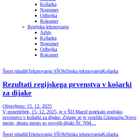
Košarka
Nogomet
Odbojka
Rokomet
Regijska tekmovanja
Arhiv
Košarka
Nogomet
Odbojka
Rokomet
Šport mladih
Tekmovanja SŠ
Občinska tekmovanja
Košarka
Rezultati regijskega prvenstva v košarki
za dijake
Objavljeno: 15. 12. 2025
V ponedeljek, 15. 12. 2025, je v ŠD Marof potekalo regijsko
prvenstvo v košarki za dijake. Zmage se je veselila Gimnazija Novo
mesto, drugo mesto so osvojili dijaki ŠC NM…
Šport mladih
Tekmovanja SŠ
Občinska tekmovanja
Košarka