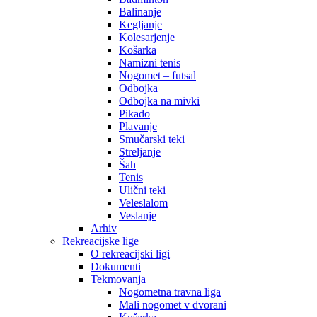
Balinanje
Kegljanje
Kolesarjenje
Košarka
Namizni tenis
Nogomet – futsal
Odbojka
Odbojka na mivki
Pikado
Plavanje
Smučarski teki
Streljanje
Šah
Tenis
Ulični teki
Veleslalom
Veslanje
Arhiv
Rekreacijske lige
O rekreacijski ligi
Dokumenti
Tekmovanja
Nogometna travna liga
Mali nogomet v dvorani