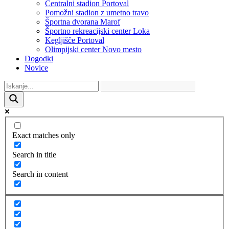
Centralni stadion Portoval
Pomožni stadion z umetno travo
Športna dvorana Marof
Športno rekreacijski center Loka
Kegljišče Portoval
Olimpijski center Novo mesto
Dogodki
Novice
Exact matches only
Search in title
Search in content