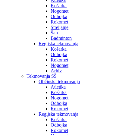
Atletika
Košarka
Nogomet
Odbojka
Rokomet
Streljanje
Šah
Badminton
Regijska tekmovanja
Košarka
Odbojka
Rokomet
Nogomet
Arhiv
Tekmovanja SŠ
Občinska tekmovanja
Atletika
Košarka
Nogomet
Odbojka
Rokomet
Regijska tekmovanja
Košarka
Odbojka
Rokomet