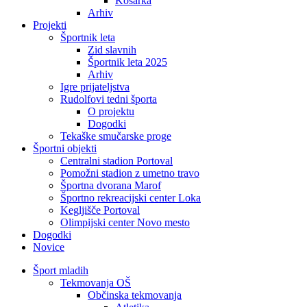
Košarka
Arhiv
Projekti
Športnik leta
Zid slavnih
Športnik leta 2025
Arhiv
Igre prijateljstva
Rudolfovi tedni športa
O projektu
Dogodki
Tekaške smučarske proge
Športni objekti
Centralni stadion Portoval
Pomožni stadion z umetno travo
Športna dvorana Marof
Športno rekreacijski center Loka
Kegljišče Portoval
Olimpijski center Novo mesto
Dogodki
Novice
Šport mladih
Tekmovanja OŠ
Občinska tekmovanja