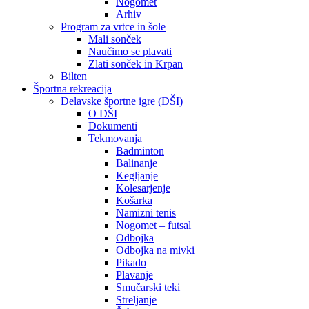
Nogomet
Arhiv
Program za vrtce in šole
Mali sonček
Naučimo se plavati
Zlati sonček in Krpan
Bilten
Športna rekreacija
Delavske športne igre (DŠI)
O DŠI
Dokumenti
Tekmovanja
Badminton
Balinanje
Kegljanje
Kolesarjenje
Košarka
Namizni tenis
Nogomet – futsal
Odbojka
Odbojka na mivki
Pikado
Plavanje
Smučarski teki
Streljanje