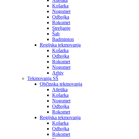
Atletika
Košarka
Nogomet
Odbojka
Rokomet
Streljanje
Šah
Badminton
Regijska tekmovanja
Košarka
Odbojka
Rokomet
Nogomet
Arhiv
Tekmovanja SŠ
Občinska tekmovanja
Atletika
Košarka
Nogomet
Odbojka
Rokomet
Regijska tekmovanja
Košarka
Odbojka
Rokomet