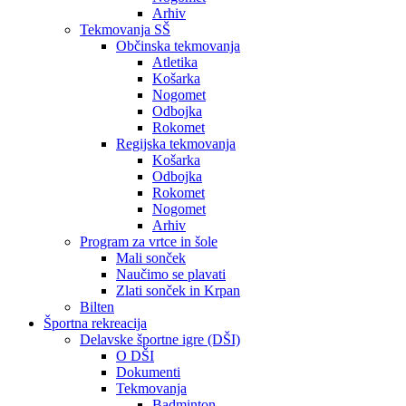
Arhiv
Tekmovanja SŠ
Občinska tekmovanja
Atletika
Košarka
Nogomet
Odbojka
Rokomet
Regijska tekmovanja
Košarka
Odbojka
Rokomet
Nogomet
Arhiv
Program za vrtce in šole
Mali sonček
Naučimo se plavati
Zlati sonček in Krpan
Bilten
Športna rekreacija
Delavske športne igre (DŠI)
O DŠI
Dokumenti
Tekmovanja
Badminton