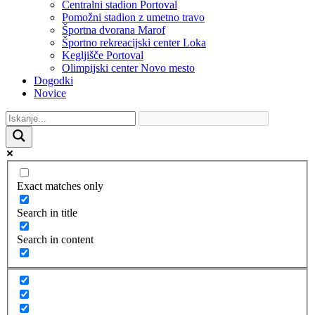
Centralni stadion Portoval
Pomožni stadion z umetno travo
Športna dvorana Marof
Športno rekreacijski center Loka
Kegljišče Portoval
Olimpijski center Novo mesto
Dogodki
Novice
Exact matches only
Search in title
Search in content