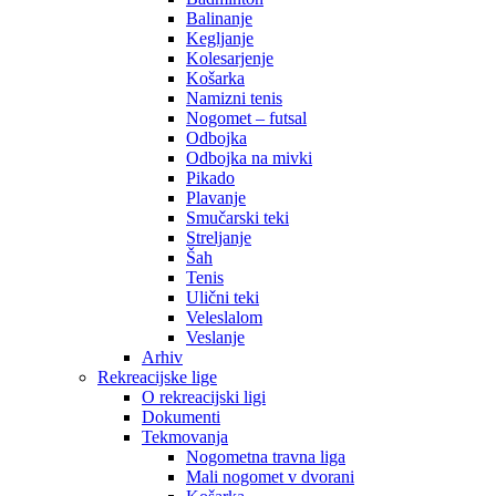
Balinanje
Kegljanje
Kolesarjenje
Košarka
Namizni tenis
Nogomet – futsal
Odbojka
Odbojka na mivki
Pikado
Plavanje
Smučarski teki
Streljanje
Šah
Tenis
Ulični teki
Veleslalom
Veslanje
Arhiv
Rekreacijske lige
O rekreacijski ligi
Dokumenti
Tekmovanja
Nogometna travna liga
Mali nogomet v dvorani