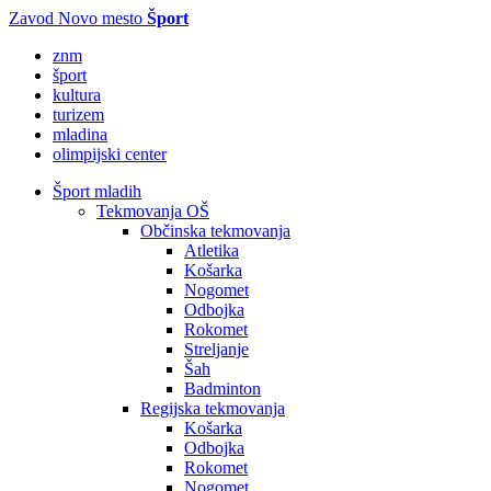
Zavod Novo mesto
Šport
znm
šport
kultura
turizem
mladina
olimpijski center
Šport mladih
Tekmovanja OŠ
Občinska tekmovanja
Atletika
Košarka
Nogomet
Odbojka
Rokomet
Streljanje
Šah
Badminton
Regijska tekmovanja
Košarka
Odbojka
Rokomet
Nogomet