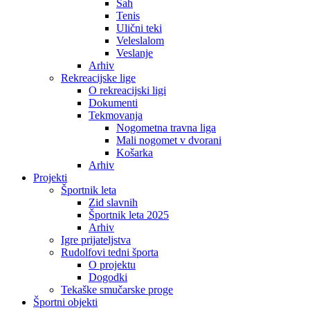
Šah
Tenis
Ulični teki
Veleslalom
Veslanje
Arhiv
Rekreacijske lige
O rekreacijski ligi
Dokumenti
Tekmovanja
Nogometna travna liga
Mali nogomet v dvorani
Košarka
Arhiv
Projekti
Športnik leta
Zid slavnih
Športnik leta 2025
Arhiv
Igre prijateljstva
Rudolfovi tedni športa
O projektu
Dogodki
Tekaške smučarske proge
Športni objekti