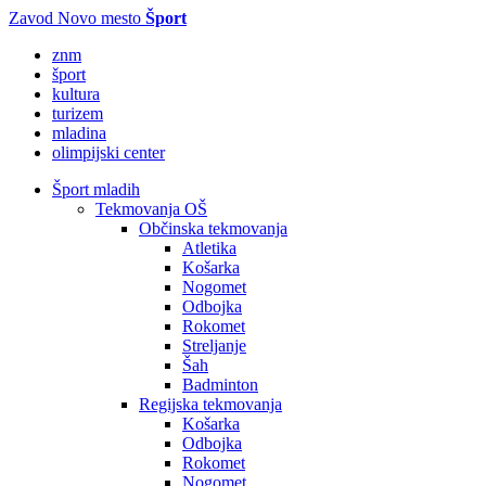
Zavod Novo mesto
Šport
znm
šport
kultura
turizem
mladina
olimpijski center
Šport mladih
Tekmovanja OŠ
Občinska tekmovanja
Atletika
Košarka
Nogomet
Odbojka
Rokomet
Streljanje
Šah
Badminton
Regijska tekmovanja
Košarka
Odbojka
Rokomet
Nogomet