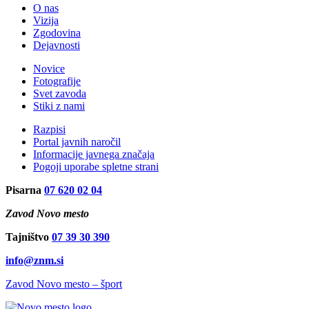
O nas
Vizija
Zgodovina
Dejavnosti
Novice
Fotografije
Svet zavoda
Stiki z nami
Razpisi
Portal javnih naročil
Informacije javnega značaja
Pogoji uporabe spletne strani
Pisarna
07 620 02 04
Zavod Novo mesto
Tajništvo
07 39 30 390
info@znm.si
Zavod Novo mesto – šport