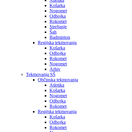
Atletika
Košarka
Nogomet
Odbojka
Rokomet
Streljanje
Šah
Badminton
Regijska tekmovanja
Košarka
Odbojka
Rokomet
Nogomet
Arhiv
Tekmovanja SŠ
Občinska tekmovanja
Atletika
Košarka
Nogomet
Odbojka
Rokomet
Regijska tekmovanja
Košarka
Odbojka
Rokomet