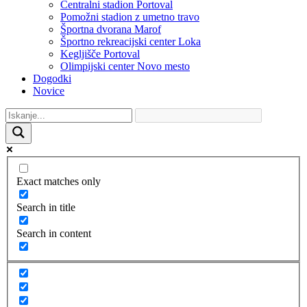
Centralni stadion Portoval
Pomožni stadion z umetno travo
Športna dvorana Marof
Športno rekreacijski center Loka
Kegljišče Portoval
Olimpijski center Novo mesto
Dogodki
Novice
Exact matches only
Search in title
Search in content