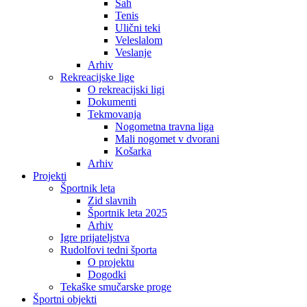
Šah
Tenis
Ulični teki
Veleslalom
Veslanje
Arhiv
Rekreacijske lige
O rekreacijski ligi
Dokumenti
Tekmovanja
Nogometna travna liga
Mali nogomet v dvorani
Košarka
Arhiv
Projekti
Športnik leta
Zid slavnih
Športnik leta 2025
Arhiv
Igre prijateljstva
Rudolfovi tedni športa
O projektu
Dogodki
Tekaške smučarske proge
Športni objekti