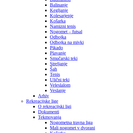
Balinanje
Kegljanje
Kolesarjenje
Košarka
Namizni tenis
Nogomet – futsal
Odbojka
Odbojka na mivki
Pikado
Plavanje
Smučarski teki
Streljanje
Šah
Tenis
Ulični teki
Veleslalom
Veslanje
Arhiv
Rekreacijske lige
O rekreacijski ligi
Dokumenti
Tekmovanja
Nogometna travna liga
Mali nogomet v dvorani