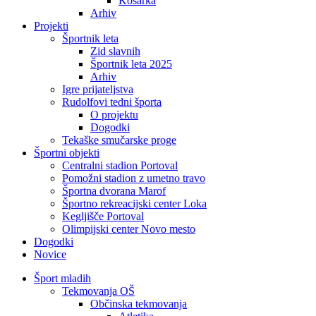
Košarka
Arhiv
Projekti
Športnik leta
Zid slavnih
Športnik leta 2025
Arhiv
Igre prijateljstva
Rudolfovi tedni športa
O projektu
Dogodki
Tekaške smučarske proge
Športni objekti
Centralni stadion Portoval
Pomožni stadion z umetno travo
Športna dvorana Marof
Športno rekreacijski center Loka
Kegljišče Portoval
Olimpijski center Novo mesto
Dogodki
Novice
Šport mladih
Tekmovanja OŠ
Občinska tekmovanja