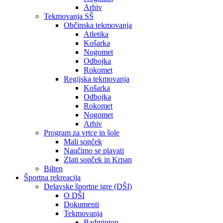
Arhiv
Tekmovanja SŠ
Občinska tekmovanja
Atletika
Košarka
Nogomet
Odbojka
Rokomet
Regijska tekmovanja
Košarka
Odbojka
Rokomet
Nogomet
Arhiv
Program za vrtce in šole
Mali sonček
Naučimo se plavati
Zlati sonček in Krpan
Bilten
Športna rekreacija
Delavske športne igre (DŠI)
O DŠI
Dokumenti
Tekmovanja
Badminton