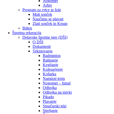
Nogomet
Arhiv
Program za vrtce in šole
Mali sonček
Naučimo se plavati
Zlati sonček in Krpan
Bilten
Športna rekreacija
Delavske športne igre (DŠI)
O DŠI
Dokumenti
Tekmovanja
Badminton
Balinanje
Kegljanje
Kolesarjenje
Košarka
Namizni tenis
Nogomet – futsal
Odbojka
Odbojka na mivki
Pikado
Plavanje
Smučarski teki
Streljanje