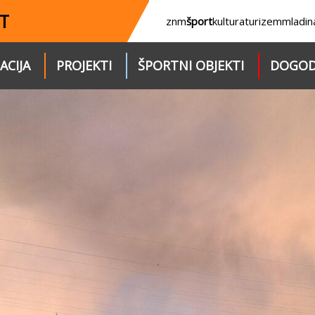
T
znm
šport
kultura
turizem
mladin
ACIJA
PROJEKTI
ŠPORTNI OBJEKTI
DOGOD