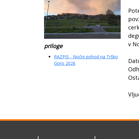
Pot
povz
cerk
degu
v N
priloge
RAZPIS - Nočni pohod na Trško
Datu
Goro 2026
Odho
Osta
Vlju