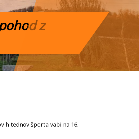
 pohod z
vih tednov športa vabi na 16.