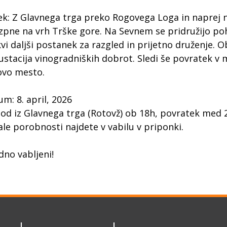
ek: Z Glavnega trga preko Rogovega Loga in naprej na
pne na vrh Trške gore. Na Sevnem se pridružijo pohodn
vi daljši postanek za razgled in prijetno druženje. Ob
stacija vinogradniških dobrot. Sledi še povratek v 
ovo mesto.
m: 8. april, 2026
d iz Glavnega trga (Rotovž) ob 18h, povratek med 23
le porobnosti najdete v vabilu v priponki.
dno vabljeni!