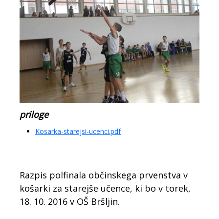
priloge
Kosarka-starejsi-ucenci.pdf
Razpis polfinala občinskega prvenstva v
košarki za starejše učence, ki bo v torek,
18. 10. 2016 v OŠ Bršljin.