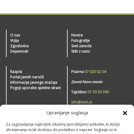
O nas
Novice
Vizija
Fotografije
Zgodovina
Svet zavoda
Dejavnosti
Stiki z nami
Razpisi
Pisarna
07 620 02 04
Portal javnih naročil
Zavod Novo mesto
Informacije javnega značaja
Pogoji uporabe spletne strani
Tajništvo
07 39 30 390
info@znm.si
Upravljanje soglasja
Zavod Novo mesto – šport
Za zagotavljanje najboljših izkušenj uporabljamo piškotke, ki služijo
shranjevanju in/ali dostopu do podatkov o napravi. Soglasje za te