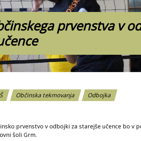
bčinskega prvenstva v od
 učence
OŠ
Občinska tekmovanja
Odbojka
nsko prvenstvo v odbojki za starejše učence bo v po
ovni šoli Grm.