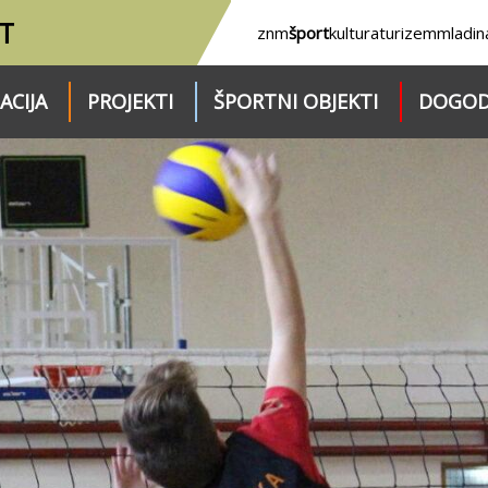
T
znm
šport
kultura
turizem
mladin
ACIJA
PROJEKTI
ŠPORTNI OBJEKTI
DOGOD