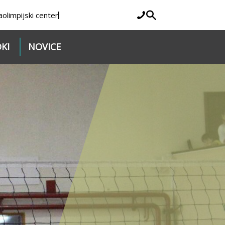
a
olimpijski center
KI
NOVICE