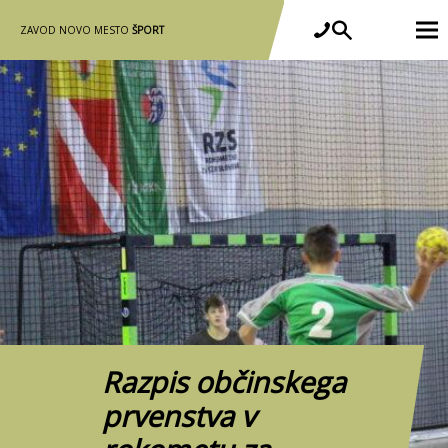
ZAVOD NOVO MESTO
ŠPORT
Razpis občinskega
prvenstva v