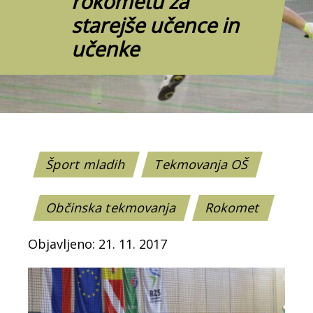
rokometu za
starejše učence in
učenke
Šport mladih
Tekmovanja OŠ
Občinska tekmovanja
Rokomet
Objavljeno: 21. 11. 2017