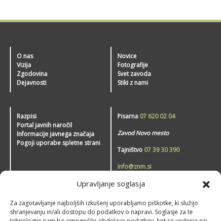
O nas
Novice
Vizija
Fotografije
Zgodovina
Svet zavoda
Dejavnosti
Stiki z nami
Razpisi
Pisarna
07 620 02 04
Portal javnih naročil
Zavod Novo mesto
Informacije javnega značaja
Pogoji uporabe spletne strani
Tajništvo
07 39 30 390
info@znm.si
Upravljanje soglasja
Zavod Novo mesto – šport
Za zagotavljanje najboljših izkušenj uporabljamo piškotke, ki služijo
shranjevanju in/ali dostopu do podatkov o napravi. Soglasje za te
tehnologije nam bo omogočilo obdelavo podatkov, kot so vedenje pri