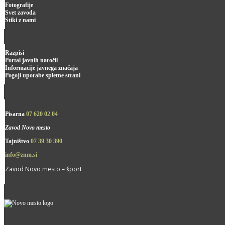
Fotografije
Svet zavoda
Stiki z nami
Razpisi
Portal javnih naročil
Informacije javnega značaja
Pogoji uporabe spletne strani
Pisarna
07 620 02 04
Zavod Novo mesto
Tajništvo
07 39 30 390
info@znm.si
Zavod Novo mesto – šport