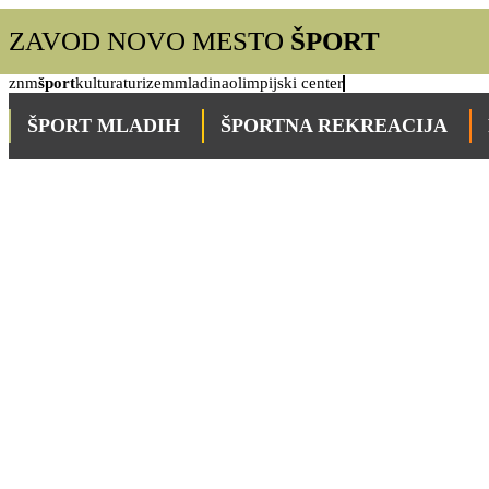
ZAVOD NOVO MESTO
ŠPORT
znm
šport
kultura
turizem
mladina
olimpijski center
ŠPORT MLADIH
ŠPORTNA REKREACIJA