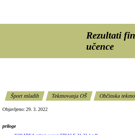
Rezultati fi
učence
Šport mladih
Tekmovanja OŠ
Občinska tekmo
Objavljeno: 29. 3. 2022
priloge