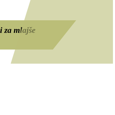
i za mlajše