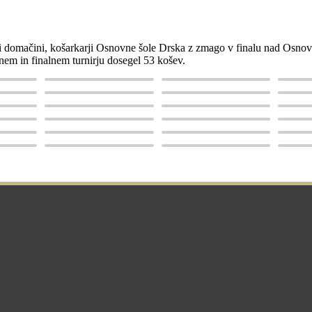
li domačini, košarkarji Osnovne šole Drska z zmago v finalu nad Osnov
lnem in finalnem turnirju dosegel 53 košev.