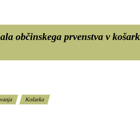
nala občinskega prvenstva v košark
vanja
Košarka