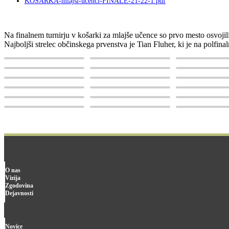
KOSARKA-mlajsi-ucenci-FINALE-21-22-1.pdf
Na finalnem turnirju v košarki za mlajše učence so prvo mesto osvoji
Najboljši strelec občinskega prvenstva je Tian Fluher, ki je na polfina
O nas
Vizija
Zgodovina
Dejavnosti
Novice