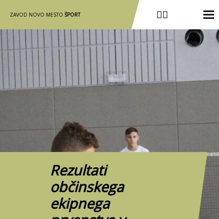
ZAVOD NOVO MESTO
ŠPORT
Rezultati
občinskega
ekipnega