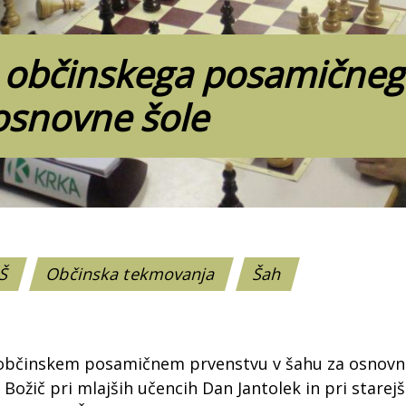
i občinskega posamičneg
osnovne šole
OŠ
Občinska tekmovanja
Šah
občinskem posamičnem prvenstvu v šahu za osnovne š
 Božič pri mlajših učencih Dan Jantolek in pri starej