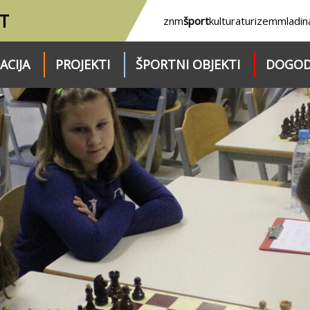
T
znm
šport
kultura
turizem
mladin
ACIJA
PROJEKTI
ŠPORTNI OBJEKTI
DOGOD