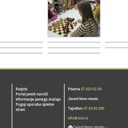
Razpisi
Pisarna
07 620 02 04
Portal javnih naročil
Zavod Novo mesto
Informacije javnega značaja
Pogoji uporabe spletne
Tajništvo
07 39 30 390
strani
info@znm.si
Zavod Novo mesto –