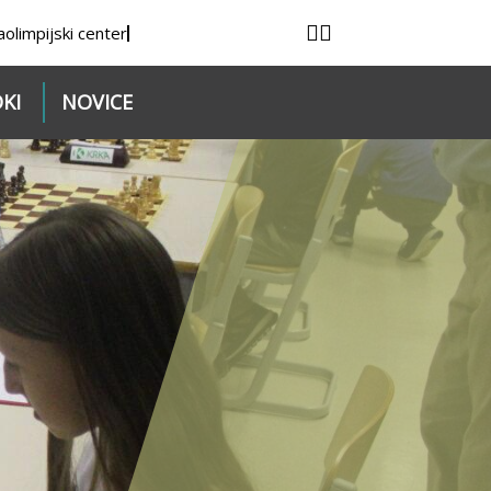
a
olimpijski center
KI
NOVICE