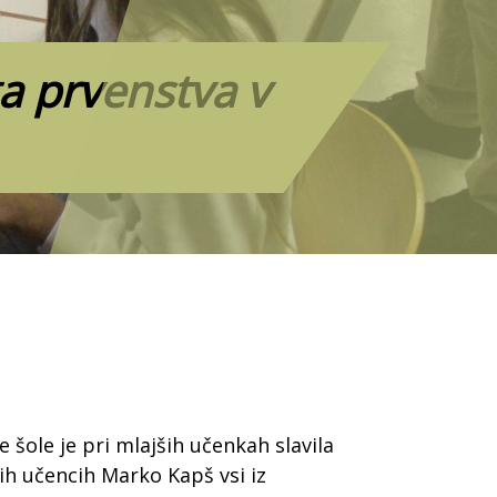
a prvenstva v
ole je pri mlajših učenkah slavila
ših učencih Marko Kapš vsi iz