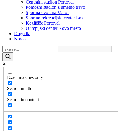
Centralni stadion Portoval
Pomožni stadion z umetno travo
Športna dvorana Marof
Športno rekreacijski center Loka
Kegljišče Portoval
Olimpijski center Novo mesto
Dogodki
Novice
Exact matches only
Search in title
Search in content