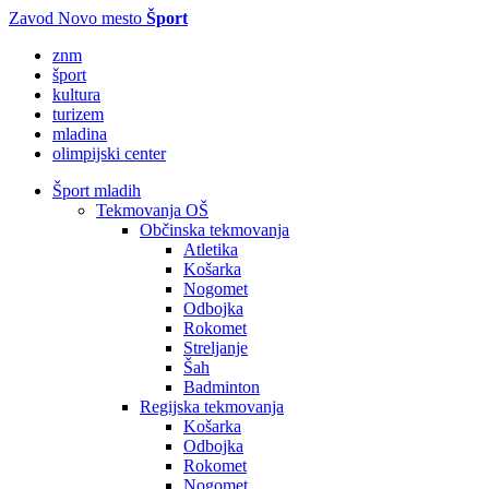
Zavod Novo mesto
Šport
znm
šport
kultura
turizem
mladina
olimpijski center
Šport mladih
Tekmovanja OŠ
Občinska tekmovanja
Atletika
Košarka
Nogomet
Odbojka
Rokomet
Streljanje
Šah
Badminton
Regijska tekmovanja
Košarka
Odbojka
Rokomet
Nogomet