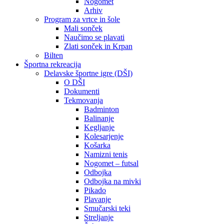
Nogomet
Arhiv
Program za vrtce in šole
Mali sonček
Naučimo se plavati
Zlati sonček in Krpan
Bilten
Športna rekreacija
Delavske športne igre (DŠI)
O DŠI
Dokumenti
Tekmovanja
Badminton
Balinanje
Kegljanje
Kolesarjenje
Košarka
Namizni tenis
Nogomet – futsal
Odbojka
Odbojka na mivki
Pikado
Plavanje
Smučarski teki
Streljanje