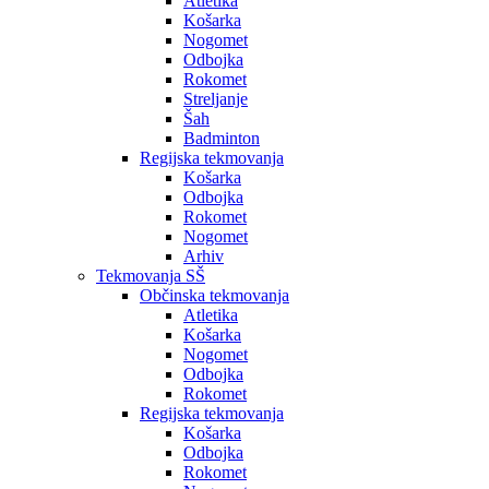
Atletika
Košarka
Nogomet
Odbojka
Rokomet
Streljanje
Šah
Badminton
Regijska tekmovanja
Košarka
Odbojka
Rokomet
Nogomet
Arhiv
Tekmovanja SŠ
Občinska tekmovanja
Atletika
Košarka
Nogomet
Odbojka
Rokomet
Regijska tekmovanja
Košarka
Odbojka
Rokomet