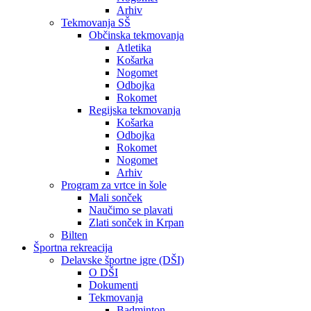
Arhiv
Tekmovanja SŠ
Občinska tekmovanja
Atletika
Košarka
Nogomet
Odbojka
Rokomet
Regijska tekmovanja
Košarka
Odbojka
Rokomet
Nogomet
Arhiv
Program za vrtce in šole
Mali sonček
Naučimo se plavati
Zlati sonček in Krpan
Bilten
Športna rekreacija
Delavske športne igre (DŠI)
O DŠI
Dokumenti
Tekmovanja
Badminton