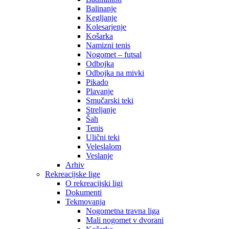
Balinanje
Kegljanje
Kolesarjenje
Košarka
Namizni tenis
Nogomet – futsal
Odbojka
Odbojka na mivki
Pikado
Plavanje
Smučarski teki
Streljanje
Šah
Tenis
Ulični teki
Veleslalom
Veslanje
Arhiv
Rekreacijske lige
O rekreacijski ligi
Dokumenti
Tekmovanja
Nogometna travna liga
Mali nogomet v dvorani