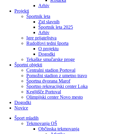
Košarka
Arhiv
Projekti
Športnik leta
Zid slavnih
Športnik leta 2025
Arhiv
Igre prijateljstva
Rudolfovi tedni športa
O projektu
Dogodki
Tekaške smučarske proge
Športni objekti
Centralni stadion Portoval
Pomožni stadion z umetno travo
Športna dvorana Marof
Športno rekreacijski center Loka
Kegljišče Portoval
Olimpijski center Novo mesto
Dogodki
Novice
Šport mladih
Tekmovanja OŠ
Občinska tekmovanja