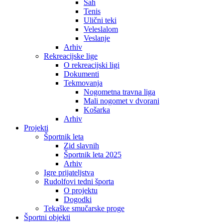
Šah
Tenis
Ulični teki
Veleslalom
Veslanje
Arhiv
Rekreacijske lige
O rekreacijski ligi
Dokumenti
Tekmovanja
Nogometna travna liga
Mali nogomet v dvorani
Košarka
Arhiv
Projekti
Športnik leta
Zid slavnih
Športnik leta 2025
Arhiv
Igre prijateljstva
Rudolfovi tedni športa
O projektu
Dogodki
Tekaške smučarske proge
Športni objekti