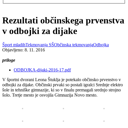
Rezultati občinskega prvenstva
v odbojki za dijake
Šport mladih
Tekmovanja SŠ
Občinska tekmovanja
Odbojka
Objavljeno: 8. 11. 2016
priloge
ODBOJKA-dijaki-2016-17.pdf
V športni dvorani Leona Štuklja je potekalo občinsko prvenstvo v
odbojki za dijake. Občinski prvaki so postali igralci Srednje elektro
šole in tehniške gimnazije, ki so v finalu premagali srednjo strojno
šolo. Tretje mesto je osvojila Gimnazija Novo mesto.