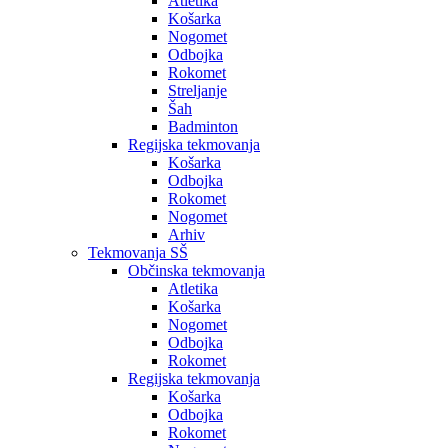
Atletika
Košarka
Nogomet
Odbojka
Rokomet
Streljanje
Šah
Badminton
Regijska tekmovanja
Košarka
Odbojka
Rokomet
Nogomet
Arhiv
Tekmovanja SŠ
Občinska tekmovanja
Atletika
Košarka
Nogomet
Odbojka
Rokomet
Regijska tekmovanja
Košarka
Odbojka
Rokomet