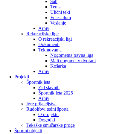
Šah
Tenis
Ulični teki
Veleslalom
Veslanje
Arhiv
Rekreacijske lige
O rekreacijski ligi
Dokumenti
Tekmovanja
Nogometna travna liga
Mali nogomet v dvorani
Košarka
Arhiv
Projekti
Športnik leta
Zid slavnih
Športnik leta 2025
Arhiv
Igre prijateljstva
Rudolfovi tedni športa
O projektu
Dogodki
Tekaške smučarske proge
Športni objekti