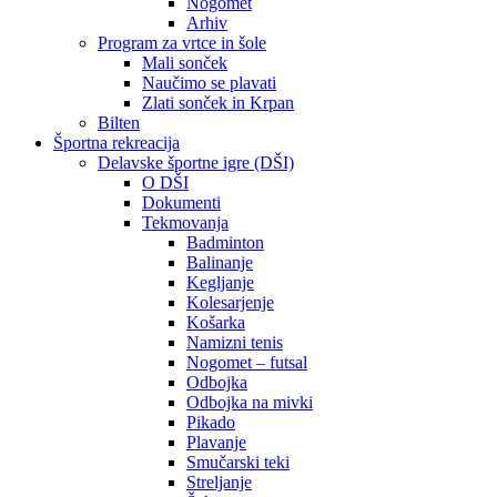
Nogomet
Arhiv
Program za vrtce in šole
Mali sonček
Naučimo se plavati
Zlati sonček in Krpan
Bilten
Športna rekreacija
Delavske športne igre (DŠI)
O DŠI
Dokumenti
Tekmovanja
Badminton
Balinanje
Kegljanje
Kolesarjenje
Košarka
Namizni tenis
Nogomet – futsal
Odbojka
Odbojka na mivki
Pikado
Plavanje
Smučarski teki
Streljanje