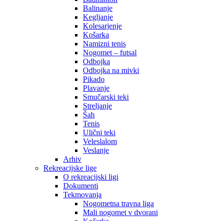
Balinanje
Kegljanje
Kolesarjenje
Košarka
Namizni tenis
Nogomet – futsal
Odbojka
Odbojka na mivki
Pikado
Plavanje
Smučarski teki
Streljanje
Šah
Tenis
Ulični teki
Veleslalom
Veslanje
Arhiv
Rekreacijske lige
O rekreacijski ligi
Dokumenti
Tekmovanja
Nogometna travna liga
Mali nogomet v dvorani