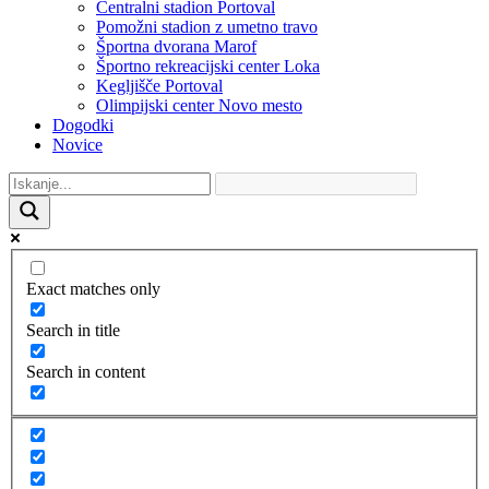
Centralni stadion Portoval
Pomožni stadion z umetno travo
Športna dvorana Marof
Športno rekreacijski center Loka
Kegljišče Portoval
Olimpijski center Novo mesto
Dogodki
Novice
Exact matches only
Search in title
Search in content