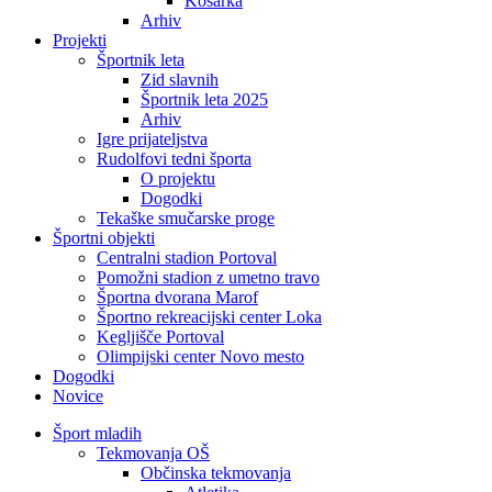
Košarka
Arhiv
Projekti
Športnik leta
Zid slavnih
Športnik leta 2025
Arhiv
Igre prijateljstva
Rudolfovi tedni športa
O projektu
Dogodki
Tekaške smučarske proge
Športni objekti
Centralni stadion Portoval
Pomožni stadion z umetno travo
Športna dvorana Marof
Športno rekreacijski center Loka
Kegljišče Portoval
Olimpijski center Novo mesto
Dogodki
Novice
Šport mladih
Tekmovanja OŠ
Občinska tekmovanja