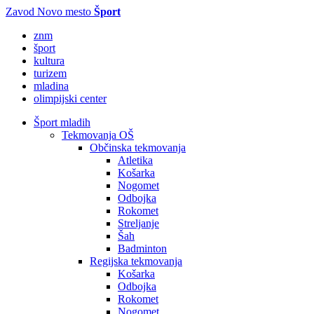
Zavod Novo mesto
Šport
znm
šport
kultura
turizem
mladina
olimpijski center
Šport mladih
Tekmovanja OŠ
Občinska tekmovanja
Atletika
Košarka
Nogomet
Odbojka
Rokomet
Streljanje
Šah
Badminton
Regijska tekmovanja
Košarka
Odbojka
Rokomet
Nogomet