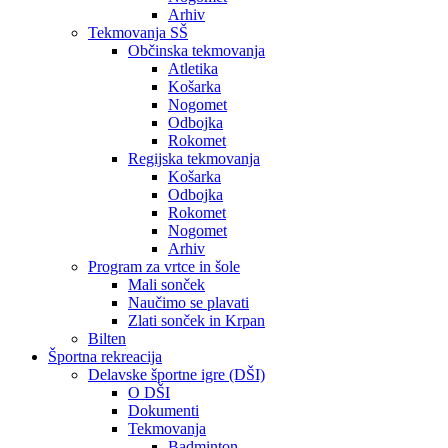
Arhiv
Tekmovanja SŠ
Občinska tekmovanja
Atletika
Košarka
Nogomet
Odbojka
Rokomet
Regijska tekmovanja
Košarka
Odbojka
Rokomet
Nogomet
Arhiv
Program za vrtce in šole
Mali sonček
Naučimo se plavati
Zlati sonček in Krpan
Bilten
Športna rekreacija
Delavske športne igre (DŠI)
O DŠI
Dokumenti
Tekmovanja
Badminton