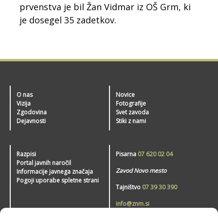
prvenstva je bil Žan Vidmar iz OŠ Grm, ki
je dosegel 35 zadetkov.
O nas
Novice
Vizija
Fotografije
Zgodovina
Svet zavoda
Dejavnosti
Stiki z nami
Razpisi
Pisarna
07 620 02 04
Portal javnih naročil
Zavod Novo mesto
Informacije javnega značaja
Pogoji uporabe spletne strani
Tajništvo
07 39 30 390
info@znm.si