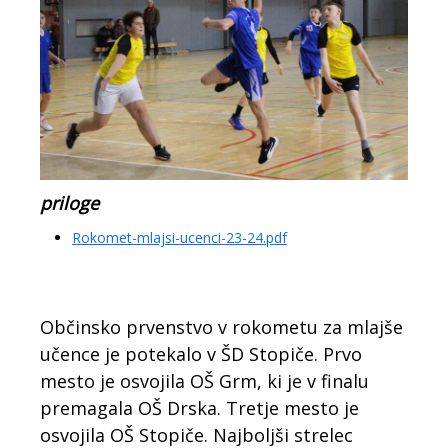
priloge
Rokomet-mlajsi-ucenci-23-24.pdf
Občinsko prvenstvo v rokometu za mlajše
učence je potekalo v ŠD Stopiče. Prvo
mesto je osvojila OŠ Grm, ki je v finalu
premagala OŠ Drska. Tretje mesto je
osvojila OŠ Stopiče. Najboljši strelec