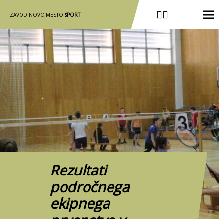
ZAVOD NOVO MESTO
ŠPORT
Rezultati
področnega
ekipnega