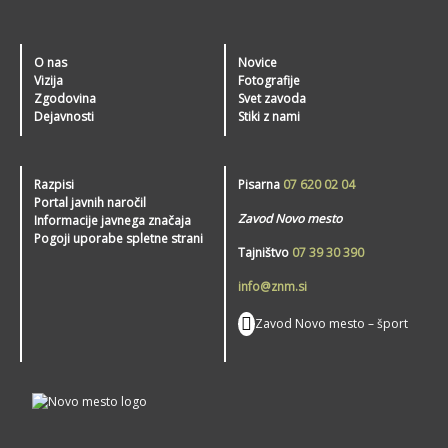
O nas
Novice
Vizija
Fotografije
Zgodovina
Svet zavoda
Dejavnosti
Stiki z nami
Razpisi
Pisarna
07 620 02 04
Portal javnih naročil
Zavod Novo mesto
Informacije javnega značaja
Pogoji uporabe spletne strani
Tajništvo
07 39 30 390
info@znm.si
Zavod Novo mesto – šport