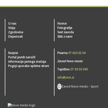
O nas
Novice
Vizija
Fotografije
Zgodovina
Svet zavoda
Dejavnosti
Stiki z nami
Razpisi
Pisarna
07 620 02 04
Portal javnih naročil
Zavod Novo mesto
Informacije javnega značaja
Pogoji uporabe spletne strani
Tajništvo
07 39 30 390
info@znm.si
Zavod Novo mesto – šport