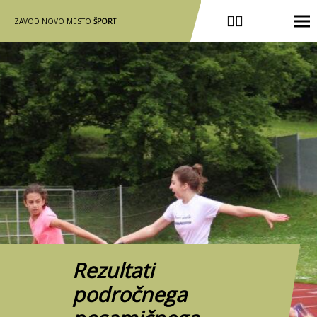
ZAVOD NOVO MESTO
ŠPORT
Rezultati
področnega