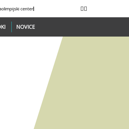
a
olimpijski center
KI
NOVICE