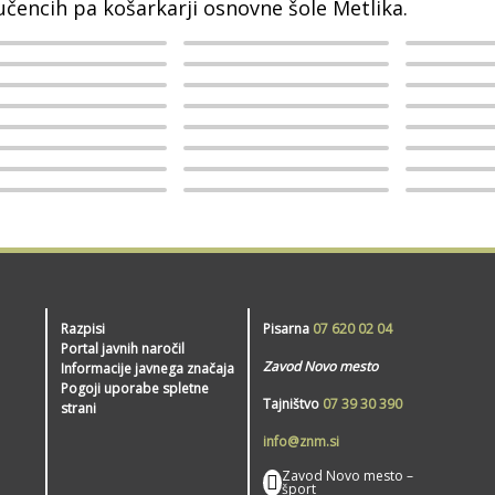
učencih pa košarkarji osnovne šole Metlika.
Razpisi
Pisarna
07 620 02 04
Portal javnih naročil
Zavod Novo mesto
Informacije javnega značaja
Pogoji uporabe spletne
Tajništvo
07 39 30 390
strani
info@znm.si
Zavod Novo mesto –
šport