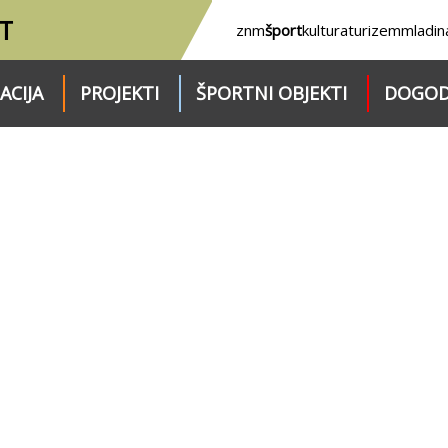
T
znm
šport
kultura
turizem
mladin
ACIJA
PROJEKTI
ŠPORTNI OBJEKTI
DOGOD