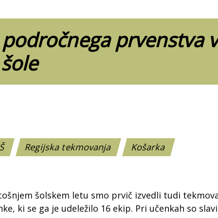
i področnega prvenstva v
šole
OŠ
Regijska tekmovanja
Košarka
tošnjem šolskem letu smo prvič izvedli tudi tekmova
ke, ki se ga je udeležilo 16 ekip. Pri učenkah so sla