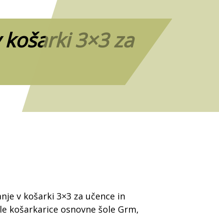
 košarki 3×3 za
nje v košarki 3×3 za učence in
vile košarkarice osnovne šole Grm,