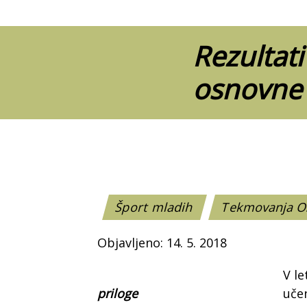
Rezultat
osnovne 
Šport mladih
Tekmovanja 
Objavljeno: 14. 5. 2018
V le
priloge
učen