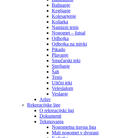
Balinanje
Kegljanje
Kolesarjenje
Košarka
Namizni tenis
Nogomet – futsal
Odbojka
Odbojka na mivki
Pikado
Plavanje
Smučarski teki
Streljanje
Šah
Tenis
Ulični teki
Veleslalom
Veslanje
Arhiv
Rekreacijske lige
O rekreacijski ligi
Dokumenti
Tekmovanja
Nogometna travna liga
Mali nogomet v dvorani