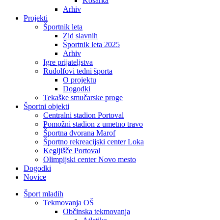
Košarka
Arhiv
Projekti
Športnik leta
Zid slavnih
Športnik leta 2025
Arhiv
Igre prijateljstva
Rudolfovi tedni športa
O projektu
Dogodki
Tekaške smučarske proge
Športni objekti
Centralni stadion Portoval
Pomožni stadion z umetno travo
Športna dvorana Marof
Športno rekreacijski center Loka
Kegljišče Portoval
Olimpijski center Novo mesto
Dogodki
Novice
Šport mladih
Tekmovanja OŠ
Občinska tekmovanja