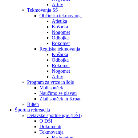
Arhiv
Tekmovanja SŠ
Občinska tekmovanja
Atletika
Košarka
Nogomet
Odbojka
Rokomet
Regijska tekmovanja
Košarka
Odbojka
Rokomet
Nogomet
Arhiv
Program za vrtce in šole
Mali sonček
Naučimo se plavati
Zlati sonček in Krpan
Bilten
Športna rekreacija
Delavske športne igre (DŠI)
O DŠI
Dokumenti
Tekmovanja
Badminton