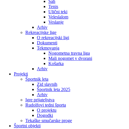
Šah
Tenis
Ulični teki
Veleslalom
Veslanje
Arhiv
Rekreacijske lige
O rekreacijski ligi
Dokumenti
Tekmovanja
Nogometna travna liga
Mali nogomet v dvorani
Košarka
Arhiv
Projekti
Športnik leta
Zid slavnih
Športnik leta 2025
Arhiv
Igre prijateljstva
Rudolfovi tedni športa
O projektu
Dogodki
Tekaške smučarske proge
Športni objekti