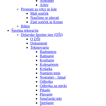
Nogomet
Arhiv
Program za vrtce in šole
Mali sonček
Naučimo se plavati
Zlati sonček in Krpan
Bilten
Športna rekreacija
Delavske športne igre (DŠI)
O DŠI
Dokumenti
Tekmovanja
Badminton
Balinanje
Kegljanje
Kolesarjenje
Košarka
Namizni tenis
Nogomet – futsal
Odbojka
Odbojka na mivki
Pikado
Plavanje
Smučarski teki
Streljanje