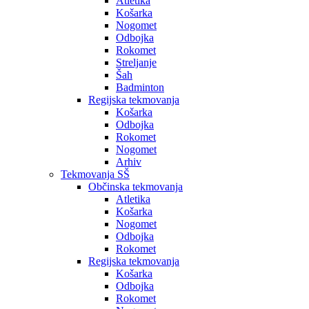
Atletika
Košarka
Nogomet
Odbojka
Rokomet
Streljanje
Šah
Badminton
Regijska tekmovanja
Košarka
Odbojka
Rokomet
Nogomet
Arhiv
Tekmovanja SŠ
Občinska tekmovanja
Atletika
Košarka
Nogomet
Odbojka
Rokomet
Regijska tekmovanja
Košarka
Odbojka
Rokomet