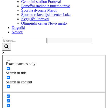
Centralni stadion Portoval
Pomožni stadion z umetno travo
Športna dvorana Marof
Športno rekreacijski center Loka
Kegljišče Portoval
Olimpijski center Novo mesto
Dogodki
Novice
Exact matches only
Search in title
Search in content