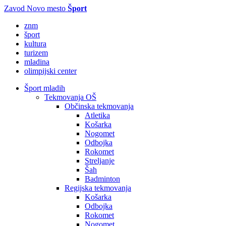
Zavod Novo mesto
Šport
znm
šport
kultura
turizem
mladina
olimpijski center
Šport mladih
Tekmovanja OŠ
Občinska tekmovanja
Atletika
Košarka
Nogomet
Odbojka
Rokomet
Streljanje
Šah
Badminton
Regijska tekmovanja
Košarka
Odbojka
Rokomet
Nogomet