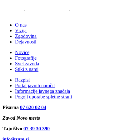
O nas
Vizija
Zgodovina
Dejavnosti
Novice
Fotografije
Svet zavoda
Stiki z nami
Razpisi
Portal javnih naročil
Informacije javnega značaja
Pogoji uporabe spletne strani
Pisarna
07 620 02 04
Zavod Novo mesto
Tajništvo
07 39 30 390
info@znm.si