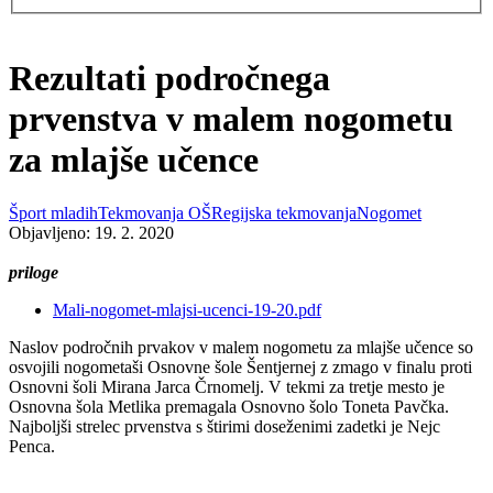
Rezultati področnega
prvenstva v malem nogometu
za mlajše učence
Šport mladih
Tekmovanja OŠ
Regijska tekmovanja
Nogomet
Objavljeno: 19. 2. 2020
priloge
Mali-nogomet-mlajsi-ucenci-19-20.pdf
Naslov področnih prvakov v malem nogometu za mlajše učence so
osvojili nogometaši Osnovne šole Šentjernej z zmago v finalu proti
Osnovni šoli Mirana Jarca Črnomelj. V tekmi za tretje mesto je
Osnovna šola Metlika premagala Osnovno šolo Toneta Pavčka.
Najboljši strelec prvenstva s štirimi doseženimi zadetki je Nejc
Penca.