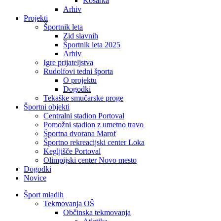
Košarka
Arhiv
Projekti
Športnik leta
Zid slavnih
Športnik leta 2025
Arhiv
Igre prijateljstva
Rudolfovi tedni športa
O projektu
Dogodki
Tekaške smučarske proge
Športni objekti
Centralni stadion Portoval
Pomožni stadion z umetno travo
Športna dvorana Marof
Športno rekreacijski center Loka
Kegljišče Portoval
Olimpijski center Novo mesto
Dogodki
Novice
Šport mladih
Tekmovanja OŠ
Občinska tekmovanja