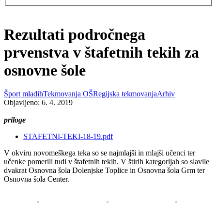
Rezultati področnega
prvenstva v štafetnih tekih za
osnovne šole
Šport mladih
Tekmovanja OŠ
Regijska tekmovanja
Arhiv
Objavljeno: 6. 4. 2019
priloge
STAFETNI-TEKI-18-19.pdf
V okviru novomeškega teka so se najmlajši in mlajši učenci ter
učenke pomerili tudi v štafetnih tekih. V štirih kategorijah so slavile
dvakrat Osnovna šola Dolenjske Toplice in Osnovna šola Grm ter
Osnovna šola Center.