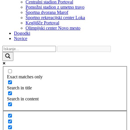
Centralni stadion Portoval
Pomožni stadion z umetno travo
Športna dvorana Marof
Športno rekreacijski center Loka
Kegljišče Portoval
Olimpijski center Novo mesto
Dogodki
Novice
Exact matches only
Search in title
Search in content