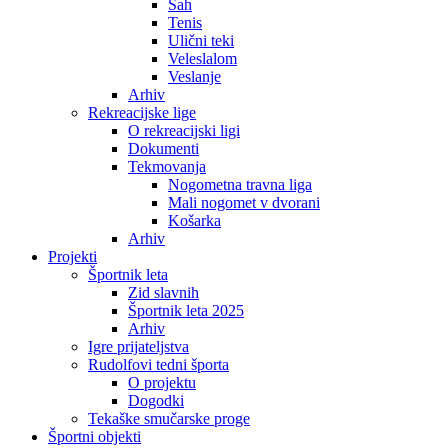
Šah
Tenis
Ulični teki
Veleslalom
Veslanje
Arhiv
Rekreacijske lige
O rekreacijski ligi
Dokumenti
Tekmovanja
Nogometna travna liga
Mali nogomet v dvorani
Košarka
Arhiv
Projekti
Športnik leta
Zid slavnih
Športnik leta 2025
Arhiv
Igre prijateljstva
Rudolfovi tedni športa
O projektu
Dogodki
Tekaške smučarske proge
Športni objekti