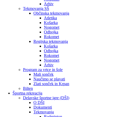
Arhiv
Tekmovanja SŠ
Občinska tekmovanja
Atletika
Košarka
Nogomet
Odbojka
Rokomet
Regijska tekmovanja
Košarka
Odbojka
Rokomet
Nogomet
Arhiv
Program za vrtce in šole
Mali sonček
Naučimo se plavati
Zlati sonček in Krpan
Bilten
Športna rekreacija
Delavske športne igre (DŠI)
O DŠI
Dokumenti
Tekmovanja
Badminton