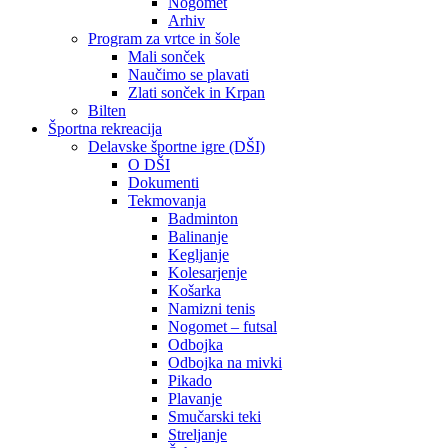
Nogomet
Arhiv
Program za vrtce in šole
Mali sonček
Naučimo se plavati
Zlati sonček in Krpan
Bilten
Športna rekreacija
Delavske športne igre (DŠI)
O DŠI
Dokumenti
Tekmovanja
Badminton
Balinanje
Kegljanje
Kolesarjenje
Košarka
Namizni tenis
Nogomet – futsal
Odbojka
Odbojka na mivki
Pikado
Plavanje
Smučarski teki
Streljanje