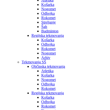
Atletika
Košarka
Nogomet
Odbojka
Rokomet
Streljanje
Šah
Badminton
Regijska tekmovanja
Košarka
Odbojka
Rokomet
Nogomet
Arhiv
Tekmovanja SŠ
Občinska tekmovanja
Atletika
Košarka
Nogomet
Odbojka
Rokomet
Regijska tekmovanja
Košarka
Odbojka
Rokomet