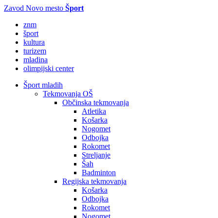
Zavod Novo mesto
Šport
znm
šport
kultura
turizem
mladina
olimpijski center
Šport mladih
Tekmovanja OŠ
Občinska tekmovanja
Atletika
Košarka
Nogomet
Odbojka
Rokomet
Streljanje
Šah
Badminton
Regijska tekmovanja
Košarka
Odbojka
Rokomet
Nogomet