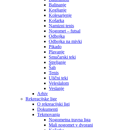
Balinanje
Kegljanje
Kolesarjenje
Košarka
Namizni tenis
Nogomet – futsal
Odbojka
Odbojka na mivki
Pikado
Plavanje
Smučarski teki
Streljanje
Šah
Tenis
Ulični teki
Veleslalom
Veslanje
Arhiv
Rekreacijske lige
O rekreacijski ligi
Dokumenti
Tekmovanja
Nogometna travna liga
Mali nogomet v dvorani