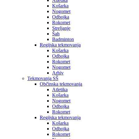
Atletika
Košarka
Nogomet
Odbojka
Rokomet
Streljanje
Šah
Badminton
Regijska tekmovanja
Košarka
Odbojka
Rokomet
Nogomet
Arhiv
Tekmovanja SŠ
Občinska tekmovanja
Atletika
Košarka
Nogomet
Odbojka
Rokomet
Regijska tekmovanja
Košarka
Odbojka
Rokomet