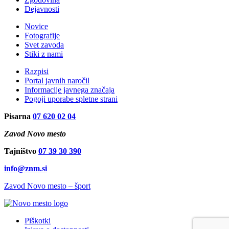
Dejavnosti
Novice
Fotografije
Svet zavoda
Stiki z nami
Razpisi
Portal javnih naročil
Informacije javnega značaja
Pogoji uporabe spletne strani
Pisarna
07 620 02 04
Zavod Novo mesto
Tajništvo
07 39 30 390
info@znm.si
Zavod Novo mesto – šport
Piškotki