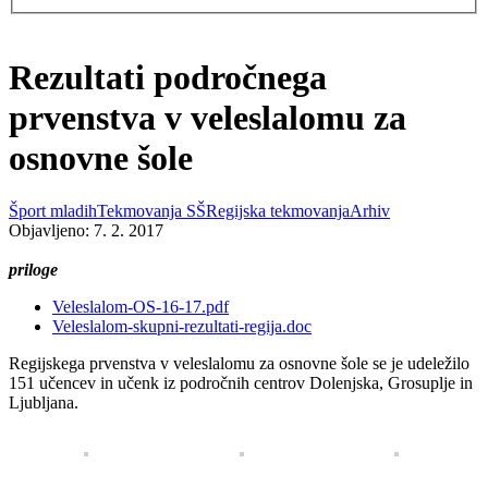
Rezultati področnega
prvenstva v veleslalomu za
osnovne šole
Šport mladih
Tekmovanja SŠ
Regijska tekmovanja
Arhiv
Objavljeno: 7. 2. 2017
priloge
Veleslalom-OS-16-17.pdf
Veleslalom-skupni-rezultati-regija.doc
Regijskega prvenstva v veleslalomu za osnovne šole se je udeležilo
151 učencev in učenk iz področnih centrov Dolenjska, Grosuplje in
Ljubljana.