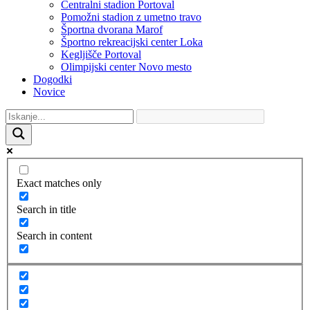
Centralni stadion Portoval
Pomožni stadion z umetno travo
Športna dvorana Marof
Športno rekreacijski center Loka
Kegljišče Portoval
Olimpijski center Novo mesto
Dogodki
Novice
Exact matches only
Search in title
Search in content