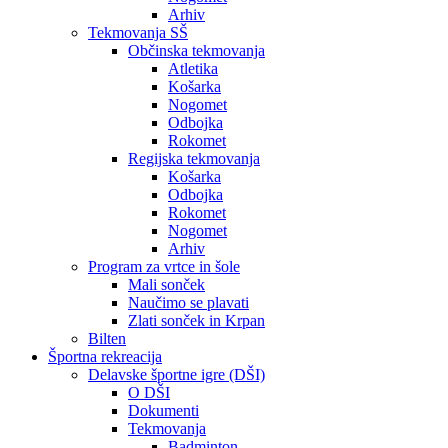
Arhiv
Tekmovanja SŠ
Občinska tekmovanja
Atletika
Košarka
Nogomet
Odbojka
Rokomet
Regijska tekmovanja
Košarka
Odbojka
Rokomet
Nogomet
Arhiv
Program za vrtce in šole
Mali sonček
Naučimo se plavati
Zlati sonček in Krpan
Bilten
Športna rekreacija
Delavske športne igre (DŠI)
O DŠI
Dokumenti
Tekmovanja
Badminton