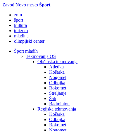
Zavod Novo mesto
Šport
znm
šport
kultura
turizem
mladina
olimpijski center
Šport mladih
Tekmovanja OŠ
Občinska tekmovanja
Atletika
Košarka
Nogomet
Odbojka
Rokomet
Streljanje
Šah
Badminton
Regijska tekmovanja
Košarka
Odbojka
Rokomet
Nogomet