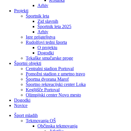
Košarka
Arhiv
Projekti
Športnik leta
Zid slavnih
Športnik leta 2025
Arhiv
Igre prijateljstva
Rudolfovi tedni športa
O projektu
Dogodki
Tekaške smučarske proge
Športni objekti
Centralni stadion Portoval
Pomožni stadion z umetno travo
Športna dvorana Marof
Športno rekreacijski center Loka
Kegljišče Portoval
Olimpijski center Novo mesto
Dogodki
Novice
Šport mladih
Tekmovanja OŠ
Občinska tekmovanja