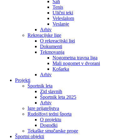
Šah
Tenis
Ulični teki
Veleslalom
Veslanje
Arhiv
Rekreacijske lige
O rekreacijski ligi
Dokumenti
Tekmovanja
Nogometna travna liga
Mali nogomet v dvorani
Košarka
Arhiv
Projekti
Športnik leta
Zid slavnih
Športnik leta 2025
Arhiv
Igre prijateljstva
Rudolfovi tedni športa
O projektu
Dogodki
Tekaške smučarske proge
Športni objekti