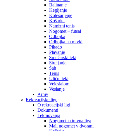
Balinanje
Kegljanje
Kolesarjenje
Košarka
Namizni tenis
Nogomet – futsal
Odbojka
Odbojka na mivki
Pikado
Plavanje
Smučarski teki
Streljanje
Šah
Tenis
Ulični teki
Veleslalom
Veslanje
Arhiv
Rekreacijske lige
O rekreacijski ligi
Dokumenti
Tekmovanja
Nogometna travna liga
Mali nogomet v dvorani