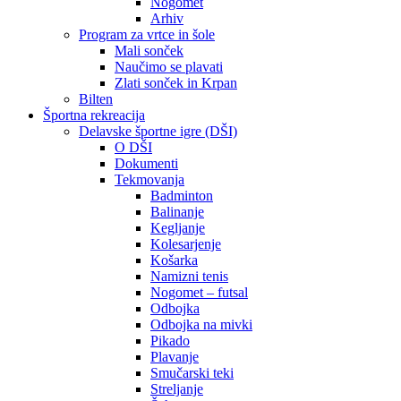
Nogomet
Arhiv
Program za vrtce in šole
Mali sonček
Naučimo se plavati
Zlati sonček in Krpan
Bilten
Športna rekreacija
Delavske športne igre (DŠI)
O DŠI
Dokumenti
Tekmovanja
Badminton
Balinanje
Kegljanje
Kolesarjenje
Košarka
Namizni tenis
Nogomet – futsal
Odbojka
Odbojka na mivki
Pikado
Plavanje
Smučarski teki
Streljanje