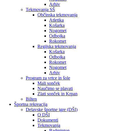
Arhiv
Tekmovanja SŠ
Občinska tekmovanja
Atletika
Košarka
Nogomet
Odbojka
Rokomet
Regijska tekmovanja
Košarka
Odbojka
Rokomet
Nogomet
Arhiv
Program za vrtce in šole
Mali sonček
Naučimo se plavati
Zlati sonček in Krpan
Bilten
Športna rekreacija
Delavske športne igre (DŠI)
O DŠI
Dokumenti
Tekmovanja
Badminton