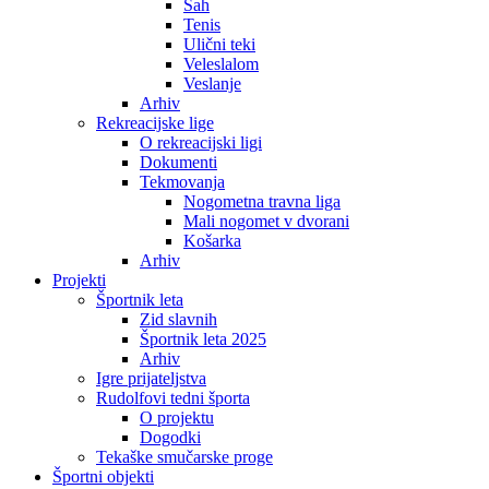
Šah
Tenis
Ulični teki
Veleslalom
Veslanje
Arhiv
Rekreacijske lige
O rekreacijski ligi
Dokumenti
Tekmovanja
Nogometna travna liga
Mali nogomet v dvorani
Košarka
Arhiv
Projekti
Športnik leta
Zid slavnih
Športnik leta 2025
Arhiv
Igre prijateljstva
Rudolfovi tedni športa
O projektu
Dogodki
Tekaške smučarske proge
Športni objekti