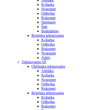
Atletika
Košarka
Nogomet
Odbojka
Rokomet
Streljanje
Šah
Badminton
Regijska tekmovanja
Košarka
Odbojka
Rokomet
Nogomet
Arhiv
Tekmovanja SŠ
Občinska tekmovanja
Atletika
Košarka
Nogomet
Odbojka
Rokomet
Regijska tekmovanja
Košarka
Odbojka
Rokomet