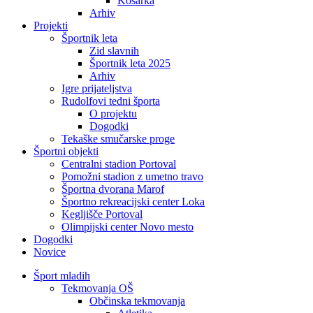
Košarka
Arhiv
Projekti
Športnik leta
Zid slavnih
Športnik leta 2025
Arhiv
Igre prijateljstva
Rudolfovi tedni športa
O projektu
Dogodki
Tekaške smučarske proge
Športni objekti
Centralni stadion Portoval
Pomožni stadion z umetno travo
Športna dvorana Marof
Športno rekreacijski center Loka
Kegljišče Portoval
Olimpijski center Novo mesto
Dogodki
Novice
Šport mladih
Tekmovanja OŠ
Občinska tekmovanja