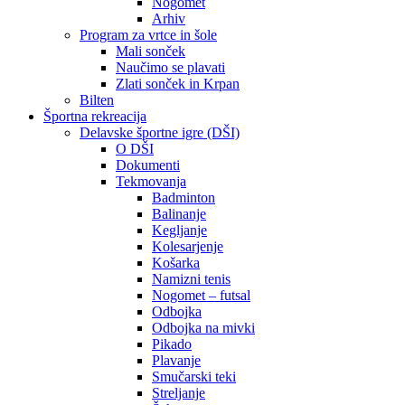
Nogomet
Arhiv
Program za vrtce in šole
Mali sonček
Naučimo se plavati
Zlati sonček in Krpan
Bilten
Športna rekreacija
Delavske športne igre (DŠI)
O DŠI
Dokumenti
Tekmovanja
Badminton
Balinanje
Kegljanje
Kolesarjenje
Košarka
Namizni tenis
Nogomet – futsal
Odbojka
Odbojka na mivki
Pikado
Plavanje
Smučarski teki
Streljanje