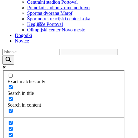
Centralni stadion Portoval
Pomožni stadion z umetno travo
Športna dvorana Marof
Športno rekreacijski center Loka
Kegljišče Portoval
Olimpijski center Novo mesto
Dogodki
Novice
Exact matches only
Search in title
Search in content