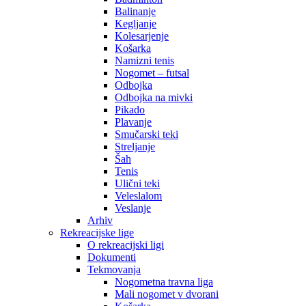
Balinanje
Kegljanje
Kolesarjenje
Košarka
Namizni tenis
Nogomet – futsal
Odbojka
Odbojka na mivki
Pikado
Plavanje
Smučarski teki
Streljanje
Šah
Tenis
Ulični teki
Veleslalom
Veslanje
Arhiv
Rekreacijske lige
O rekreacijski ligi
Dokumenti
Tekmovanja
Nogometna travna liga
Mali nogomet v dvorani