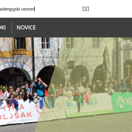
a
olimpijski center
KI
NOVICE