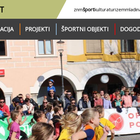
T
znm
šport
kultura
turizem
mladin
ACIJA
PROJEKTI
ŠPORTNI OBJEKTI
DOGOD