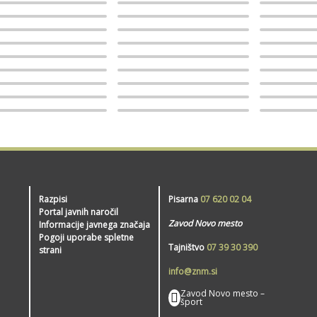
Razpisi
Pisarna
07 620 02 04
Portal javnih naročil
Zavod Novo mesto
Informacije javnega značaja
Pogoji uporabe spletne
Tajništvo
07 39 30 390
strani
info@znm.si
Zavod Novo mesto –
šport