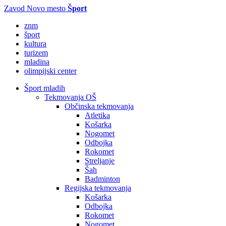
Zavod Novo mesto
Šport
znm
šport
kultura
turizem
mladina
olimpijski center
Šport mladih
Tekmovanja OŠ
Občinska tekmovanja
Atletika
Košarka
Nogomet
Odbojka
Rokomet
Streljanje
Šah
Badminton
Regijska tekmovanja
Košarka
Odbojka
Rokomet
Nogomet