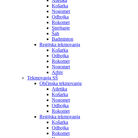
Atletika
Košarka
Nogomet
Odbojka
Rokomet
Streljanje
Šah
Badminton
Regijska tekmovanja
Košarka
Odbojka
Rokomet
Nogomet
Arhiv
Tekmovanja SŠ
Občinska tekmovanja
Atletika
Košarka
Nogomet
Odbojka
Rokomet
Regijska tekmovanja
Košarka
Odbojka
Rokomet