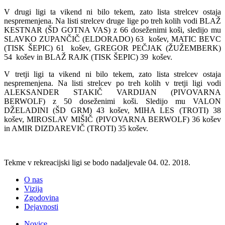
V drugi ligi ta vikend ni bilo tekem, zato lista strelcev ostaja
nespremenjena. Na listi strelcev druge lige po treh kolih vodi BLAŽ
KESTNAR (ŠD GOTNA VAS) z 66 doseženimi koši, sledijo mu
SLAVKO ZUPANČIČ (ELDORADO) 63 košev, MATIC BEVC
(TISK ŠEPIC) 61 košev, GREGOR PEČJAK (ŽUŽEMBERK)
54 košev in BLAŽ RAJK (TISK ŠEPIC) 39 košev.
V tretji ligi ta vikend ni bilo tekem, zato lista strelcev ostaja
nespremenjena. Na listi strelcev po treh kolih v tretji ligi vodi
ALEKSANDER STAKIČ VARDIJAN (PIVOVARNA
BERWOLF) z 50 doseženimi koši. Sledijo mu VALON
DŽELADINI (ŠD GRM) 43 košev, MIHA LES (TROTI) 38
košev, MIROSLAV MIŠIČ (PIVOVARNA BERWOLF) 36 košev
in AMIR DIZDAREVIČ (TROTI) 35 košev.
Tekme v rekreacijski ligi se bodo nadaljevale 04. 02. 2018.
O nas
Vizija
Zgodovina
Dejavnosti
Novice