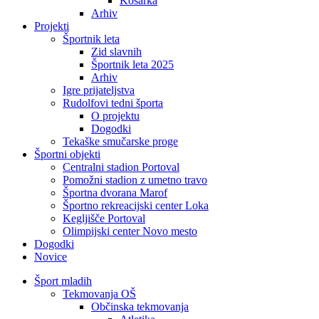
Košarka
Arhiv
Projekti
Športnik leta
Zid slavnih
Športnik leta 2025
Arhiv
Igre prijateljstva
Rudolfovi tedni športa
O projektu
Dogodki
Tekaške smučarske proge
Športni objekti
Centralni stadion Portoval
Pomožni stadion z umetno travo
Športna dvorana Marof
Športno rekreacijski center Loka
Kegljišče Portoval
Olimpijski center Novo mesto
Dogodki
Novice
Šport mladih
Tekmovanja OŠ
Občinska tekmovanja