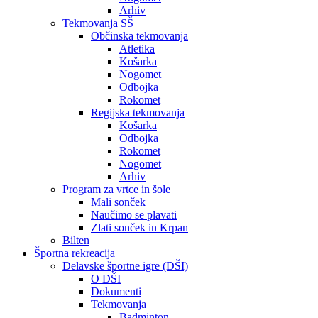
Arhiv
Tekmovanja SŠ
Občinska tekmovanja
Atletika
Košarka
Nogomet
Odbojka
Rokomet
Regijska tekmovanja
Košarka
Odbojka
Rokomet
Nogomet
Arhiv
Program za vrtce in šole
Mali sonček
Naučimo se plavati
Zlati sonček in Krpan
Bilten
Športna rekreacija
Delavske športne igre (DŠI)
O DŠI
Dokumenti
Tekmovanja
Badminton