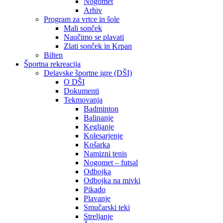
Nogomet
Arhiv
Program za vrtce in šole
Mali sonček
Naučimo se plavati
Zlati sonček in Krpan
Bilten
Športna rekreacija
Delavske športne igre (DŠI)
O DŠI
Dokumenti
Tekmovanja
Badminton
Balinanje
Kegljanje
Kolesarjenje
Košarka
Namizni tenis
Nogomet – futsal
Odbojka
Odbojka na mivki
Pikado
Plavanje
Smučarski teki
Streljanje