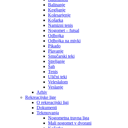
Balinanje
Kegljanje
Kolesarjenje
Košarka
Namizni tenis
Nogomet – futsal
Odbojka
Odbojka na mivki
Pikado
Plavanje
Smučarski teki
Streljanje
Šah
Tenis
Ulični teki
Veleslalom
Veslanje
Arhiv
Rekreacijske lige
O rekreacijski ligi
Dokumenti
Tekmovanja
Nogometna travna liga
Mali nogomet v dvorani