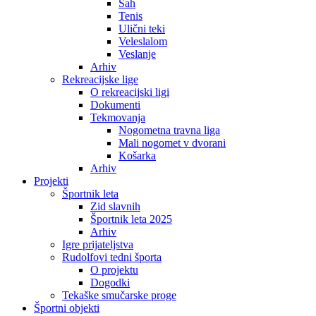
Šah
Tenis
Ulični teki
Veleslalom
Veslanje
Arhiv
Rekreacijske lige
O rekreacijski ligi
Dokumenti
Tekmovanja
Nogometna travna liga
Mali nogomet v dvorani
Košarka
Arhiv
Projekti
Športnik leta
Zid slavnih
Športnik leta 2025
Arhiv
Igre prijateljstva
Rudolfovi tedni športa
O projektu
Dogodki
Tekaške smučarske proge
Športni objekti