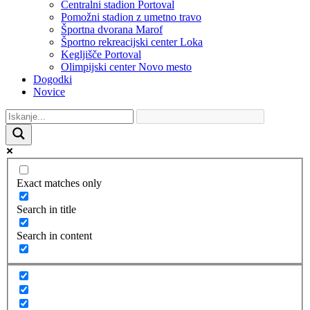
Centralni stadion Portoval
Pomožni stadion z umetno travo
Športna dvorana Marof
Športno rekreacijski center Loka
Kegljišče Portoval
Olimpijski center Novo mesto
Dogodki
Novice
Exact matches only
Search in title
Search in content