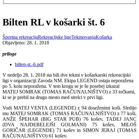
Bilten RL v košarki št. 6
Športna rekreacija
Rekreacijske lige
Tekmovanja
Košarka
Objavljeno: 28. 1. 2018
priloge
bilten-st.-6.pdf
V nedeljo 28. 1. 2018 sta bili dve tekmi v košarkarski rekreacijski
ligi v organizaciji Zavoda NM. Ekipa LEGEND ostaja neporažena
po 5. kolu neporažena. V tem krogu se je še posebej izkazal
MATEJ SOMRAK (TOMAS RAČUNALNIŠTVO) z 33 točkami,
ki se je prebil na drugo mesto med strelci v prvi ligi.
Vodi MATEJ VENTA (LEGENDE) z 94 doseženimi koši. Sledijo
mu MATEJ SOMRAK (TOMAS RAČUNALNIŠTVO) z 77 koši,
ANŽE ŠPEHAR (BIG STAR PUB) 76 košev, TADEJ JANC
(DVA NAJDEBELEJŠI GOLMANI) 75 košev, MILOŠ
GORIČAR (LEGENDE) 71 košev in SIMON JERAJ (TOMAS
RAČUNALNIŠTVO) 61 košev.