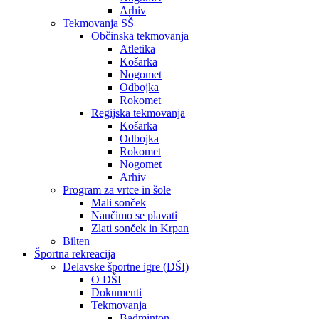
Arhiv
Tekmovanja SŠ
Občinska tekmovanja
Atletika
Košarka
Nogomet
Odbojka
Rokomet
Regijska tekmovanja
Košarka
Odbojka
Rokomet
Nogomet
Arhiv
Program za vrtce in šole
Mali sonček
Naučimo se plavati
Zlati sonček in Krpan
Bilten
Športna rekreacija
Delavske športne igre (DŠI)
O DŠI
Dokumenti
Tekmovanja
Badminton