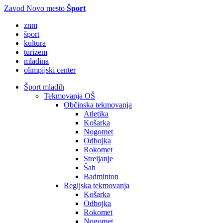
Zavod Novo mesto
Šport
znm
šport
kultura
turizem
mladina
olimpijski center
Šport mladih
Tekmovanja OŠ
Občinska tekmovanja
Atletika
Košarka
Nogomet
Odbojka
Rokomet
Streljanje
Šah
Badminton
Regijska tekmovanja
Košarka
Odbojka
Rokomet
Nogomet