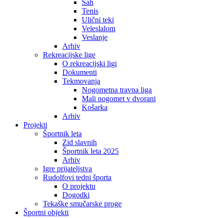
Šah
Tenis
Ulični teki
Veleslalom
Veslanje
Arhiv
Rekreacijske lige
O rekreacijski ligi
Dokumenti
Tekmovanja
Nogometna travna liga
Mali nogomet v dvorani
Košarka
Arhiv
Projekti
Športnik leta
Zid slavnih
Športnik leta 2025
Arhiv
Igre prijateljstva
Rudolfovi tedni športa
O projektu
Dogodki
Tekaške smučarske proge
Športni objekti