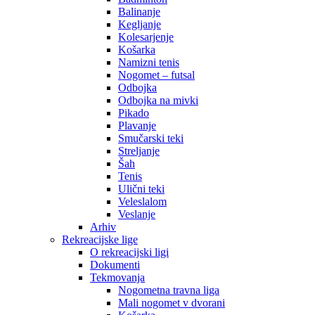
Balinanje
Kegljanje
Kolesarjenje
Košarka
Namizni tenis
Nogomet – futsal
Odbojka
Odbojka na mivki
Pikado
Plavanje
Smučarski teki
Streljanje
Šah
Tenis
Ulični teki
Veleslalom
Veslanje
Arhiv
Rekreacijske lige
O rekreacijski ligi
Dokumenti
Tekmovanja
Nogometna travna liga
Mali nogomet v dvorani