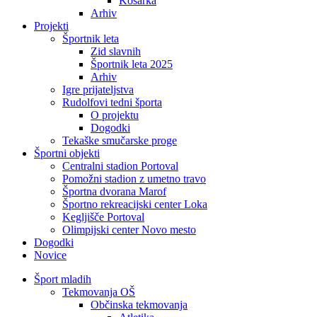
Košarka
Arhiv
Projekti
Športnik leta
Zid slavnih
Športnik leta 2025
Arhiv
Igre prijateljstva
Rudolfovi tedni športa
O projektu
Dogodki
Tekaške smučarske proge
Športni objekti
Centralni stadion Portoval
Pomožni stadion z umetno travo
Športna dvorana Marof
Športno rekreacijski center Loka
Kegljišče Portoval
Olimpijski center Novo mesto
Dogodki
Novice
Šport mladih
Tekmovanja OŠ
Občinska tekmovanja