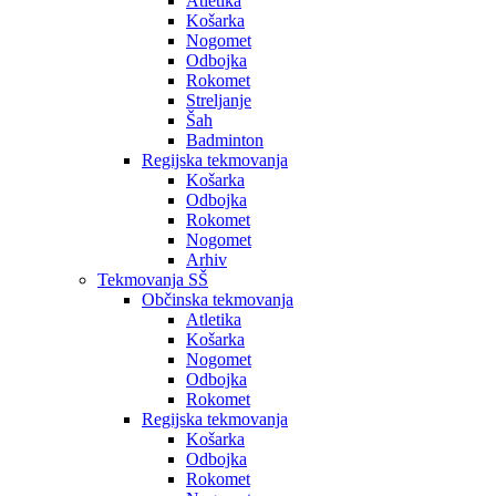
Atletika
Košarka
Nogomet
Odbojka
Rokomet
Streljanje
Šah
Badminton
Regijska tekmovanja
Košarka
Odbojka
Rokomet
Nogomet
Arhiv
Tekmovanja SŠ
Občinska tekmovanja
Atletika
Košarka
Nogomet
Odbojka
Rokomet
Regijska tekmovanja
Košarka
Odbojka
Rokomet