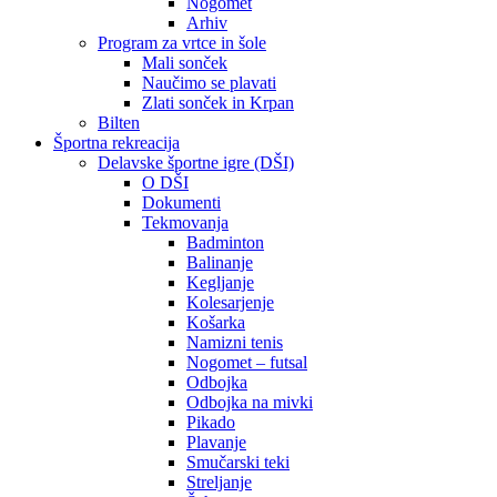
Nogomet
Arhiv
Program za vrtce in šole
Mali sonček
Naučimo se plavati
Zlati sonček in Krpan
Bilten
Športna rekreacija
Delavske športne igre (DŠI)
O DŠI
Dokumenti
Tekmovanja
Badminton
Balinanje
Kegljanje
Kolesarjenje
Košarka
Namizni tenis
Nogomet – futsal
Odbojka
Odbojka na mivki
Pikado
Plavanje
Smučarski teki
Streljanje