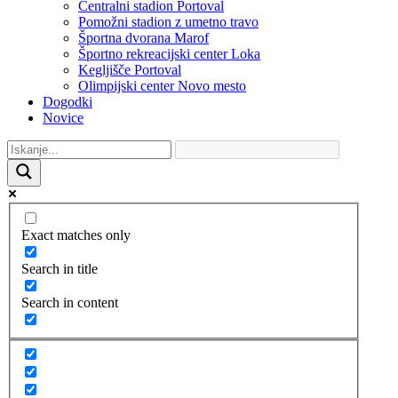
Centralni stadion Portoval
Pomožni stadion z umetno travo
Športna dvorana Marof
Športno rekreacijski center Loka
Kegljišče Portoval
Olimpijski center Novo mesto
Dogodki
Novice
Exact matches only
Search in title
Search in content