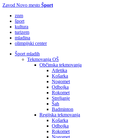
Zavod Novo mesto
Šport
znm
šport
kultura
turizem
mladina
olimpijski center
Šport mladih
Tekmovanja OŠ
Občinska tekmovanja
Atletika
Košarka
Nogomet
Odbojka
Rokomet
Streljanje
Šah
Badminton
Regijska tekmovanja
Košarka
Odbojka
Rokomet
Nogomet