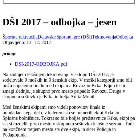
DŠI 2017 – odbojka – jesen
Športna rekreacija
Delavske športne igre (DŠI)
Tekmovanja
Odbojka
Objavljeno: 13. 12. 2017
priloge
DSI-2017-ODBOJKA.pdf
Na zadnjem letošnjem tekmovanju v sklopu DŠI 2017, je
sodelovalo 9 moških in 9 ženskih ekip. V moški kategoriji smo bili
priča napetemu finalu med ekipama Revoz in Krka. Kljub tesni
zmagi slednje, je skupno prvo mesto pripadlo Revozu. Druga v
skupnem seštevku je Krka in tretja Adria Mobil.
Med ženskimi ekipami smo videli ponovitev finala iz
pomladanskega dela, v katerem sta se pomerili ekipi Krke in
Splošne bolnišnice. Tokrat so bile boljše predstavnice Krke, ekipi pa
sta si razdelili prvo mesto v skupnem seštevku letošnje sezone. Tudi
na končnem tretjem mestu sta dve ekipi, in sicer Policija in
Pedagoginje.