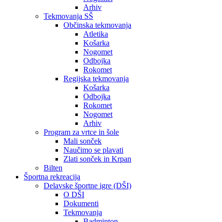
Arhiv
Tekmovanja SŠ
Občinska tekmovanja
Atletika
Košarka
Nogomet
Odbojka
Rokomet
Regijska tekmovanja
Košarka
Odbojka
Rokomet
Nogomet
Arhiv
Program za vrtce in šole
Mali sonček
Naučimo se plavati
Zlati sonček in Krpan
Bilten
Športna rekreacija
Delavske športne igre (DŠI)
O DŠI
Dokumenti
Tekmovanja
Badminton