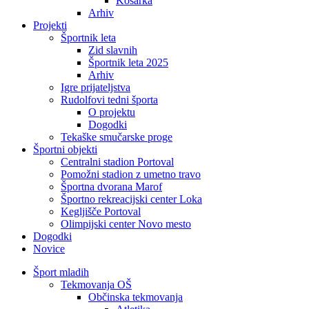
Košarka
Arhiv
Projekti
Športnik leta
Zid slavnih
Športnik leta 2025
Arhiv
Igre prijateljstva
Rudolfovi tedni športa
O projektu
Dogodki
Tekaške smučarske proge
Športni objekti
Centralni stadion Portoval
Pomožni stadion z umetno travo
Športna dvorana Marof
Športno rekreacijski center Loka
Kegljišče Portoval
Olimpijski center Novo mesto
Dogodki
Novice
Šport mladih
Tekmovanja OŠ
Občinska tekmovanja