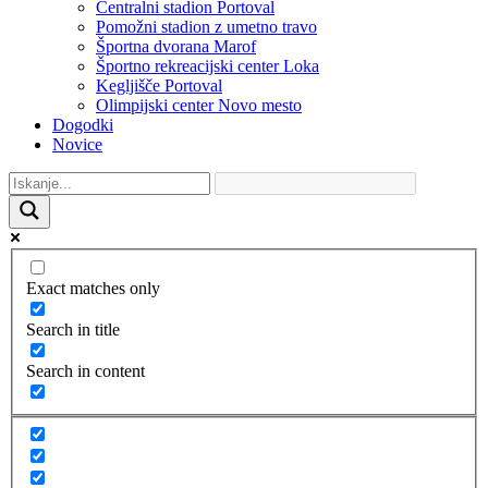
Centralni stadion Portoval
Pomožni stadion z umetno travo
Športna dvorana Marof
Športno rekreacijski center Loka
Kegljišče Portoval
Olimpijski center Novo mesto
Dogodki
Novice
Exact matches only
Search in title
Search in content