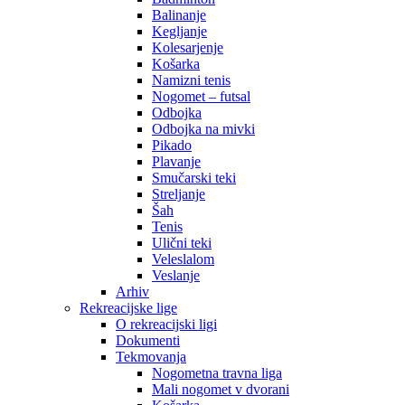
Balinanje
Kegljanje
Kolesarjenje
Košarka
Namizni tenis
Nogomet – futsal
Odbojka
Odbojka na mivki
Pikado
Plavanje
Smučarski teki
Streljanje
Šah
Tenis
Ulični teki
Veleslalom
Veslanje
Arhiv
Rekreacijske lige
O rekreacijski ligi
Dokumenti
Tekmovanja
Nogometna travna liga
Mali nogomet v dvorani