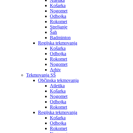
Atletika
Košarka
Nogomet
Odbojka
Rokomet
Streljanje
Šah
Badminton
Regijska tekmovanja
Košarka
Odbojka
Rokomet
Nogomet
Arhiv
Tekmovanja SŠ
Občinska tekmovanja
Atletika
Košarka
Nogomet
Odbojka
Rokomet
Regijska tekmovanja
Košarka
Odbojka
Rokomet