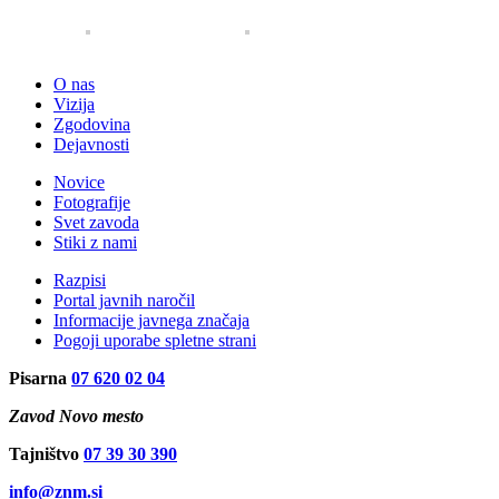
O nas
Vizija
Zgodovina
Dejavnosti
Novice
Fotografije
Svet zavoda
Stiki z nami
Razpisi
Portal javnih naročil
Informacije javnega značaja
Pogoji uporabe spletne strani
Pisarna
07 620 02 04
Zavod Novo mesto
Tajništvo
07 39 30 390
info@znm.si