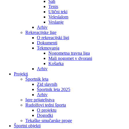
Šah
Tenis
Ulični teki
Veleslalom
Veslanje
Arhiv
Rekreacijske lige
O rekreacijski ligi
Dokumenti
Tekmovanja
Nogometna travna liga
Mali nogomet v dvorani
Košarka
Arhiv
Projekti
Športnik leta
Zid slavnih
Športnik leta 2025
Arhiv
Igre prijateljstva
Rudolfovi tedni športa
O projektu
Dogodki
Tekaške smučarske proge
Športni objekti