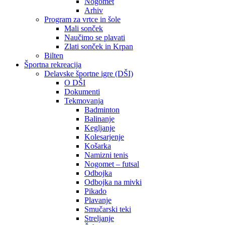
Nogomet
Arhiv
Program za vrtce in šole
Mali sonček
Naučimo se plavati
Zlati sonček in Krpan
Bilten
Športna rekreacija
Delavske športne igre (DŠI)
O DŠI
Dokumenti
Tekmovanja
Badminton
Balinanje
Kegljanje
Kolesarjenje
Košarka
Namizni tenis
Nogomet – futsal
Odbojka
Odbojka na mivki
Pikado
Plavanje
Smučarski teki
Streljanje