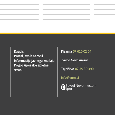
Razpisi
Pisarna
07 620 02 04
Portal javnih naročil
Zavod Novo mesto
Informacije javnega značaja
Pogoji uporabe spletne
Tajništvo
07 39 30 390
strani
info@znm.si
Zavod Novo mesto –
šport