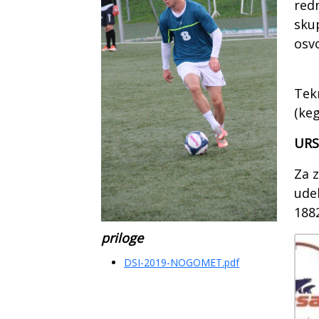
redn
sku
osvo
Tek
(keg
URS
Za 
udel
188
priloge
DSI-2019-NOGOMET.pdf