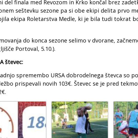
i del finala med Revozom in Krko končal brez zadetko
pnem seštevku sezone pa si obe ekipi delita prvo mes
jila ekipa Roletarstva Medle, ki je bila tudi tokrat b
movanja do konca sezone selimo v dvorane, začnemo
ljišče Portoval, 5.10.).
A števec:
zadnjo spremembo URSA dobrodelnega števca so posk
ežbo prispevali novih 103€. Števec se je pred tekmov
2€.