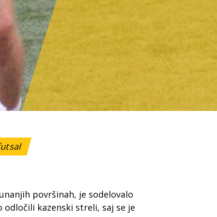
futsal
unanjih površinah, je sodelovalo
ločili kazenski streli, saj se je