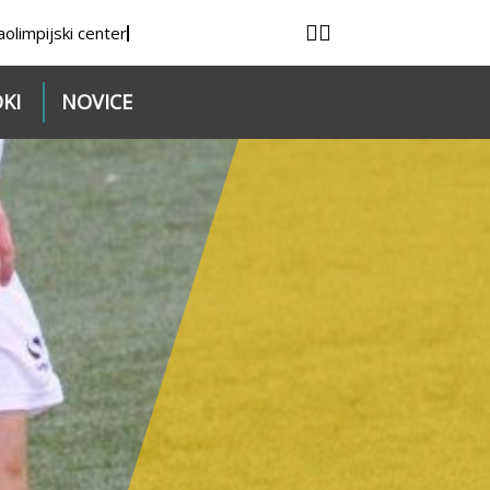
a
olimpijski center
KI
NOVICE