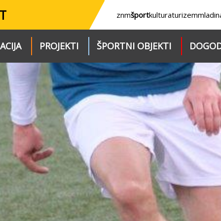
T
znm
šport
kultura
turizem
mladin
ACIJA
PROJEKTI
ŠPORTNI OBJEKTI
DOGOD