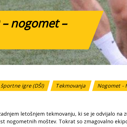
 – nogomet –
športne igre (DŠI)
Tekmovanja
Nogomet - 
adnjem letošnjem tekmovanju, ki se je odvijalo na z
st nogometnih moštev. Tokrat so zmagovalno ekipo od