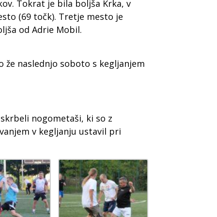
v. Tokrat je bila boljša Krka, v
to (69 točk). Tretje mesto je
oljša od Adrie Mobil.
 že naslednjo soboto s kegljanjem
rbeli nogometaši, ki so z
anjem v kegljanju ustavil pri