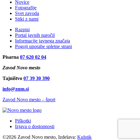
Novice
Fotografije
Svet zavoda
Stiki z nami
Razpisi
Portal javnih naročil
Informacije javnega značaja
Pogoji uporabe spletne strani
Pisarna
07 620 02 04
Zavod Novo mesto
Tajništvo
07 39 30 390
info@znm.si
Zavod Novo mesto – šport
Piškotki
Izjava o dostopnosti
©2026 Zavod Novo mesto, Izdelava:
Kulstik