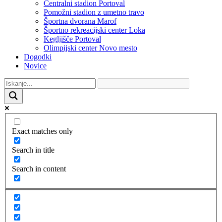
Centralni stadion Portoval
Pomožni stadion z umetno travo
Športna dvorana Marof
Športno rekreacijski center Loka
Kegljišče Portoval
Olimpijski center Novo mesto
Dogodki
Novice
Exact matches only
Search in title
Search in content