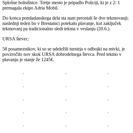
Splošne bolnišnice. Tretje mesto je pripadlo Policiji, ki je z 2: 1
premagala ekipo Adria Mobil.
Do konca pomladanskega dela sta nam preostali še dve tekmovanji;
naslednji teden bo v Brestanici potekalo plavanje, kot zaključek
tekmovanj pa tradicionalno sledi tekma v veslanju (20.6.).
URSA števec:
58 posameznikov, ki so se udeležili turnirja v odbojki na mivki, je
povzročilo nov skok URSA dobrodelnega števca. Pred tekmo v
plavanju je stanje že 1245€.