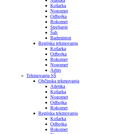
Atletika
Košarka
Nogomet
Odbojka
Rokomet
Streljanje
Šah
Badminton
Regijska tekmovanja
Košarka
Odbojka
Rokomet
Nogomet
Arhiv
Tekmovanja SŠ
Občinska tekmovanja
Atletika
Košarka
Nogomet
Odbojka
Rokomet
Regijska tekmovanja
Košarka
Odbojka
Rokomet