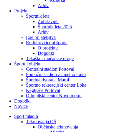
Košarka
Arhiv
Projekti
Športnik leta
Zid slavnih
Športnik leta 2025
Arhiv
Igre prijateljstva
Rudolfovi tedni športa
O projektu
Dogodki
Tekaške smučarske proge
Športni objekti
Centralni stadion Portoval
Pomožni stadion z umetno travo
Športna dvorana Marof
Športno rekreacijski center Loka
Kegljišče Portoval
Olimpijski center Novo mesto
Dogodki
Novice
Šport mladih
Tekmovanja OŠ
Občinska tekmovanja