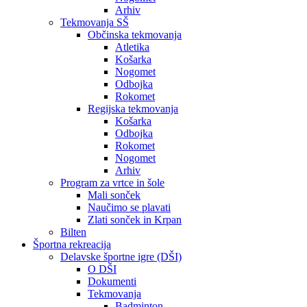
Arhiv
Tekmovanja SŠ
Občinska tekmovanja
Atletika
Košarka
Nogomet
Odbojka
Rokomet
Regijska tekmovanja
Košarka
Odbojka
Rokomet
Nogomet
Arhiv
Program za vrtce in šole
Mali sonček
Naučimo se plavati
Zlati sonček in Krpan
Bilten
Športna rekreacija
Delavske športne igre (DŠI)
O DŠI
Dokumenti
Tekmovanja
Badminton