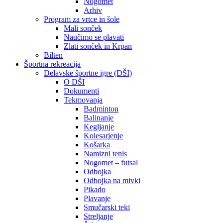
Nogomet
Arhiv
Program za vrtce in šole
Mali sonček
Naučimo se plavati
Zlati sonček in Krpan
Bilten
Športna rekreacija
Delavske športne igre (DŠI)
O DŠI
Dokumenti
Tekmovanja
Badminton
Balinanje
Kegljanje
Kolesarjenje
Košarka
Namizni tenis
Nogomet – futsal
Odbojka
Odbojka na mivki
Pikado
Plavanje
Smučarski teki
Streljanje