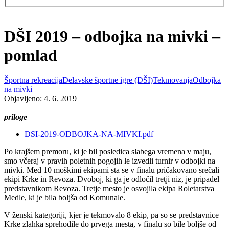
DŠI 2019 – odbojka na mivki –
pomlad
Športna rekreacija
Delavske športne igre (DŠI)
Tekmovanja
Odbojka
na mivki
Objavljeno: 4. 6. 2019
priloge
DSI-2019-ODBOJKA-NA-MIVKI.pdf
Po krajšem premoru, ki je bil posledica slabega vremena v maju,
smo včeraj v pravih poletnih pogojih le izvedli turnir v odbojki na
mivki. Med 10 moškimi ekipami sta se v finalu pričakovano srečali
ekipi Krke in Revoza. Dvoboj, ki ga je odločil tretji niz, je pripadel
predstavnikom Revoza. Tretje mesto je osvojila ekipa Roletarstva
Medle, ki je bila boljša od Komunale.
V ženski kategoriji, kjer je tekmovalo 8 ekip, pa so se predstavnice
Krke zlahka sprehodile do prvega mesta, v finalu so bile boljše od