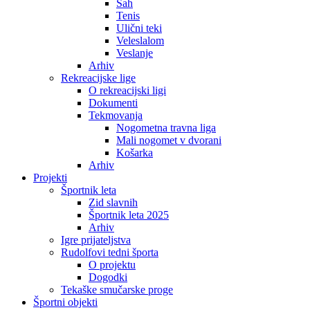
Šah
Tenis
Ulični teki
Veleslalom
Veslanje
Arhiv
Rekreacijske lige
O rekreacijski ligi
Dokumenti
Tekmovanja
Nogometna travna liga
Mali nogomet v dvorani
Košarka
Arhiv
Projekti
Športnik leta
Zid slavnih
Športnik leta 2025
Arhiv
Igre prijateljstva
Rudolfovi tedni športa
O projektu
Dogodki
Tekaške smučarske proge
Športni objekti