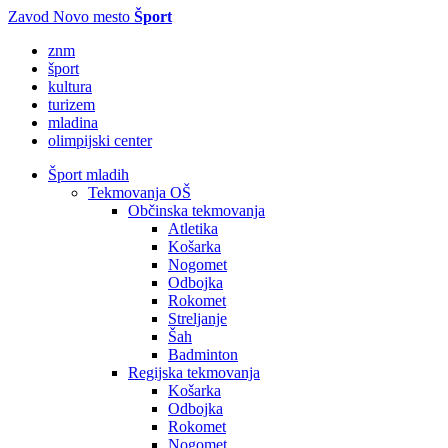
Zavod Novo mesto
Šport
znm
šport
kultura
turizem
mladina
olimpijski center
Šport mladih
Tekmovanja OŠ
Občinska tekmovanja
Atletika
Košarka
Nogomet
Odbojka
Rokomet
Streljanje
Šah
Badminton
Regijska tekmovanja
Košarka
Odbojka
Rokomet
Nogomet