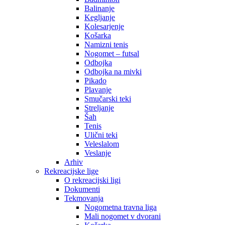
Balinanje
Kegljanje
Kolesarjenje
Košarka
Namizni tenis
Nogomet – futsal
Odbojka
Odbojka na mivki
Pikado
Plavanje
Smučarski teki
Streljanje
Šah
Tenis
Ulični teki
Veleslalom
Veslanje
Arhiv
Rekreacijske lige
O rekreacijski ligi
Dokumenti
Tekmovanja
Nogometna travna liga
Mali nogomet v dvorani