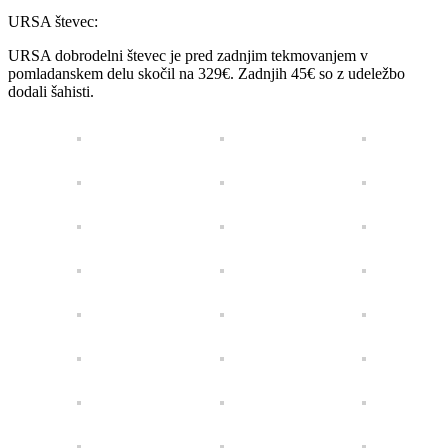
URSA števec:
URSA dobrodelni števec je pred zadnjim tekmovanjem v
pomladanskem delu skočil na 329€. Zadnjih 45€ so z udeležbo
dodali šahisti.