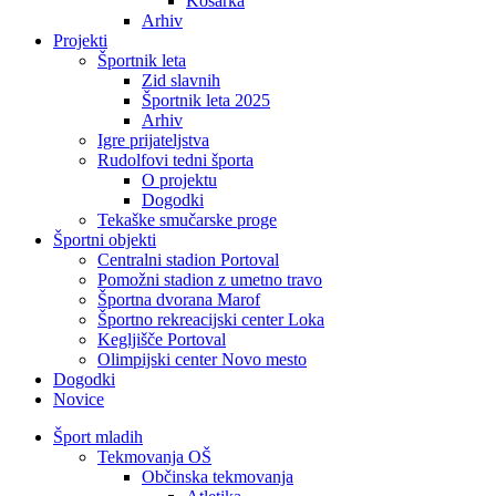
Košarka
Arhiv
Projekti
Športnik leta
Zid slavnih
Športnik leta 2025
Arhiv
Igre prijateljstva
Rudolfovi tedni športa
O projektu
Dogodki
Tekaške smučarske proge
Športni objekti
Centralni stadion Portoval
Pomožni stadion z umetno travo
Športna dvorana Marof
Športno rekreacijski center Loka
Kegljišče Portoval
Olimpijski center Novo mesto
Dogodki
Novice
Šport mladih
Tekmovanja OŠ
Občinska tekmovanja