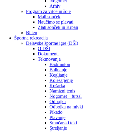
Nogomet
Arhiv
Program za vrtce in šole
Mali sonček
Naučimo se plavati
Zlati sonček in Krpan
Bilten
Športna rekreacija
Delavske športne igre (DŠI)
O DŠI
Dokumenti
Tekmovanja
Badminton
Balinanje
Kegljanje
Kolesarjenje
Košarka
Namizni tenis
Nogomet – futsal
Odbojka
Odbojka na mivki
Pikado
Plavanje
Smučarski teki
Streljanje