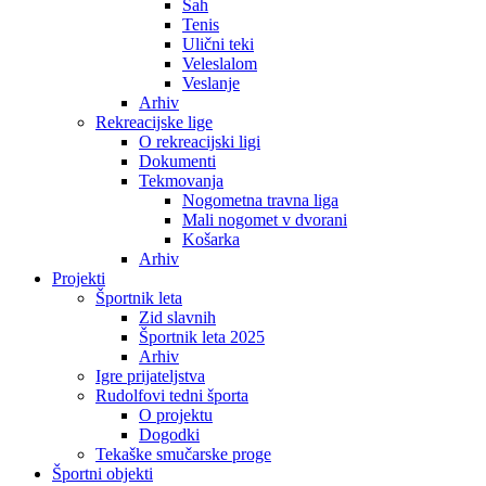
Šah
Tenis
Ulični teki
Veleslalom
Veslanje
Arhiv
Rekreacijske lige
O rekreacijski ligi
Dokumenti
Tekmovanja
Nogometna travna liga
Mali nogomet v dvorani
Košarka
Arhiv
Projekti
Športnik leta
Zid slavnih
Športnik leta 2025
Arhiv
Igre prijateljstva
Rudolfovi tedni športa
O projektu
Dogodki
Tekaške smučarske proge
Športni objekti