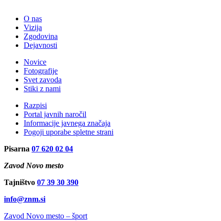
O nas
Vizija
Zgodovina
Dejavnosti
Novice
Fotografije
Svet zavoda
Stiki z nami
Razpisi
Portal javnih naročil
Informacije javnega značaja
Pogoji uporabe spletne strani
Pisarna
07 620 02 04
Zavod Novo mesto
Tajništvo
07 39 30 390
info@znm.si
Zavod Novo mesto – šport