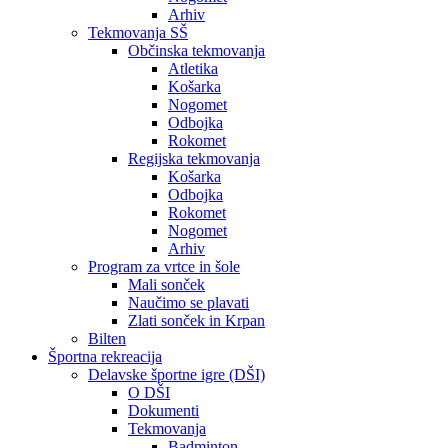
Arhiv
Tekmovanja SŠ
Občinska tekmovanja
Atletika
Košarka
Nogomet
Odbojka
Rokomet
Regijska tekmovanja
Košarka
Odbojka
Rokomet
Nogomet
Arhiv
Program za vrtce in šole
Mali sonček
Naučimo se plavati
Zlati sonček in Krpan
Bilten
Športna rekreacija
Delavske športne igre (DŠI)
O DŠI
Dokumenti
Tekmovanja
Badminton