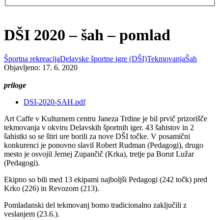
DŠI 2020 – šah – pomlad
Športna rekreacija
Delavske športne igre (DŠI)
Tekmovanja
Šah
Objavljeno: 17. 6. 2020
priloge
DSI-2020-SAH.pdf
Art Caffe v Kulturnem centru Janeza Trdine je bil prvič prizorišče
tekmovanja v okviru Delavskih športnih iger. 43 šahistov in 2
šahistki so se štiri ure borili za nove DŠI točke. V posamični
konkurenci je ponovno slavil Robert Rudman (Pedagogi), drugo
mesto je osvojil Jernej Zupančič (Krka), tretje pa Borut Lužar
(Pedagogi).
Ekipno so bili med 13 ekipami najboljši Pedagogi (242 točk) pred
Krko (226) in Revozom (213).
Pomladanski del tekmovanj bomo tradicionalno zaključili z
veslanjem (23.6.).