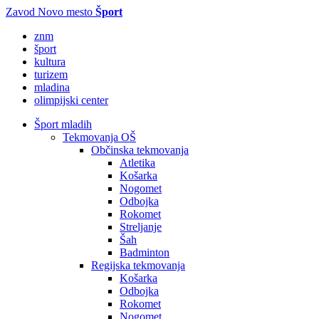
Zavod Novo mesto
Šport
znm
šport
kultura
turizem
mladina
olimpijski center
Šport mladih
Tekmovanja OŠ
Občinska tekmovanja
Atletika
Košarka
Nogomet
Odbojka
Rokomet
Streljanje
Šah
Badminton
Regijska tekmovanja
Košarka
Odbojka
Rokomet
Nogomet