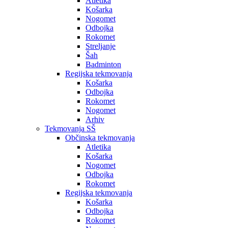
Atletika
Košarka
Nogomet
Odbojka
Rokomet
Streljanje
Šah
Badminton
Regijska tekmovanja
Košarka
Odbojka
Rokomet
Nogomet
Arhiv
Tekmovanja SŠ
Občinska tekmovanja
Atletika
Košarka
Nogomet
Odbojka
Rokomet
Regijska tekmovanja
Košarka
Odbojka
Rokomet