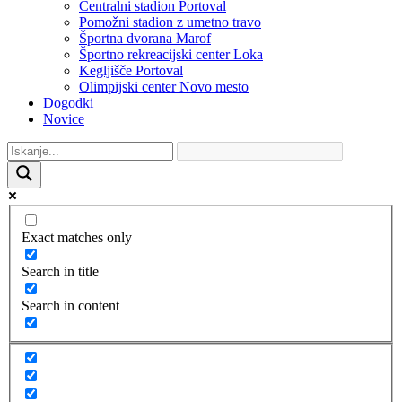
Centralni stadion Portoval
Pomožni stadion z umetno travo
Športna dvorana Marof
Športno rekreacijski center Loka
Kegljišče Portoval
Olimpijski center Novo mesto
Dogodki
Novice
Exact matches only
Search in title
Search in content