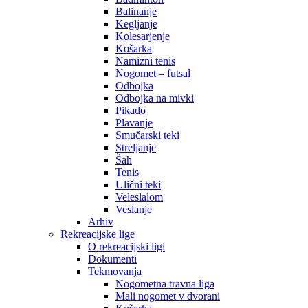
Balinanje
Kegljanje
Kolesarjenje
Košarka
Namizni tenis
Nogomet – futsal
Odbojka
Odbojka na mivki
Pikado
Plavanje
Smučarski teki
Streljanje
Šah
Tenis
Ulični teki
Veleslalom
Veslanje
Arhiv
Rekreacijske lige
O rekreacijski ligi
Dokumenti
Tekmovanja
Nogometna travna liga
Mali nogomet v dvorani