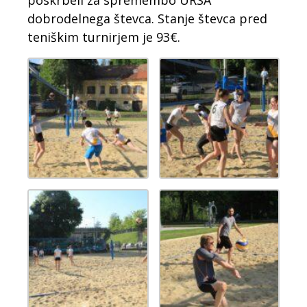
poskrbeli za spremembo URSA
dobrodelnega števca. Stanje števca pred
teniškim turnirjem je 93€.