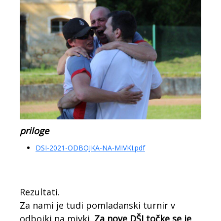
priloge
DSI-2021-ODBOJKA-NA-MIVKI.pdf
Rezultati.
Za nami je tudi pomladanski turnir v
odbojki na mivki.
Za nove DŠI točke se je