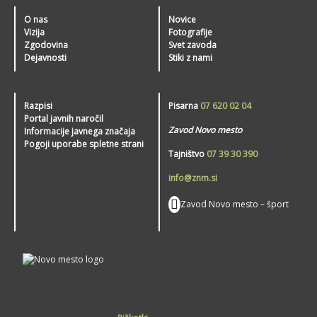
O nas
Novice
Vizija
Fotografije
Zgodovina
Svet zavoda
Dejavnosti
Stiki z nami
Razpisi
Pisarna
07 620 02 04
Portal javnih naročil
Zavod Novo mesto
Informacije javnega značaja
Pogoji uporabe spletne strani
Tajništvo
07 39 30 390
info@znm.si
Zavod Novo mesto – šport