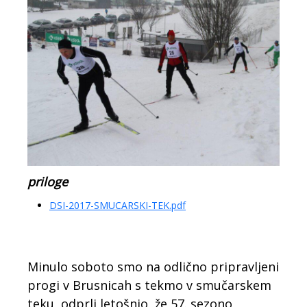
priloge
DSI-2017-SMUCARSKI-TEK.pdf
Minulo soboto smo na odlično pripravljeni
progi v Brusnicah s tekmo v smučarskem
teku, odprli letošnjo, že 57. sezono