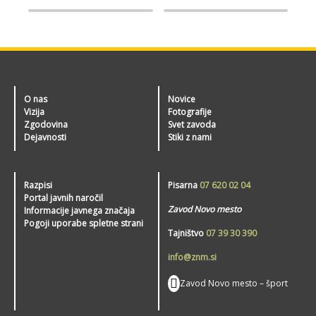
O nas
Novice
Vizija
Fotografije
Zgodovina
Svet zavoda
Dejavnosti
Stiki z nami
Razpisi
Pisarna
07 620 02 04
Portal javnih naročil
Zavod Novo mesto
Informacije javnega značaja
Pogoji uporabe spletne strani
Tajništvo
07 39 30 390
info@znm.si
Zavod Novo mesto – šport