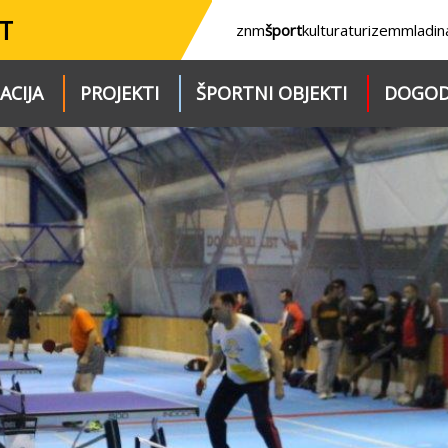
T
znm
šport
kultura
turizem
mladin
ACIJA
PROJEKTI
ŠPORTNI OBJEKTI
DOGOD