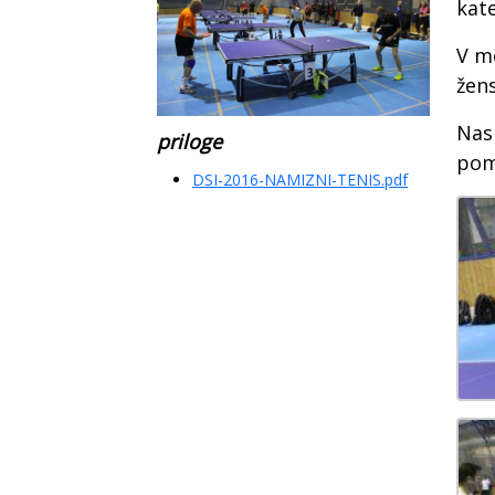
kate
V mo
žen
Nasl
priloge
pom
DSI-2016-NAMIZNI-TENIS.pdf