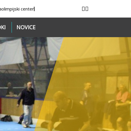
a
olimpijski center
KI
NOVICE