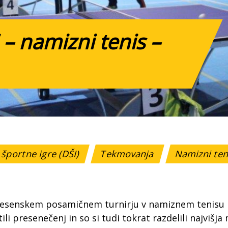
– namizni tenis –
športne igre (DŠI)
Tekmovanja
Namizni te
jesenskem posamičnem turnirju v namiznem tenisu no
ili presenečenj in so si tudi tokrat razdelili najvišja