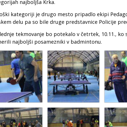
gorijah najboljša Krka.
ški kategoriji je drugo mesto pripadlo ekipi Pedago
skem delu pa so bile druge predstavnice Policije pr
ednje tekmovanje bo potekalo v četrtek, 10.11., ko 
erili najboljši posamezniki v badmintonu.