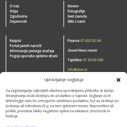
O nas
Novice
Vizija
Fotografije
Zgodovina
Svet zavoda
Dejavnosti
Stiki z nami
Razpisi
Pisarna
07 620 02 04
Portal javnih naročil
Zavod Novo mesto
Informacije javnega značaja
Pogoji uporabe spletne strani
Tajništvo
07 39 30 390
info@znm.si
Upravljanje soglasja
Zavod Novo mesto – šport
Za zagotavljanje najboljših izkušenj uporabljamo piškotke, ki služijo
shranjevanju in/ali dostopu do podatkov o napravi. Soglasje za te
tehnologije nam bo omogočilo obdelavo podatkov, kot so vedenje pri
brskanju ali edinstveni ID-ji, na tem spletnem mestu. Neprivolitev ali
preklic privolitve lahko negativno vpliva na nekatere zmožnosti in
funkcije.