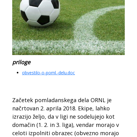
priloge
obvestilo-o-poml.-delu.doc
Začetek pomladanskega dela ORNL je
načrtovan 2. aprila 2018. Ekipe, lahko
izrazijo željo, da v ligi ne sodelujejo kot
domačin (1. 2. in 3. liga), vendar morajo v
celoti izpolniti obrazec (obvezno morajo