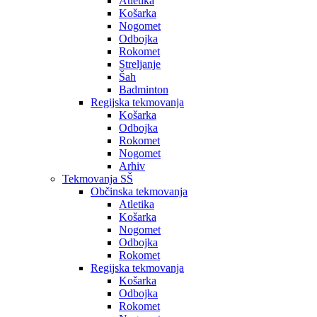
Atletika
Košarka
Nogomet
Odbojka
Rokomet
Streljanje
Šah
Badminton
Regijska tekmovanja
Košarka
Odbojka
Rokomet
Nogomet
Arhiv
Tekmovanja SŠ
Občinska tekmovanja
Atletika
Košarka
Nogomet
Odbojka
Rokomet
Regijska tekmovanja
Košarka
Odbojka
Rokomet