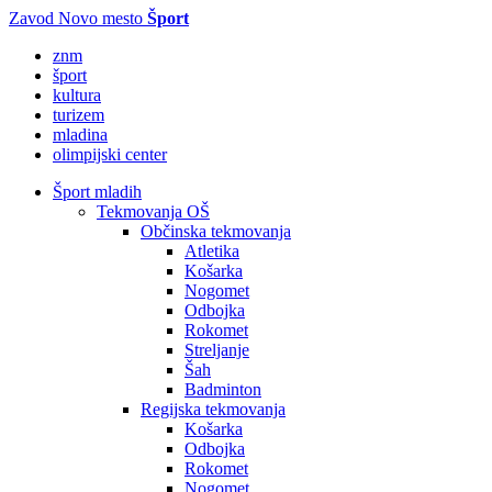
Zavod Novo mesto
Šport
znm
šport
kultura
turizem
mladina
olimpijski center
Šport mladih
Tekmovanja OŠ
Občinska tekmovanja
Atletika
Košarka
Nogomet
Odbojka
Rokomet
Streljanje
Šah
Badminton
Regijska tekmovanja
Košarka
Odbojka
Rokomet
Nogomet