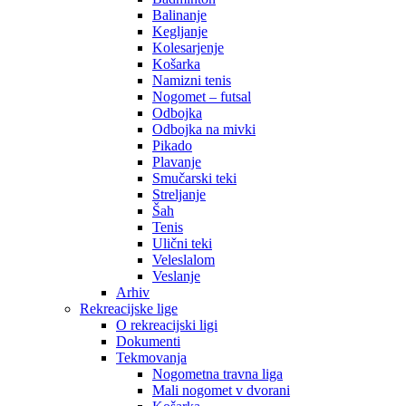
Balinanje
Kegljanje
Kolesarjenje
Košarka
Namizni tenis
Nogomet – futsal
Odbojka
Odbojka na mivki
Pikado
Plavanje
Smučarski teki
Streljanje
Šah
Tenis
Ulični teki
Veleslalom
Veslanje
Arhiv
Rekreacijske lige
O rekreacijski ligi
Dokumenti
Tekmovanja
Nogometna travna liga
Mali nogomet v dvorani