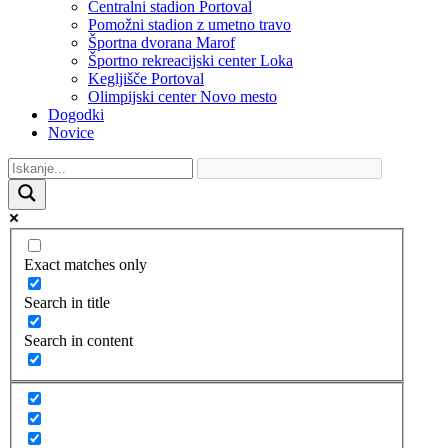
Centralni stadion Portoval
Pomožni stadion z umetno travo
Športna dvorana Marof
Športno rekreacijski center Loka
Kegljišče Portoval
Olimpijski center Novo mesto
Dogodki
Novice
Exact matches only
Search in title
Search in content