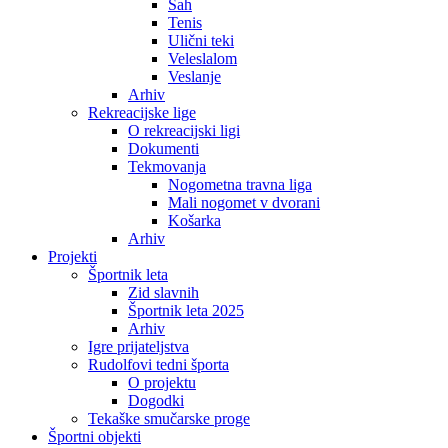
Šah
Tenis
Ulični teki
Veleslalom
Veslanje
Arhiv
Rekreacijske lige
O rekreacijski ligi
Dokumenti
Tekmovanja
Nogometna travna liga
Mali nogomet v dvorani
Košarka
Arhiv
Projekti
Športnik leta
Zid slavnih
Športnik leta 2025
Arhiv
Igre prijateljstva
Rudolfovi tedni športa
O projektu
Dogodki
Tekaške smučarske proge
Športni objekti