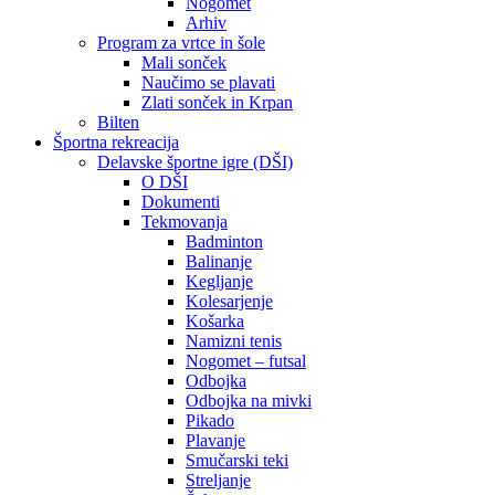
Nogomet
Arhiv
Program za vrtce in šole
Mali sonček
Naučimo se plavati
Zlati sonček in Krpan
Bilten
Športna rekreacija
Delavske športne igre (DŠI)
O DŠI
Dokumenti
Tekmovanja
Badminton
Balinanje
Kegljanje
Kolesarjenje
Košarka
Namizni tenis
Nogomet – futsal
Odbojka
Odbojka na mivki
Pikado
Plavanje
Smučarski teki
Streljanje