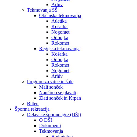
Arhiv
Tekmovanja SŠ
Občinska tekmovanja
Atletika
Košarka
Nogomet
Odbojka
Rokomet
Regijska tekmovanja
Košarka
Odbojka
Rokomet
Nogomet
Arhiv
Program za vrtce in šole
Mali sonček
Naučimo se plavati
Zlati sonček in Krpan
Bilten
Športna rekreacija
Delavske športne igre (DŠI)
O DŠI
Dokumenti
Tekmovanja
Badminton