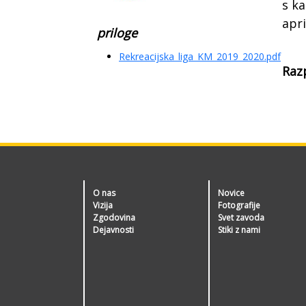
s ka
apri
priloge
Rekreacijska_liga_KM_2019_2020.pdf
Razp
O nas
Novice
Vizija
Fotografije
Zgodovina
Svet zavoda
Dejavnosti
Stiki z nami