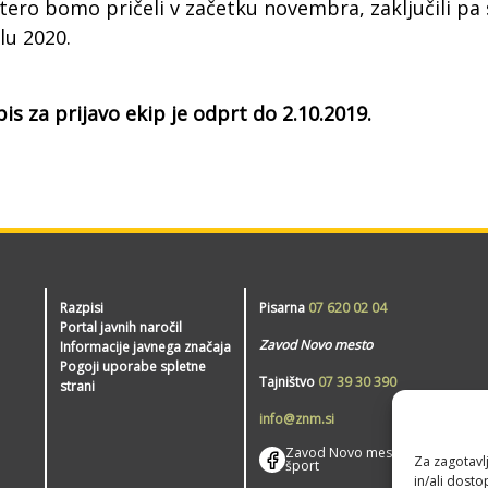
tero bomo pričeli v začetku novembra, zaključili pa 
lu 2020.
is za prijavo ekip je odprt do 2.10.2019.
Razpisi
Pisarna
07 620 02 04
Portal javnih naročil
Zavod Novo mesto
Informacije javnega značaja
Pogoji uporabe spletne
Tajništvo
07 39 30 390
strani
info@znm.si
Zavod Novo mesto –
Za zagotavlj
šport
in/ali dost