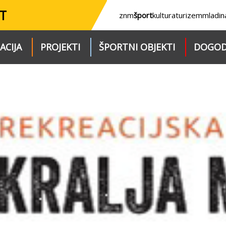
T
znm
šport
kultura
turizem
mladin
ACIJA
PROJEKTI
ŠPORTNI OBJEKTI
DOGOD