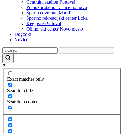
Centralni stadion Portoval
Pomožni stadion z umetno travo
Športna dvorana Marof
Športno rekreacijski center Loka
Kegljišče Portoval
Olimpijski center Novo mesto
Dogodki
Novice
Exact matches only
Search in title
Search in content