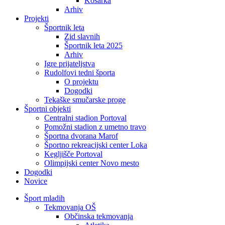
Košarka
Arhiv
Projekti
Športnik leta
Zid slavnih
Športnik leta 2025
Arhiv
Igre prijateljstva
Rudolfovi tedni športa
O projektu
Dogodki
Tekaške smučarske proge
Športni objekti
Centralni stadion Portoval
Pomožni stadion z umetno travo
Športna dvorana Marof
Športno rekreacijski center Loka
Kegljišče Portoval
Olimpijski center Novo mesto
Dogodki
Novice
Šport mladih
Tekmovanja OŠ
Občinska tekmovanja