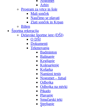
Nogomet
Arhiv
Program za vrtce in šole
Mali sonček
Naučimo se plavati
Zlati sonček in Krpan
Bilten
Športna rekreacija
Delavske športne igre (DŠI)
O DŠI
Dokumenti
Tekmovanja
Badminton
Balinanje
Kegljanje
Kolesarjenje
Košarka
Namizni tenis
Nogomet – futsal
Odbojka
Odbojka na mivki
Pikado
Plavanje
Smučarski teki
Streljanje