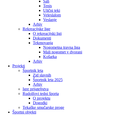
Šah
Tenis
Ulični teki
Veleslalom
Veslanje
Arhiv
Rekreacijske lige
O rekreacijski ligi
Dokumenti
Tekmovanja
Nogometna travna liga
Mali nogomet v dvorani
Košarka
Arhiv
Projekti
Športnik leta
Zid slavnih
Športnik leta 2025
Arhiv
Igre prijateljstva
Rudolfovi tedni športa
O projektu
Dogodki
Tekaške smučarske proge
Športni objekti