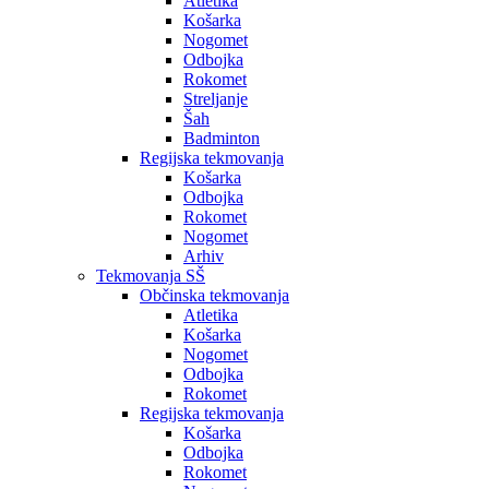
Atletika
Košarka
Nogomet
Odbojka
Rokomet
Streljanje
Šah
Badminton
Regijska tekmovanja
Košarka
Odbojka
Rokomet
Nogomet
Arhiv
Tekmovanja SŠ
Občinska tekmovanja
Atletika
Košarka
Nogomet
Odbojka
Rokomet
Regijska tekmovanja
Košarka
Odbojka
Rokomet