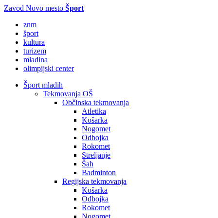
Zavod Novo mesto
Šport
znm
šport
kultura
turizem
mladina
olimpijski center
Šport mladih
Tekmovanja OŠ
Občinska tekmovanja
Atletika
Košarka
Nogomet
Odbojka
Rokomet
Streljanje
Šah
Badminton
Regijska tekmovanja
Košarka
Odbojka
Rokomet
Nogomet