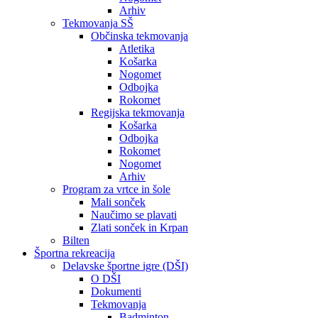
Arhiv
Tekmovanja SŠ
Občinska tekmovanja
Atletika
Košarka
Nogomet
Odbojka
Rokomet
Regijska tekmovanja
Košarka
Odbojka
Rokomet
Nogomet
Arhiv
Program za vrtce in šole
Mali sonček
Naučimo se plavati
Zlati sonček in Krpan
Bilten
Športna rekreacija
Delavske športne igre (DŠI)
O DŠI
Dokumenti
Tekmovanja
Badminton