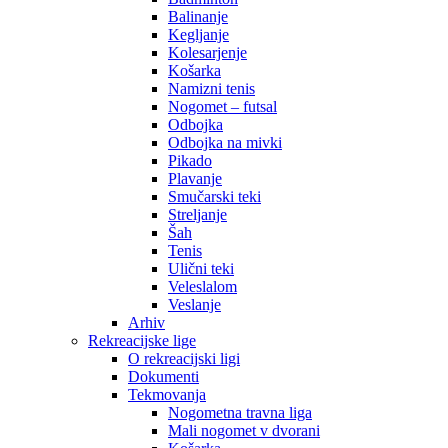
Balinanje
Kegljanje
Kolesarjenje
Košarka
Namizni tenis
Nogomet – futsal
Odbojka
Odbojka na mivki
Pikado
Plavanje
Smučarski teki
Streljanje
Šah
Tenis
Ulični teki
Veleslalom
Veslanje
Arhiv
Rekreacijske lige
O rekreacijski ligi
Dokumenti
Tekmovanja
Nogometna travna liga
Mali nogomet v dvorani