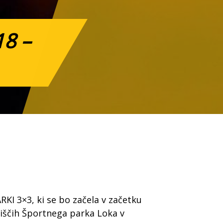
18 –
I 3×3, ki se bo začela v začetku
riščih Športnega parka Loka v