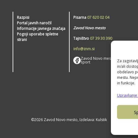
Razpisi
Pisarna
07 620 02 04
Portal javnih naročil
Zavod Novo mesto
Informacije javnega značaja
Pogoji uporabe spletne
Tajništvo
07 39 30 390
strani
info@znm.si
Zavod Novo mesto –
Za zagotavlj
šport
in/ali dost
obdelavo pod
mestu. Nepri
in funkcije.
Upravljanje 
S
©2026 Zavod Novo mesto, Izdelava:
Kulstik