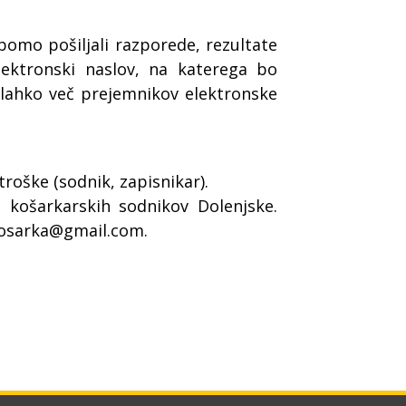
bomo pošiljali razporede, rezultate
lektronski naslov, na katerega bo
e lahko več prejemnikov elektronske
roške (sodnik, zapisnikar).
 košarkarskih sodnikov Dolenjske.
 kosarka@gmail.com.