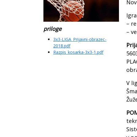
Nov
Igra
– re
priloge
– ve
3x3-LIGA_Prijavni-obrazec-
Prij
2018.pdf
Razpis_kosarka-3x3-1.pdf
560
PLA
obr
V li
Šma
Žuž
PO
tekm
Sist