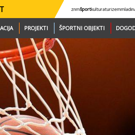
T
znm
šport
kultura
turizem
mladin
ACIJA
PROJEKTI
ŠPORTNI OBJEKTI
DOGOD