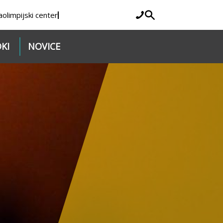
a
olimpijski center
KI
NOVICE