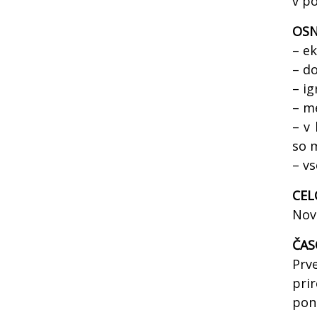
v p
OSN
– ek
– d
– ig
– m
– v
so 
– v
CEL
Nov
ČAS
Prv
prir
pone