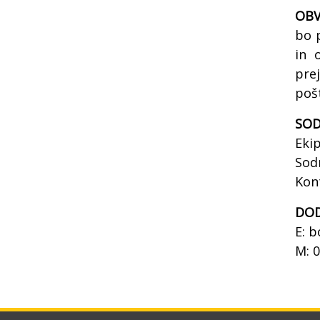
OBV
bo 
in 
pre
pošt
SOD
Eki
Sod
Kont
DOD
E: 
M: 