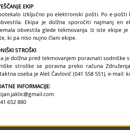
EŠČANJE EKIP
potekalo izključno po elektronski pošti. Po e-pošti 
obvestila. Ekipa je dolžna sporočiti najmanj en e
jemala obvestila glede tekmovanja. Iz iste ekipe j
e, ki pa niso nujno člani ekipe.
NIŠKI STROŠKI
pa je dolžna pred tekmovanjem poravnati sodniške st
niške stroške se poravna preko računa Združenja
aktna oseba je Aleš Čavlovič (041 558 551), e-mail:
ATNE INFORMACIJE:
bojan.jaklic@gmail.com
041 652 880