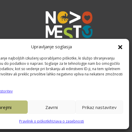
Upravljanje soglasja
anje najboljših izkušenj uporabljamo piškotke, ki služijo shranjevanju
opu do podatkov o napravi. Soglasje za te tehnologije nam bo omogočilo
atkov, kot so vedenje pri brskanju ali edinstveni ID-ji, na tem spletnem
volitev ali preklic privolitve lahko negativno vpliva na nekatere zmožnosti
Piškotki
storitev
Izjava o dostopnosti
prejmi
Zavrni
Prikaz nastavitev
Pravilnik o piškotkih
Izjava o zasebnosti