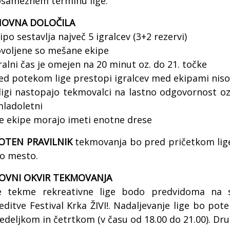
osameznem terminu lige.
OVNA DOLOČILA
ipo sestavlja največ 5 igralcev (3+2 rezervi)
ovoljene so mešane ekipe
ralni čas je omejen na 20 minut oz. do 21. točke
ed potekom lige prestopi igralcev med ekipami niso
 ligi nastopajo tekmovalci na lastno odgovornost oz
mladoletni
se ekipe morajo imeti enotne drese
OTEN PRAVILNIK
tekmovanja bo pred pričetkom lige 
o mesto.
OVNI OKVIR TEKMOVANJA
e tekme rekreativne lige bodo predvidoma na s
editve Festival Krka ŽIVI!. Nadaljevanje lige bo pot
deljkom in četrtkom (v času od 18.00 do 21.00). Drugi