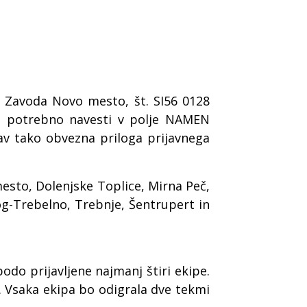
R Zavoda Novo mesto, št. SI56 0128
je potrebno navesti v polje NAMEN
rav tako obvezna priloga prijavnega
 mesto, Dolenjske Toplice, Mirna Peč,
og-Trebelno, Trebnje, Šentrupert in
odo prijavljene najmanj štiri ekipe.
p. Vsaka ekipa bo odigrala dve tekmi