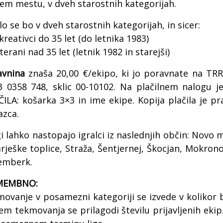
em mestu, v dveh starostnih kategorijah.
lo se bo v dveh starostnih kategorijah, in sicer:
kreativci do 35 let (do letnika 1983)
terani nad 35 let (letnik 1982 in starejši)
avnina
znaša 20,00 €/ekipo, ki jo poravnate na TR
3 0358 748, sklic 00-10102. Na plačilnem nalogu 
ČILA: košarka 3×3 in ime ekipe. Kopija plačila je p
azca.
gi lahko nastopajo igralci iz naslednjih občin: Novo
rješke toplice, Straža, Šentjernej, Škocjan, Mokron
emberk.
MEMBNO:
ovanje v posamezni kategoriji se izvede v kolikor b
em tekmovanja se prilagodi številu prijavljenih eki