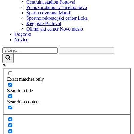
Centralni stadion Portoval
Pomožni stadion z umetno travo
Športna dvorana Marof
Športno rekreacijski center Loka
Kegljišče Portoval
Olimpijski center Novo mesto
Dogodki
Novice
Exact matches only
Search in title
Search in content