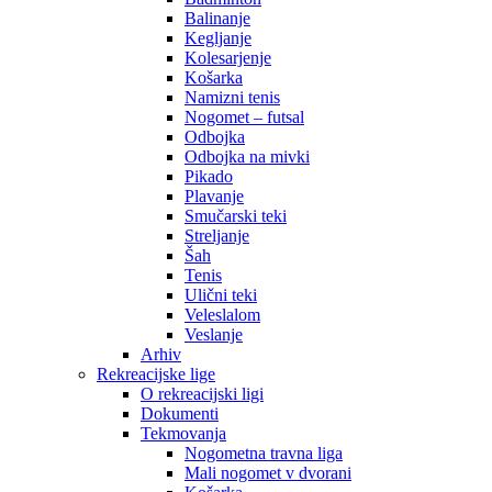
Balinanje
Kegljanje
Kolesarjenje
Košarka
Namizni tenis
Nogomet – futsal
Odbojka
Odbojka na mivki
Pikado
Plavanje
Smučarski teki
Streljanje
Šah
Tenis
Ulični teki
Veleslalom
Veslanje
Arhiv
Rekreacijske lige
O rekreacijski ligi
Dokumenti
Tekmovanja
Nogometna travna liga
Mali nogomet v dvorani