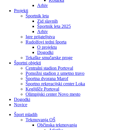
Košarka
Arhiv
Projekti
Športnik leta
Zid slavnih
Športnik leta 2025
Arhiv
Igre prijateljstva
Rudolfovi tedni športa
O projektu
Dogodki
Tekaške smučarske proge
Športni objekti
Centralni stadion Portoval
Pomožni stadion z umetno travo
Športna dvorana Marof
Športno rekreacijski center Loka
Kegljišče Portoval
Olimpijski center Novo mesto
Dogodki
Novice
Šport mladih
Tekmovanja OŠ
Občinska tekmovanja