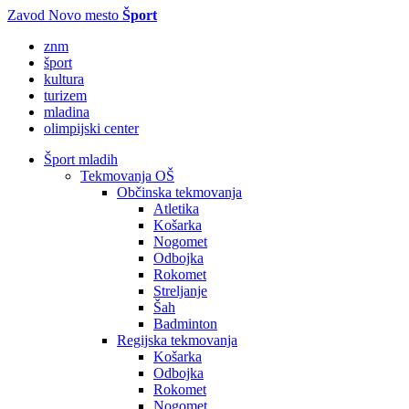
Zavod Novo mesto
Šport
znm
šport
kultura
turizem
mladina
olimpijski center
Šport mladih
Tekmovanja OŠ
Občinska tekmovanja
Atletika
Košarka
Nogomet
Odbojka
Rokomet
Streljanje
Šah
Badminton
Regijska tekmovanja
Košarka
Odbojka
Rokomet
Nogomet