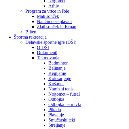
Nogomet
Arhiv
Program za vrtce in šole
Mali sonček
Naučimo se plavati
Zlati sonček in Krpan
Bilten
Športna rekreacija
Delavske športne igre (DŠI)
O DŠI
Dokumenti
Tekmovanja
Badminton
Balinanje
Kegljanje
Kolesarjenje
Košarka
Namizni tenis
Nogomet – futsal
Odbojka
Odbojka na mivki
Pikado
Plavanje
Smučarski teki
Streljanje