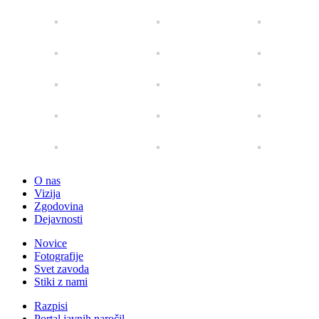
O nas
Vizija
Zgodovina
Dejavnosti
Novice
Fotografije
Svet zavoda
Stiki z nami
Razpisi
Portal javnih naročil