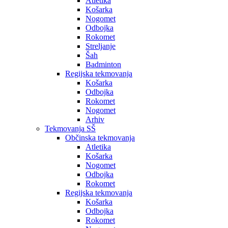
Atletika
Košarka
Nogomet
Odbojka
Rokomet
Streljanje
Šah
Badminton
Regijska tekmovanja
Košarka
Odbojka
Rokomet
Nogomet
Arhiv
Tekmovanja SŠ
Občinska tekmovanja
Atletika
Košarka
Nogomet
Odbojka
Rokomet
Regijska tekmovanja
Košarka
Odbojka
Rokomet