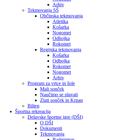
Arhiv
Tekmovanja SŠ
Občinska tekmovanja
Atletika
Košarka
Nogomet
Odbojka
Rokomet
Regijska tekmovanja
Košarka
Odbojka
Rokomet
Nogomet
Arhiv
Program za vrtce in šole
Mali sonček
Naučimo se plavati
Zlati sonček in Krpan
Bilten
Športna rekreacija
Delavske športne igre (DŠI)
O DŠI
Dokumenti
Tekmovanja
Badminton