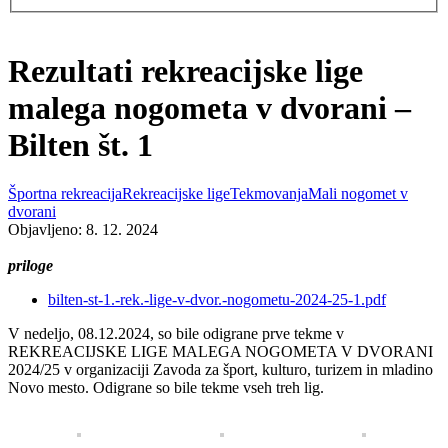
Rezultati rekreacijske lige
malega nogometa v dvorani –
Bilten št. 1
Športna rekreacija
Rekreacijske lige
Tekmovanja
Mali nogomet v
dvorani
Objavljeno: 8. 12. 2024
priloge
bilten-st-1.-rek.-lige-v-dvor.-nogometu-2024-25-1.pdf
V nedeljo, 08.12.2024, so bile odigrane prve tekme v
REKREACIJSKE LIGE MALEGA NOGOMETA V DVORANI
2024/25 v organizaciji Zavoda za šport, kulturo, turizem in mladino
Novo mesto. Odigrane so bile tekme vseh treh lig.