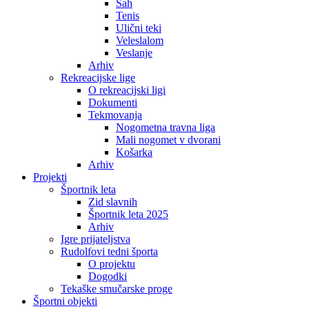
Šah
Tenis
Ulični teki
Veleslalom
Veslanje
Arhiv
Rekreacijske lige
O rekreacijski ligi
Dokumenti
Tekmovanja
Nogometna travna liga
Mali nogomet v dvorani
Košarka
Arhiv
Projekti
Športnik leta
Zid slavnih
Športnik leta 2025
Arhiv
Igre prijateljstva
Rudolfovi tedni športa
O projektu
Dogodki
Tekaške smučarske proge
Športni objekti