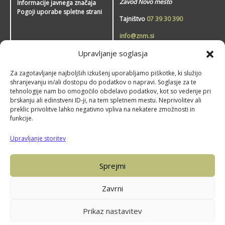
Zavod Novo mesto
Informacije javnega značaja
Pogoji uporabe spletne strani
Tajništvo
07 39 30 390
info@znm.si
Upravljanje soglasja
Zavod Novo mesto – šport
Za zagotavljanje najboljših izkušenj uporabljamo piškotke, ki služijo
shranjevanju in/ali dostopu do podatkov o napravi. Soglasje za te
tehnologije nam bo omogočilo obdelavo podatkov, kot so vedenje pri
brskanju ali edinstveni ID-ji, na tem spletnem mestu. Neprivolitev ali
preklic privolitve lahko negativno vpliva na nekatere zmožnosti in
funkcije.
Upravljanje storitev
Sprejmi
Piškotki
Zavrni
Izjava o dostopnosti
Prikaz nastavitev
©2026 Zavod Novo mesto, Izdelava:
Kulstik