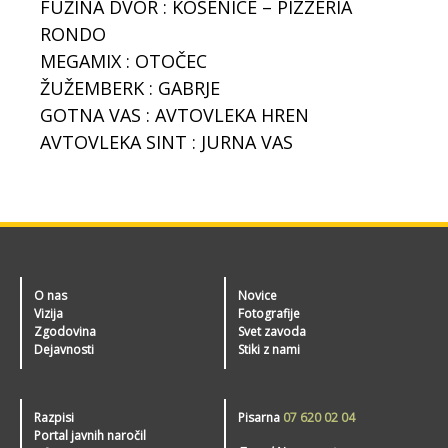
FUŽINA DVOR : KOŠENICE – PIZZERIA
RONDO
MEGAMIX : OTOČEC
ŽUŽEMBERK : GABRJE
GOTNA VAS : AVTOVLEKA HREN
AVTOVLEKA SINT : JURNA VAS
O nas
Novice
Vizija
Fotografije
Zgodovina
Svet zavoda
Dejavnosti
Stiki z nami
Razpisi
Pisarna
07 620 02 04
Portal javnih naročil