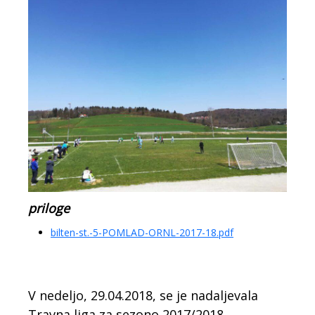
priloge
bilten-st.-5-POMLAD-ORNL-2017-18.pdf
V nedeljo, 29.04.2018, se je nadaljevala
Travna liga za sezono 2017/2018