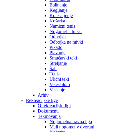
Balinanje
Kegljanje
Kolesarjenje
Košarka
Namizni tenis
Nogomet – futsal
Odbojka
Odbojka na mivki
Pikado
Plavanje
Smučarski teki
Streljanje
Šah
Tenis
Ulični teki
Veleslalom
Veslanje
Arhiv
Rekreacijske lige
O rekreacijski ligi
Dokumenti
Tekmovanja
Nogometna travna liga
Mali nogomet v dvorani