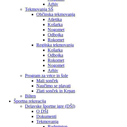
Arhiv
Tekmovanja SŠ
Občinska tekmovanja
Atletika
Košarka
Nogomet
Odbojka
Rokomet
Regijska tekmovanja
Košarka
Odbojka
Rokomet
Nogomet
Arhiv
Program za vrtce in šole
Mali sonček
Naučimo se plavati
Zlati sonček in Krpan
Bilten
Športna rekreacija
Delavske športne igre (DŠI)
O DŠI
Dokumenti
Tekmovanja
Badminton