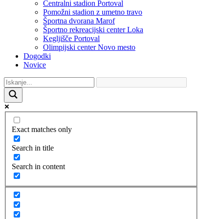
Centralni stadion Portoval
Pomožni stadion z umetno travo
Športna dvorana Marof
Športno rekreacijski center Loka
Kegljišče Portoval
Olimpijski center Novo mesto
Dogodki
Novice
Exact matches only
Search in title
Search in content