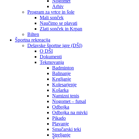
Nogomet
Arhiv
Program za vrtce in šole
Mali sonček
Naučimo se plavati
Zlati sonček in Krpan
Bilten
Športna rekreacija
Delavske športne igre (DŠI)
O DŠI
Dokumenti
Tekmovanja
Badminton
Balinanje
Kegljanje
Kolesarjenje
Košarka
Namizni tenis
Nogomet – futsal
Odbojka
Odbojka na mivki
Pikado
Plavanje
Smučarski teki
Streljanje