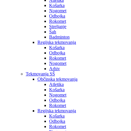
Atletika
Košarka
Nogomet
Odbojka
Rokomet
Streljanje
Šah
Badminton
Regijska tekmovanja
Košarka
Odbojka
Rokomet
Nogomet
Arhiv
Tekmovanja SŠ
Občinska tekmovanja
Atletika
Košarka
Nogomet
Odbojka
Rokomet
Regijska tekmovanja
Košarka
Odbojka
Rokomet