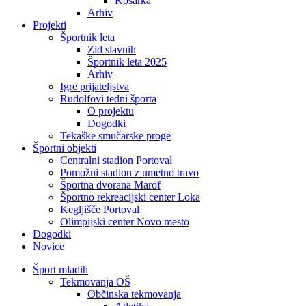
Košarka
Arhiv
Projekti
Športnik leta
Zid slavnih
Športnik leta 2025
Arhiv
Igre prijateljstva
Rudolfovi tedni športa
O projektu
Dogodki
Tekaške smučarske proge
Športni objekti
Centralni stadion Portoval
Pomožni stadion z umetno travo
Športna dvorana Marof
Športno rekreacijski center Loka
Kegljišče Portoval
Olimpijski center Novo mesto
Dogodki
Novice
Šport mladih
Tekmovanja OŠ
Občinska tekmovanja