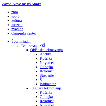
Zavod Novo mesto
Šport
znm
šport
kultura
turizem
mladina
olimpijski center
Šport mladih
Tekmovanja OŠ
Občinska tekmovanja
Atletika
Košarka
Nogomet
Odbojka
Rokomet
Streljanje
Šah
Badminton
Regijska tekmovanja
Košarka
Odbojka
Rokomet
Nogomet