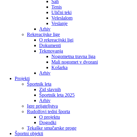
Šah
Tenis
Ulični teki
Veleslalom
Veslanje
Arhiv
Rekreacijske lige
O rekreacijski ligi
Dokumenti
Tekmovanja
Nogometna travna liga
Mali nogomet v dvorani
Košarka
Arhiv
Projekti
Športnik leta
Zid slavnih
Športnik leta 2025
Arhiv
Igre prijateljstva
Rudolfovi tedni športa
O projektu
Dogodki
Tekaške smučarske proge
Športni objekti