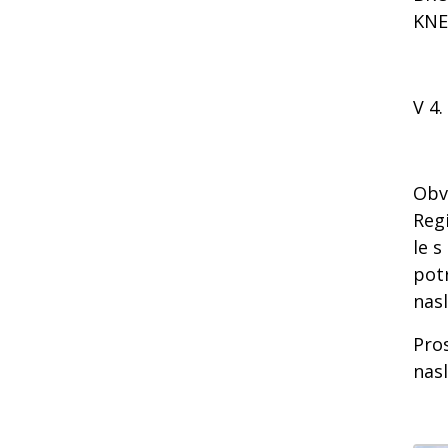
KNE
V 4.
Obve
Regi
le s
potr
nas
Pros
nas