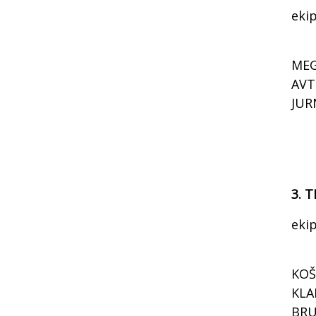
eki
MEG
AVT
JUR
3. T
eki
KOŠ
KLA
BRU