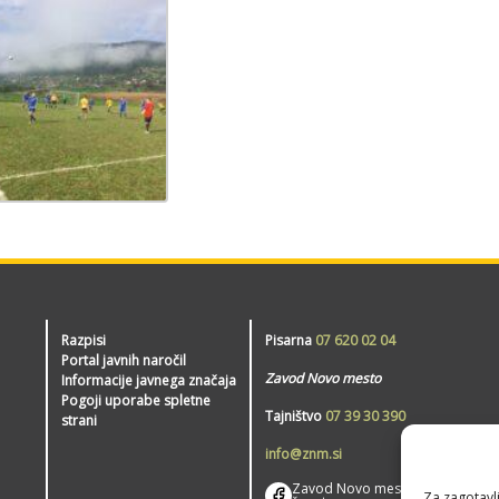
Razpisi
Pisarna
07 620 02 04
Portal javnih naročil
Zavod Novo mesto
Informacije javnega značaja
Pogoji uporabe spletne
Tajništvo
07 39 30 390
strani
info@znm.si
Zavod Novo mesto –
Za zagotavlj