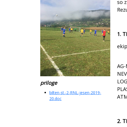
so z
Rez
1. 
eki
AG-
NEV
LOG
priloge
PLA
bilten-st.-2-RNL-jesen-2019-
ATM
20.doc
2. T