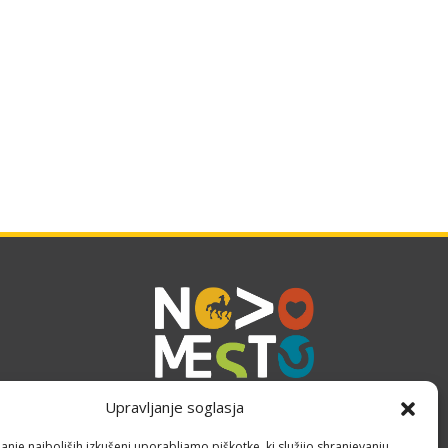
Upravljanje soglasja
anje najboljših izkušenj uporabljamo piškotke, ki služijo shranjevanju