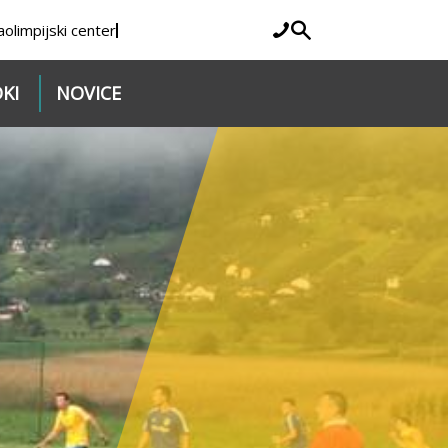
a
olimpijski center
KI
NOVICE