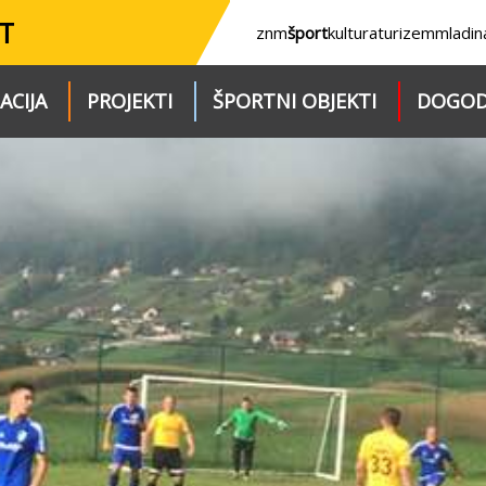
T
znm
šport
kultura
turizem
mladin
ACIJA
PROJEKTI
ŠPORTNI OBJEKTI
DOGOD