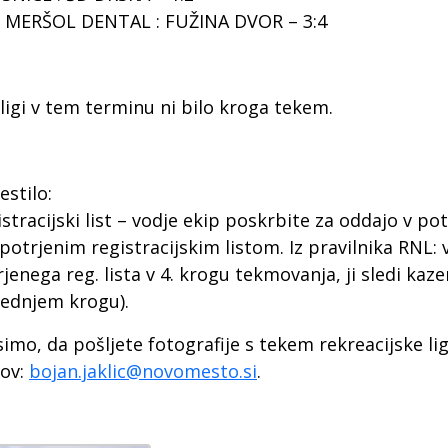
 MERŠOL DENTAL : FUŽINA DVOR – 3:4
 ligi v tem terminu ni bilo kroga tekem.
stilo:
stracijski list – vodje ekip poskrbite za oddajo v p
 potrjenim registracijskim listom. Iz pravilnika RNL:
jenega reg. lista v 4. krogu tekmovanja, ji sledi kaz
lednjem krogu).
imo, da pošljete fotografije s tekem rekreacijske l
lov:
bojan.jaklic@novomesto.si
.