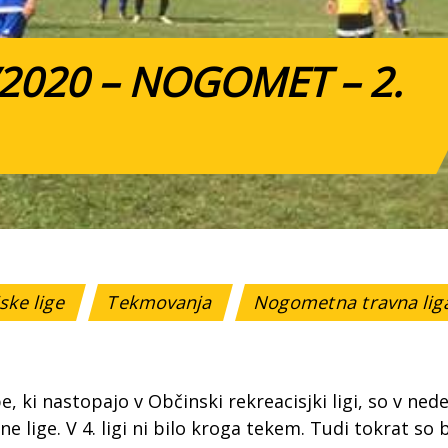
/2020 – NOGOMET – 2.
ske lige
Tekmovanja
Nogometna travna li
e, ki nastopajo v Občinski rekreacisjki ligi, so v nede
ne lige. V 4. ligi ni bilo kroga tekem. Tudi tokrat so b