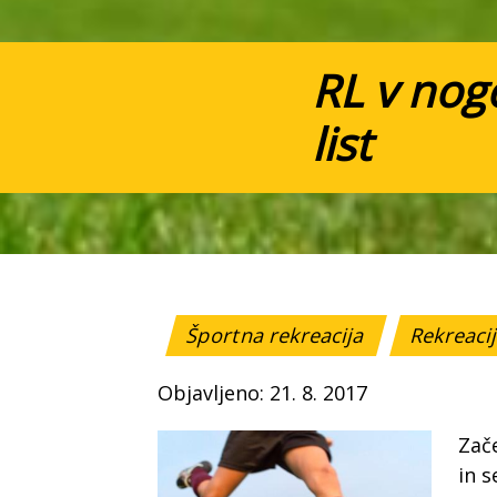
RL v nogo
list
Športna rekreacija
Rekreacij
Objavljeno: 21. 8. 2017
Zače
in s