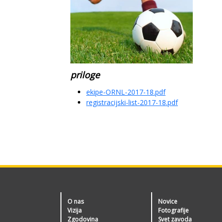
priloge
ekipe-ORNL-2017-18.pdf
registracijski-list-2017-18.pdf
O nas
Novice
Vizija
Fotografije
Zgodovina
Svet zavoda