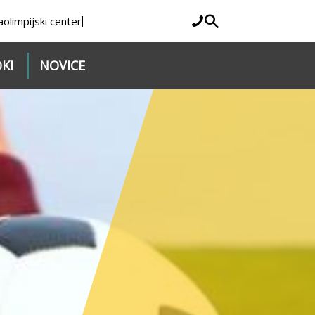
a
olimpijski center
KI
NOVICE