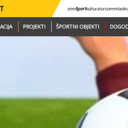
T
znm
šport
kultura
turizem
mladin
ACIJA
PROJEKTI
ŠPORTNI OBJEKTI
DOGOD