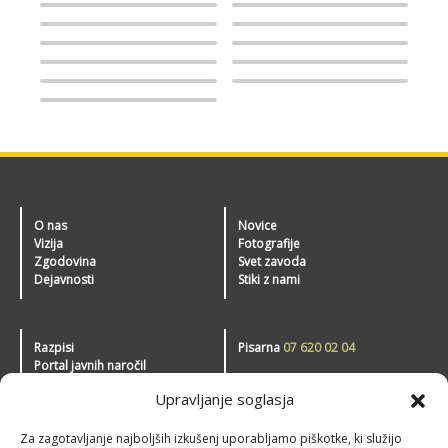
O nas
Novice
Vizija
Fotografije
Zgodovina
Svet zavoda
Dejavnosti
Stiki z nami
Razpisi
Pisarna
07 620 02 04
Portal javnih naročil
Zavod Novo mesto
Informacije javnega značaja
Upravljanje soglasja
Pogoji uporabe spletne strani
Tajništvo
07 39 30 390
Za zagotavljanje najboljših izkušenj uporabljamo piškotke, ki služijo